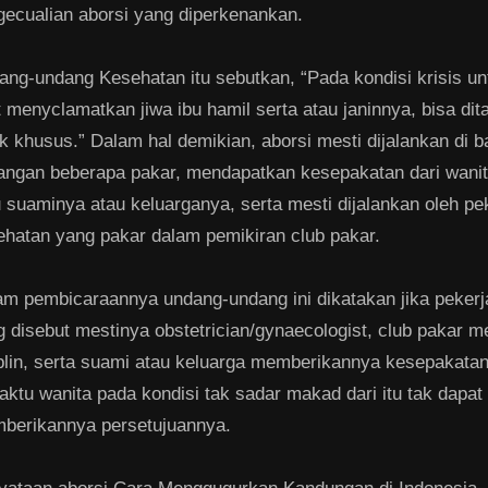
gecualian aborsi yang diperkenankan.
ang-undang Kesehatan itu sebutkan, “Pada kondisi krisis u
 menyclamatkan jiwa ibu hamil serta atau janinnya, bisa dit
ik khusus.” Dalam hal demikian, aborsi mesti dijalankan di 
angan beberapa pakar, mendapatkan kesepakatan dari wanit
 suaminya atau keluarganya, serta mesti dijalankan oleh pe
ehatan yang pakar dalam pemikiran club pakar.
am pembicaraannya undang-undang ini dikatakan jika peker
 disebut mestinya obstetrician/gynaecologist, club pakar me
iplin, serta suami atau keluarga memberikannya kesepakata
ktu wanita pada kondisi tak sadar makad dari itu tak dapat
berikannya persetujuannya.