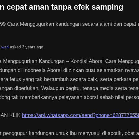
an cepat aman tanpa efek samping
99 Cara Menggugurkan kandungan secara alami dan cepat 
juwari
asked 3 years ago
a Menggugurkan Kandungan – Kondisi Aborsi Cara Menggug
dungan di Indonesia Aborsi diizinkan buat selamatkan nyawa
ara fetus yang tak bertumbuh secara baik, serta perkara pe
angan diperlukan. Walaupun begitu, tenaga medis serta ten
dong tak memberikannya pelayanan aborsi sebab nilai perso
AN KLIK
https://api.whatsapp.com/send?phone=628777655
 penggugur kandungan untuk ibu menyusui di apotik, obat a