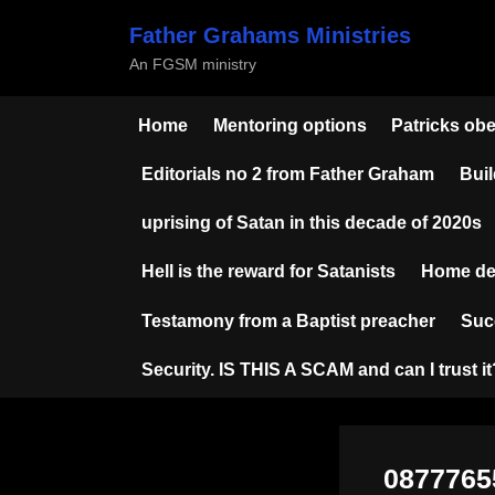
Skip
Father Grahams Ministries
to
An FGSM ministry
content
Home
Mentoring options
Patricks ob
Editorials no 2 from Father Graham
Buil
uprising of Satan in this decade of 2020s
Hell is the reward for Satanists
Home de
Testamony from a Baptist preacher
Suc
Security. IS THIS A SCAM and can I trust it
0877765