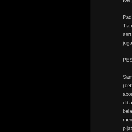
Ken
Pada
Tiap
ser
jug
PES
Sam
(be
abo
diba
bel
mem
pij