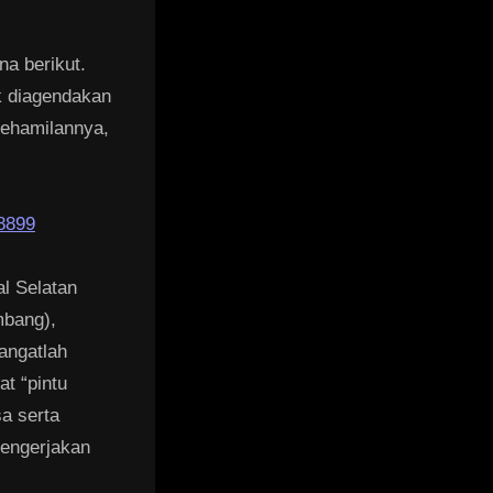
na berikut.
ak diagendakan
kehamilannya,
8899
l Selatan
mbang),
angatlah
at “pintu
a serta
engerjakan