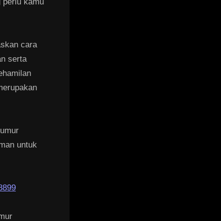
 perlu kamu
askan cara
n serta
kehamilan
 merupakan
 umur
aman untuk
8899
umur