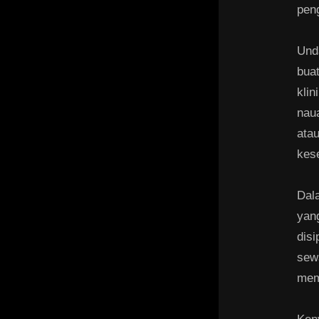
pen
Und
buat
klin
nau
atau
kes
Dal
yang
dis
sewa
mem