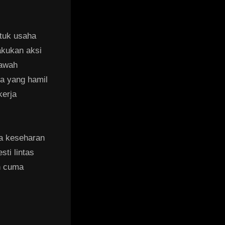
ntuk usaha
akukan aksi
bawah
a yang hamil
kerja
ja keseharan
sti lintas
n cuma