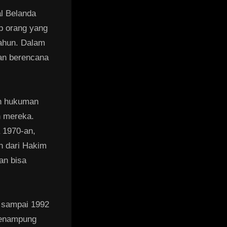
l Belanda
ap orang yang
tahun. Dalam
gan berencana
an hukuman
n mereka.
 1970-an,
n dari Hakim
an bisa
 sampai 1992
menampung