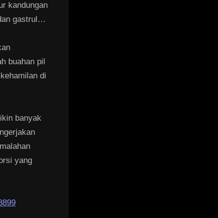
gur kandungan
dan gastrul…
kan
h buahan pil
 kehamilan di
bikin banyak
engerjakan
 malahan
orsi yang
8899