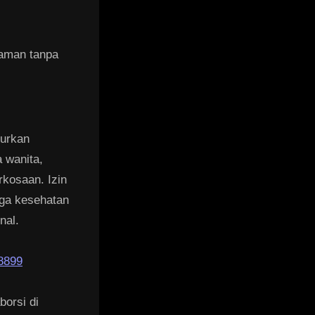
aman tanpa
urkan
 wanita,
rkosaan. Izin
aga kesehatan
nal.
8899
borsi di