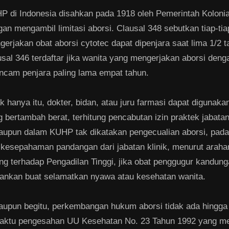
P di Indonesia disahkan pada 1918 oleh Pemerintah Kolonia
an mengambil limitasi aborsi. Clausal 348 sebutkan tiap-ti
erjakan obat aborsi cytotec dapat dipenjara saat lima 1/2 
usal 346 terdaftar jika wanita yang mengerjakan aborsi den
ancam penjara paling lama empat tahun.
k hanya itu, dokter, bidan, atau juru farmasi dapat digunak
 bertambah berat, terhitung pencabutan izin praktek jabata
aupun dalam KUHP tak dikatakan pengecualian aborsi, pada
 kesepahaman pandangan dari jabatan klinik, menurut araha
ng terhadap Pengadilan Tinggi, jika obat penggugur kandung
alankan buat selamatkan nyawa atau kesehatan wanita.
aupun begitu, perkembangan hukum aborsi tidak ada hingga
aktu pengesahan UU Kesehatan No. 23 Tahun 1992 yang 