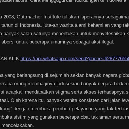
yataan aborsi Cara Menggugurkan Kandungan di Indonesia
 2008, Guttmacher Institute tuliskan laporannya sebagaima
 tahun di Indonesia, juta-an wanita alami kehamilan yang t
ta banyak salah satunya menentukan untuk menyelesaikan 
a aborsi untuk beberapa umumnya sebagai aksi ilegal.
AN KLIK
https://api.whatsapp.com/send?phone=628777655
a yang berlangsung di sejumlah sekian banyak negara globa
berapa orang membaginya jadi sekian banyak negara berke
rsi acapkali mendapatkan stigma serta akses terhadapnya s
tasi. Oleh karena itu, banyak wanita konsisten cari jalan lew
akang” dengan membuka pemberi pelayanan yang tak terbias
buka sistim yang gunakan beberapa obat tak aman serta m
at mencelakakan.