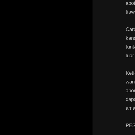
apo
tia
Car
kan
tun
luar
Keti
wani
abo
dap
ama
PES