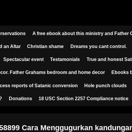
erservations
A free ebook about this ministry and Father
d an Altar
Christian shame
Dreams you cant control.
Spectacular event
Testamonials
True and honest S
cor. Father Grahams bedroom and home decor
Ebooks b
cess reports of Satanic conversion
Hole punch clouds
?
Donations
18 USC Section 2257 Compliance notice
58899 Cara Menggugurkan kandungan