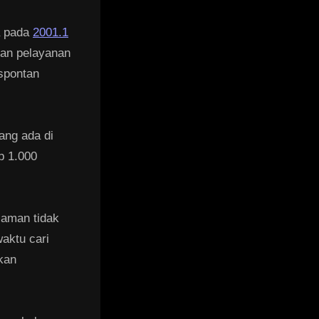
ia pada
2001.1
nan pelayanan
 spontan
yang ada di
ap 1.000
 aman tidak
waktu cari
rkan