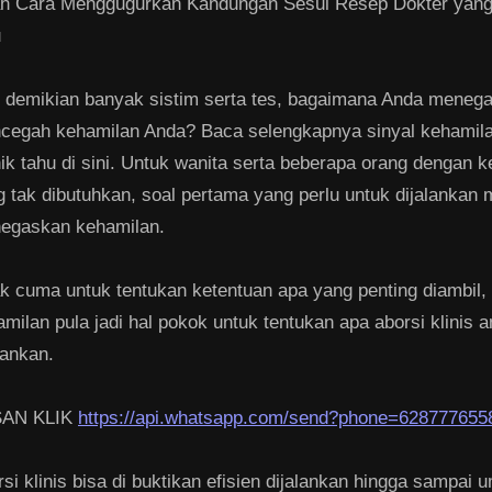
lah Cara Menggugurkan Kandungan Sesui Resep Dokter yang
u
i demikian banyak sistim serta tes, bagaimana Anda meneg
cegah kehamilan Anda? Baca selengkapnya sinyal kehamila
ik tahu di sini. Untuk wanita serta beberapa orang dengan 
g tak dibutuhkan, soal pertama yang perlu untuk dijalankan
egaskan kehamilan.
ak cuma untuk tentukan ketentuan apa yang penting diambil,
milan pula jadi hal pokok untuk tentukan apa aborsi klinis 
lankan.
AN KLIK
https://api.whatsapp.com/send?phone=628777655
si klinis bisa di buktikan efisien dijalankan hingga sampai 