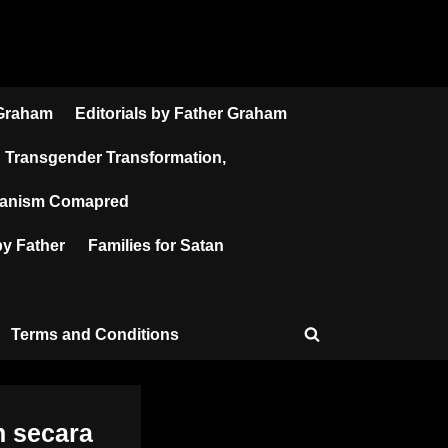
 Graham
Editorials by Father Graham
Transgender Transformation,
atanism Comapred
y Father
Families for Satan
Terms and Conditions
Toggle
search
form
 secara