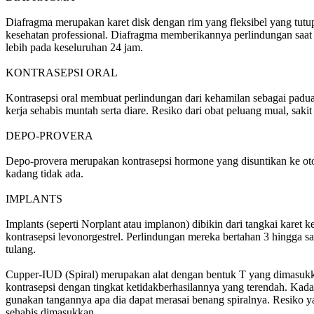
Diafragma merupakan karet disk dengan rim yang fleksibel yang tutup
kesehatan professional. Diafragma memberikannya perlindungan saat 
lebih pada keseluruhan 24 jam.
KONTRASEPSI ORAL
Kontrasepsi oral membuat perlindungan dari kehamilan sebagai paduan 
kerja sehabis muntah serta diare. Resiko dari obat peluang mual, sakit
DEPO-PROVERA
Depo-provera merupakan kontrasepsi hormone yang disuntikan ke otot di 
kadang tidak ada.
IMPLANTS
Implants (seperti Norplant atau implanon) dibikin dari tangkai karet
kontrasepsi levonorgestrel. Perlindungan mereka bertahan 3 hingga s
tulang.
Cupper-IUD (Spiral) merupakan alat dengan bentuk T yang dimasukkan k
kontrasepsi dengan tingkat ketidakberhasilannya yang terendah. Kada
gunakan tangannya apa dia dapat merasai benang spiralnya. Resiko ya
sehabis dimasukkan.