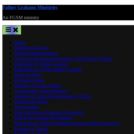
Skip
Father Grahams Ministries
to
An FGSM ministry
content
Home
Mentoring options
Patricks oberservations
A free ebook about this ministry and Father Graham
Editorials by Father Graham
Editorials no 2 from Father Graham
Build an Altar
Christian shame
Dreams you cant control.
Transgender Transformation,
uprising of Satan in this decade of 2020s
Spectacular event
Testamonials
True and honest Satanism Comapred
Hell is the reward for Satanists
Home decor. Father Grahams bedroom and home decor
Ebooks by Father
Families for Satan