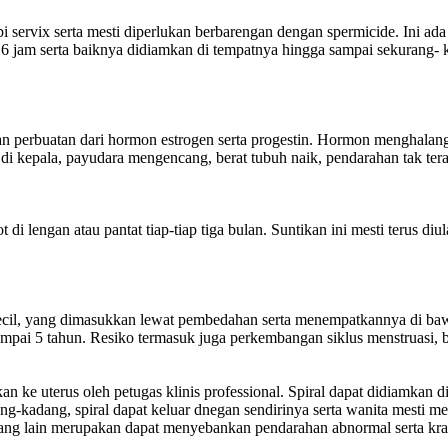
i servix serta mesti diperlukan berbarengan dengan spermicide. Ini ad
6 jam serta baiknya didiamkan di tempatnya hingga sampai sekurang- 
perbuatan dari hormon estrogen serta progestin. Hormon menghalangi ov
 di kepala, payudara mengencang, berat tubuh naik, pendarahan tak teratu
lengan atau pantat tiap-tiap tiga bulan. Suntikan ini mesti terus diulan
 kecil, yang dimasukkan lewat pembedahan serta menempatkannya di bawa
ampai 5 tahun. Resiko termasuk juga perkembangan siklus menstruasi, b
e uterus oleh petugas klinis professional. Spiral dapat didiamkan di t
ng-kadang, spiral dapat keluar dnegan sendirinya serta wanita mesti m
ng lain merupakan dapat menyebankan pendarahan abnormal serta kram, 