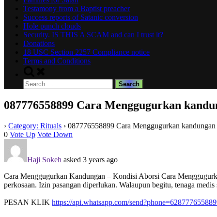
Testamony from a Baptist preacher
Success reports of Satanic conversion
Hole punch clouds
Security. IS THIS A SCAM and can I trust it?
Donations
18 USC Section 2257 Compliance notice
Terms and Conditions
Toggle
search
Search
form
for:
087776558899 Cara Menggugurkan kandun
›
Category: Rituals
›
087776558899 Cara Menggugurkan kandungan b
0
Vote Up
Vote Down
Haji Sokeh
asked 3 years ago
Cara Menggugurkan Kandungan – Kondisi Aborsi Cara Menggugurkan K
perkosaan. Izin pasangan diperlukan. Walaupun begitu, tenaga medis 
PESAN KLIK
https://api.whatsapp.com/send?phone=628777655889