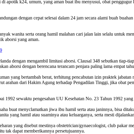
i di apotik k24, umum, yang aman buat ibu menyusui, obat penggugur
ngan dengan cepat selesai dalam 24 jam secara alami buah buahan pi
 banyak wanita serta orang hamil malahan cari jalan lain selalu untuk 
ik aborsi yang aman.
9
da dengan mengambil limitasi aborsi. Clausal 348 sebutkan tiap-tiap 
jakan aborsi dengan berencana terancam penjara paling lama empat tahu
ukuman yang bertambah berat, terhitung pencabutan izin praktek jabat
rut arahan dari Hakim Agung terhadap Pengadilan Tinggi, jika obat pe
mpai 1992 sewaktu pengesahan UU Kesehatan No. 23 Tahun 1992 yang
ha buat menyclamatkan jiwa ibu hamil serta atau janinnya, bisa ditaku
ita yang hamil atau suaminya atau keluarganya, serta mesti dijalankan
ran yang disebut mestinya obstetrician/gynaecologist, club pakar mest
itu tak dapat memberikannya persetujuannya.