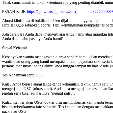
Tidak cuma untuk tentukan ketentuan apa yang penting diambil, umur 
PESAN KLIK
https://api.whatsapp.com/send?phone=628777655889
Aborsi klinis bisa di buktikan efisien dijalankan hingga sampai umur
serta sanggup sebabkan aborsi. Tapi, kemungkinan kompleksitas bert
Ada cara-cara Anda dapat mengerti apa Anda hamil atau mungkin tida
Anda dapat tahu pastinya Anda hamil?
Sinyal Kehamilan
Kebanyakan wanita menegaskan dianya sendiri hamil kalau mereka akti
wanita atau orang yang hamil merupakan mual, payudara sakit serta k
pertama menstruasi paling akhir Anda hingga sampai ini hari. Anda j
Tes Kehamilan serta USG
Kalau Anda berasa alami tanda-tanda kehamilan, teknik hanya satu 
mengerjakan USG (ultrasound). Anda bisa mengerjakan tes kehamilan 
rendah serta bisa jadi hasilnya “negatif palsu”.
Kalau mengerjakan USG, dokter bisa menginformasikan wanita berap
bisa memberikannya info sama ini. Tes kehamilan dengan meletakkan a
pack atau USG.