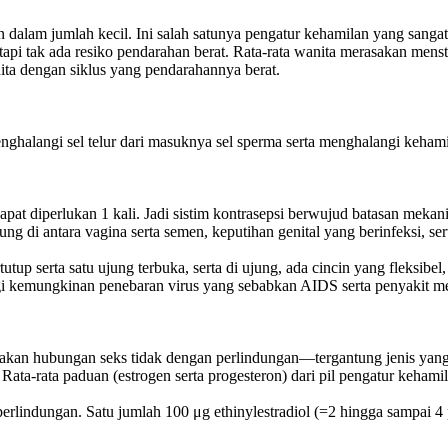
am jumlah kecil. Ini salah satunya pengatur kehamilan yang sangat e
tapi tak ada resiko pendarahan berat. Rata-rata wanita merasakan mens
nita dengan siklus yang pendarahannya berat.
, menghalangi sel telur dari masuknya sel sperma serta menghalangi keha
pat diperlukan 1 kali. Jadi sistim kontrasepsi berwujud batasan mekan
 di antara vagina serta semen, keputihan genital yang berinfeksi, sert
ertutup serta satu ujung terbuka, serta di ujung, ada cincin yang flek
gi kemungkinan penebaran virus yang sebabkan AIDS serta penyakit m
rjakan hubungan seks tidak dengan perlindungan—tergantung jenis yang 
ta-rata paduan (estrogen serta progesteron) dari pil pengatur kehamil
ndungan. Satu jumlah 100 μg ethinylestradiol (=2 hingga sampai 4 pil K