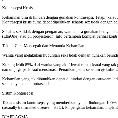
Kontrasepsi Krisis
Kehamilan bisa di hindari dengan gunakan kontrasepsi. Tetapi, kala
Kontrasepsi krisis cuma dapat diperlukan sehabis sex tidak dengan p
Sehabis sex tidak dengan pengaman, wanita bisa gunakan beragam kont
(EllaOne) atau pil progestreron. Info bertambah komplet perihal kontra
Teknik Cara Mencegah dan Menunda Kehamilan
Wanita yang melakukan hubungan seks tidak dengan gunakan pelindun
Kurang lebih 85% dari wanita yang aktif lewat cara seksual yang tak 
namun juga pada saat menstruasi. Penarikan penis sebelum ejakulasi
Kehamilan yang tak dibutuhkan dapat di hindari dengan cara-cara: tid
selamanya pakai kontrasepsi.
Sistim Kontrasepsi
Tak ada sistim kontrasepsi yang memberikannya perlindungan 100%. 
(sexually transmitted disease – STD). Pil pengatur kehamilan, implan
DIAFRAGMA