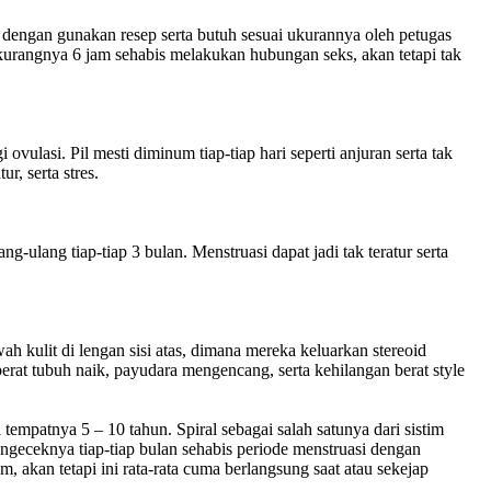
a dengan gunakan resep serta butuh sesuai ukurannya oleh petugas
kurangnya 6 jam sehabis melakukan hubungan seks, akan tetapi tak
ulasi. Pil mesti diminum tiap-tiap hari seperti anjuran serta tak
r, serta stres.
g-ulang tiap-tiap 3 bulan. Menstruasi dapat jadi tak teratur serta
h kulit di lengan sisi atas, dimana mereka keluarkan stereoid
erat tubuh naik, payudara mengencang, serta kehilangan berat style
empatnya 5 – 10 tahun. Spiral sebagai salah satunya dari sistim
engeceknya tiap-tiap bulan sehabis periode menstruasi dengan
akan tetapi ini rata-rata cuma berlangsung saat atau sekejap