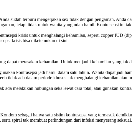
u Anda sudah terburu mengerjakan sex tidak dengan pengaman, Anda da
engaman, tetapi tidak untuk wanita yang udah hamil. Kontrasepsi ini ta
rasepsi krisis untuk menghalangi kehamilan, seperti copper IUD (dipe
sepsi krisis bisa diketemukan di sini.
g dapat merasakan kehamilan. Untuk menjauhi kehamilan yang tak dib
gunakan kontrasepsi jadi hamil dalam satu tahun. Wanita dapat jadi ham
 serta tidak ada dalam periode khusus tak menghalangi kehamilan atau 
ak ada melakukan hubungan seks lewat cara total; atau gunakan kontras
Kondom sebagai hanya satu sistim kontrasepsi yang termasuk demikia
t, serta spiral tak membuat perlindungan dari infeksi menyerang seksua