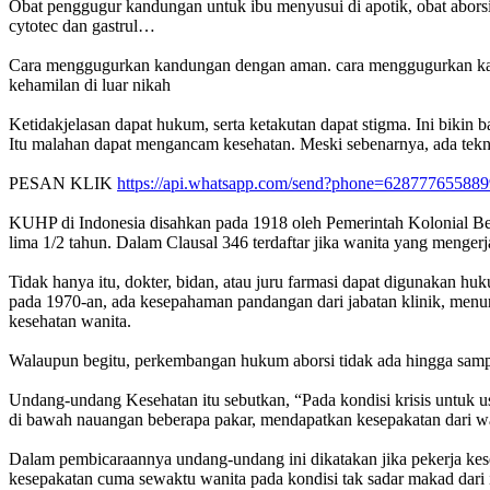
Obat penggugur kandungan untuk ibu menyusui di apotik, obat abors
cytotec dan gastrul…
Cara menggugurkan kandungan dengan aman. cara menggugurkan kandu
kehamilan di luar nikah
Ketidakjelasan dapat hukum, serta ketakutan dapat stigma. Ini bikin
Itu malahan dapat mengancam kesehatan. Meski sebenarnya, ada tekn
PESAN KLIK
https://api.whatsapp.com/send?phone=628777655889
KUHP di Indonesia disahkan pada 1918 oleh Pemerintah Kolonial Belan
lima 1/2 tahun. Dalam Clausal 346 terdaftar jika wanita yang menger
Tidak hanya itu, dokter, bidan, atau juru farmasi dapat digunakan h
pada 1970-an, ada kesepahaman pandangan dari jabatan klinik, menu
kesehatan wanita.
Walaupun begitu, perkembangan hukum aborsi tidak ada hingga sa
Undang-undang Kesehatan itu sebutkan, “Pada kondisi krisis untuk usa
di bawah nauangan beberapa pakar, mendapatkan kesepakatan dari wan
Dalam pembicaraannya undang-undang ini dikatakan jika pekerja keseha
kesepakatan cuma sewaktu wanita pada kondisi tak sadar makad dari 