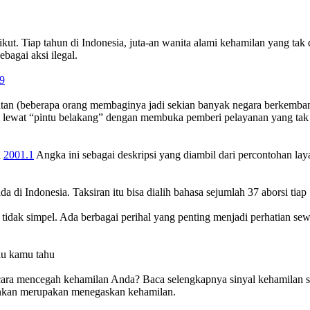
ikut. Tiap tahun di Indonesia, juta-an wanita alami kehamilan yang ta
agai aksi ilegal.
9
tan (beberapa orang membaginya jadi sekian banyak negara berkembang
alan lewat “pintu belakang” dengan membuka pemberi pelayanan yang ta
a
2001.1
Angka ini sebagai deskripsi yang diambil dari percontohan lay
da di Indonesia. Taksiran itu bisa dialih bahasa sejumlah 37 aborsi tia
tidak simpel. Ada berbagai perihal yang penting menjadi perhatian sewa
lu kamu tahu
ara mencegah kehamilan Anda? Baca selengkapnya sinyal kehamilan sert
lankan merupakan menegaskan kehamilan.