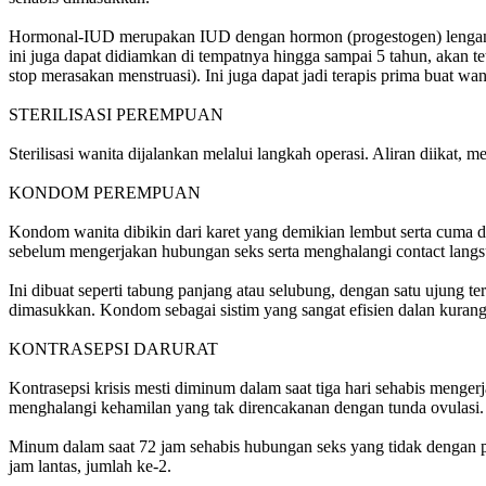
Hormonal-IUD merupakan IUD dengan hormon (progestogen) lengan dal
ini juga dapat didiamkan di tempatnya hingga sampai 5 tahun, akan te
stop merasakan menstruasi). Ini juga dapat jadi terapis prima buat wa
STERILISASI PEREMPUAN
Sterilisasi wanita dijalankan melalui langkah operasi. Aliran diikat
KONDOM PEREMPUAN
Kondom wanita dibikin dari karet yang demikian lembut serta cuma da
sebelum mengerjakan hubungan seks serta menghalangi contact langsung
Ini dibuat seperti tabung panjang atau selubung, dengan satu ujung t
dimasukkan. Kondom sebagai sistim yang sangat efisien dalan kuran
KONTRASEPSI DARURAT
Kontrasepsi krisis mesti diminum dalam saat tiga hari sehabis menge
menghalangi kehamilan yang tak direncakanan dengan tunda ovulasi. Ra
Minum dalam saat 72 jam sehabis hubungan seks yang tidak dengan perli
jam lantas, jumlah ke-2.