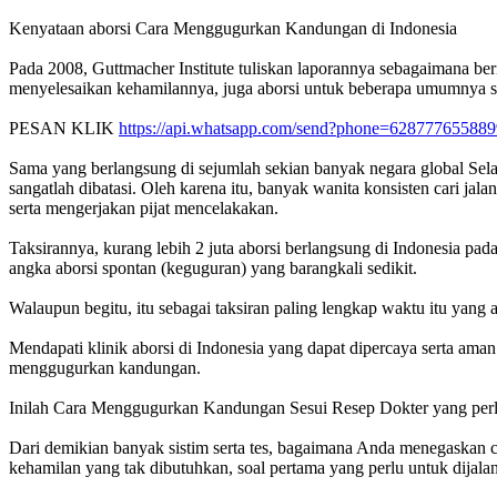
Kenyataan aborsi Cara Menggugurkan Kandungan di Indonesia
Pada 2008, Guttmacher Institute tuliskan laporannya sebagaimana ber
menyelesaikan kehamilannya, juga aborsi untuk beberapa umumnya seb
PESAN KLIK
https://api.whatsapp.com/send?phone=628777655889
Sama yang berlangsung di sejumlah sekian banyak negara global Sela
sangatlah dibatasi. Oleh karena itu, banyak wanita konsisten cari j
serta mengerjakan pijat mencelakakan.
Taksirannya, kurang lebih 2 juta aborsi berlangsung di Indonesia pad
angka aborsi spontan (keguguran) yang barangkali sedikit.
Walaupun begitu, itu sebagai taksiran paling lengkap waktu itu yang a
Mendapati klinik aborsi di Indonesia yang dapat dipercaya serta aman 
menggugurkan kandungan.
Inilah Cara Menggugurkan Kandungan Sesui Resep Dokter yang per
Dari demikian banyak sistim serta tes, bagaimana Anda menegaskan c
kehamilan yang tak dibutuhkan, soal pertama yang perlu untuk dija