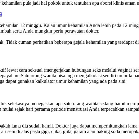
kehamilan pula jadi hal pokok untuk tentukan apa aborsi klinis aman u
9
 kehamilan 12 minggu. Kalau umur kehamilan Anda lebih pada 12 minggu 
ambah serta Anda mungkin perlu perawatan dokter.
k. Tidak cuman perhatikan beberapa gejala kehamilan yang terdapat di
f lewat cara seksual (mengerjakan hubungan seks melalui vagina) sert
epayahan. Satu orang wanita bisa juga mengalkulasi sendiri umur keha
uga dapat gunakan kalkulator umur kehamilan yang ada pada sini.
untuk selekasnya menegaskan apa satu orang wanita sedang hamil meru
mulai sejak hari pertama periode menstruasi Anda terpecahkan sampai
akah lama dia sudah hamil. Dokter juga dapat memperhitungkan lama 
ir seni di atas pasta gigi, cuka, gula, garam atau baking soda merupa