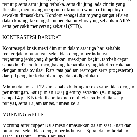
tertutup serta satu ujung terbuka, serta di ujung, ada cincin yang
fleksibel, menunjang mengontrol kondom wanita di tempatnya
sewaktu dimasukkan. Kondom sebagai sistim yang sangat efisien
dalan kurangi kemungkinan penebaran virus yang sebabkan AIDS
serta penyakit menyerang seksual (STD).
KONTRASEPSI DARURAT
Kontrasepsi krisis mesti diminum dalam saat tiga hari sehabis
mengerjakan hubungan seks tidak dengan perlindungan—
tergantung jenis yang diperlukan, meskipun begitu, tambah cepat
semakin efisien. Ini menghalangi kehamilan yang tak direncakanan
dengan tunda ovulasi. Rata-rata paduan (estrogen serta progesteron)
dari pil pengatur kehamilan juga dapat diperlukan.
Minum dalam saat 72 jam sehabis hubungan seks yang tidak dengan
perlindungan. Satu jumlah 100 μg ethinylestradiol (=2 hingga
sampai 4 pil KB terkait dari takaran ethinylestradiol di tiap-tiap
pilnya), serta 12 jam lantas, jumlah ke-2.
MORNING-AFTER
Morning-after cupper IUD mesti dimasukkan dalam saat 5 hari dari
hubungan seks tidak dengan perlindungan. Spiral dalam bertahan
saat 5-10 tahun. Untuk Laki laki