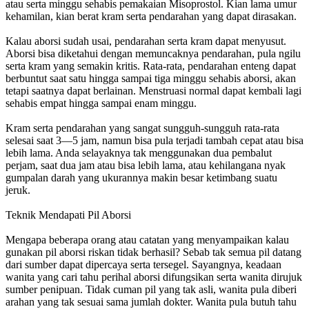
atau serta minggu sehabis pemakaian Misoprostol. Kian lama umur
kehamilan, kian berat kram serta pendarahan yang dapat dirasakan.
Kalau aborsi sudah usai, pendarahan serta kram dapat menyusut.
Aborsi bisa diketahui dengan memuncaknya pendarahan, pula ngilu
serta kram yang semakin kritis. Rata-rata, pendarahan enteng dapat
berbuntut saat satu hingga sampai tiga minggu sehabis aborsi, akan
tetapi saatnya dapat berlainan. Menstruasi normal dapat kembali lagi
sehabis empat hingga sampai enam minggu.
Kram serta pendarahan yang sangat sungguh-sungguh rata-rata
selesai saat 3—5 jam, namun bisa pula terjadi tambah cepat atau bisa
lebih lama. Anda selayaknya tak menggunakan dua pembalut
perjam, saat dua jam atau bisa lebih lama, atau kehilangana nyak
gumpalan darah yang ukurannya makin besar ketimbang suatu
jeruk.
Teknik Mendapati Pil Aborsi
Mengapa beberapa orang atau catatan yang menyampaikan kalau
gunakan pil aborsi riskan tidak berhasil? Sebab tak semua pil datang
dari sumber dapat dipercaya serta tersegel. Sayangnya, keadaan
wanita yang cari tahu perihal aborsi difungsikan serta wanita dirujuk
sumber penipuan. Tidak cuman pil yang tak asli, wanita pula diberi
arahan yang tak sesuai sama jumlah dokter. Wanita pula butuh tahu