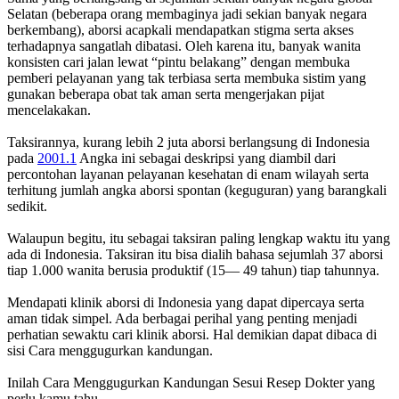
Selatan (beberapa orang membaginya jadi sekian banyak negara
berkembang), aborsi acapkali mendapatkan stigma serta akses
terhadapnya sangatlah dibatasi. Oleh karena itu, banyak wanita
konsisten cari jalan lewat “pintu belakang” dengan membuka
pemberi pelayanan yang tak terbiasa serta membuka sistim yang
gunakan beberapa obat tak aman serta mengerjakan pijat
mencelakakan.
Taksirannya, kurang lebih 2 juta aborsi berlangsung di Indonesia
pada
2001.1
Angka ini sebagai deskripsi yang diambil dari
percontohan layanan pelayanan kesehatan di enam wilayah serta
terhitung jumlah angka aborsi spontan (keguguran) yang barangkali
sedikit.
Walaupun begitu, itu sebagai taksiran paling lengkap waktu itu yang
ada di Indonesia. Taksiran itu bisa dialih bahasa sejumlah 37 aborsi
tiap 1.000 wanita berusia produktif (15— 49 tahun) tiap tahunnya.
Mendapati klinik aborsi di Indonesia yang dapat dipercaya serta
aman tidak simpel. Ada berbagai perihal yang penting menjadi
perhatian sewaktu cari klinik aborsi. Hal demikian dapat dibaca di
sisi Cara menggugurkan kandungan.
Inilah Cara Menggugurkan Kandungan Sesui Resep Dokter yang
perlu kamu tahu