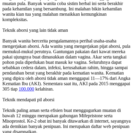
muatan pula. Banyak wanita coba sistim herbal ini serta berakhir
pada kehamilan yang bersambung. Ini malahan bikin kehamilan
wanita kian tua yang malahan menaikkan kemungkinan
kompleksitas.
Teknik aborsi yang lain tidak aman
Banyak wanita bercerita pengalamannya perihal usaha-usaha
mengerjakan aborsi. Ada wanita yang mengerjakan pijat aborsi, pula
memukul-mukul perutnya. Gantungan pakaian dari kawat mereka
pakai ujungnya buat dimasukkan dalam vagina. Akar serta tangkai
pohon pula diperlukan buat masuk ke vagina. Seluruhnya dapat
sebabkan cedera dalam, infeksi, kerusahakan rahim, hingga sampai
pendarahan berat yang berakhir pada kematian wanita. Kematian
yang dipicu oleh aborsi tidak aman menggapai 11—17% dari Angka
Kematian Ibu (AKI). Sementara saat itu, AKI pada 2015 menggapai
305 tiap
100.000
kelahiran.
Teknik mendapati pil aborsi
Teknik paling aman serta efisien buat menggugurkan muatan di
bawah 12 minggu merupakan gabungan Mifepristone serta
Misoprostol. Ke-2 obat ini banyak ditawarkan di internet, sayangnya
ada demikian banyak penipuan. Ini merupakan daftar web penipuan
yang disampaikan.