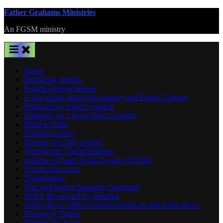
Skip
Father Grahams Ministries
to
An FGSM ministry
content
Home
Mentoring options
Patricks oberservations
A free ebook about this ministry and Father Graham
Editorials by Father Graham
Editorials no 2 from Father Graham
Build an Altar
Christian shame
Dreams you cant control.
Transgender Transformation,
uprising of Satan in this decade of 2020s
Spectacular event
Testamonials
True and honest Satanism Comapred
Hell is the reward for Satanists
Home decor. Father Grahams bedroom and home decor
Ebooks by Father
Families for Satan