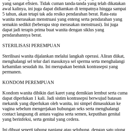
yang sangat efisien. Tidak cuman tanda-tanda yang telah dikatakan
awal kalinya, ini juga dapat didiamkan di tempatnya hingga sampai
5 tahun, akan tetapi tak ada resiko pendarahan berat. Rata-rata
wanita merasakan menstruasi yang enteng serta pendarahan yang
semakin sedikit (beberapa stop merasakan menstruasi). Ini juga
dapat jadi terapis prima buat wanita dengan siklus yang
pendarahannya berat.
STERILISASI PEREMPUAN
Sterilisasi wanita dijalankan melalui langkah operasi. Aliran diikat,
menghalangi sel telur dari masuknya sel sperma serta menghalangi
kehamilan sesudah itu. Ini merupakan bentuk kontrasepsi yang
permanen.
KONDOM PEREMPUAN
Kondom wanita dibikin dari karet yang demikian lembut serta cuma
dapat diperlukan 1 kali. Jadi sistim kontrasepsi berwujud batasan
mekanik yang diperlukan oleh wanita, ini simpel dimasukkan ke
vagina sebelum mengerjakan hubungan seks serta menghalangi
contact langsung di antara vagina serta semen, keputihan genital
yang berinfeksi, serta genital yang cedera.
Ini dibuat seperti tabung panjang atau selubung, dengan satu ujung