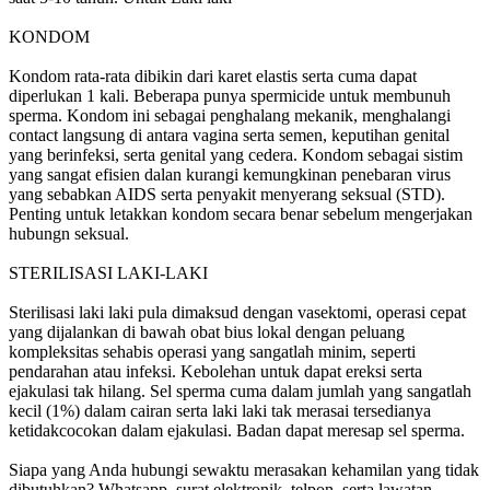
KONDOM
Kondom rata-rata dibikin dari karet elastis serta cuma dapat
diperlukan 1 kali. Beberapa punya spermicide untuk membunuh
sperma. Kondom ini sebagai penghalang mekanik, menghalangi
contact langsung di antara vagina serta semen, keputihan genital
yang berinfeksi, serta genital yang cedera. Kondom sebagai sistim
yang sangat efisien dalan kurangi kemungkinan penebaran virus
yang sebabkan AIDS serta penyakit menyerang seksual (STD).
Penting untuk letakkan kondom secara benar sebelum mengerjakan
hubungn seksual.
STERILISASI LAKI-LAKI
Sterilisasi laki laki pula dimaksud dengan vasektomi, operasi cepat
yang dijalankan di bawah obat bius lokal dengan peluang
kompleksitas sehabis operasi yang sangatlah minim, seperti
pendarahan atau infeksi. Kebolehan untuk dapat ereksi serta
ejakulasi tak hilang. Sel sperma cuma dalam jumlah yang sangatlah
kecil (1%) dalam cairan serta laki laki tak merasai tersedianya
ketidakcocokan dalam ejakulasi. Badan dapat meresap sel sperma.
Siapa yang Anda hubungi sewaktu merasakan kehamilan yang tidak
dibutuhkan? Whatsapp, surat elektronik, telpon, serta lawatan