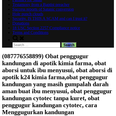
Testamony from a Baptist preacher
Success reports of Satanic conversion
Hole punch clouds
Security. IS THIS A SCAM and can I trust it?
Donations
18 USC Section 2257 Compliance notice
Terms and Conditions
Toggle
search
Search
form
for:
(087776558899) Obat penggugur
kandungan di apotik kimia farma, obat
aborsi untuk ibu menyusui, obat aborsi di
apotik k24 kimia farma,obat penggugur
kandungan yang masih gumpalah darah
aman buat ibu menyusui, obat penggugur
kandungan cytotec tanpa kuret, obat
penggugur kandungan cytotec, cara
Menggugurkan kandungan