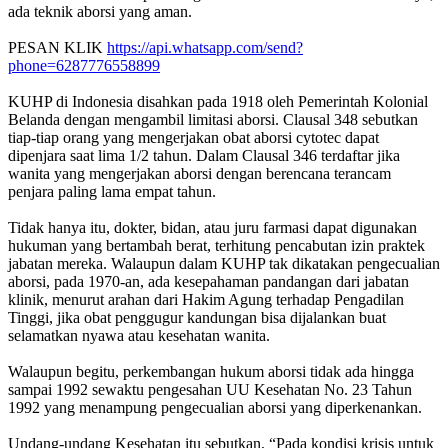
ada teknik aborsi yang aman.
PESAN KLIK
https://api.whatsapp.com/send?
phone=6287776558899
KUHP di Indonesia disahkan pada 1918 oleh Pemerintah Kolonial
Belanda dengan mengambil limitasi aborsi. Clausal 348 sebutkan
tiap-tiap orang yang mengerjakan obat aborsi cytotec dapat
dipenjara saat lima 1/2 tahun. Dalam Clausal 346 terdaftar jika
wanita yang mengerjakan aborsi dengan berencana terancam
penjara paling lama empat tahun.
Tidak hanya itu, dokter, bidan, atau juru farmasi dapat digunakan
hukuman yang bertambah berat, terhitung pencabutan izin praktek
jabatan mereka. Walaupun dalam KUHP tak dikatakan pengecualian
aborsi, pada 1970-an, ada kesepahaman pandangan dari jabatan
klinik, menurut arahan dari Hakim Agung terhadap Pengadilan
Tinggi, jika obat penggugur kandungan bisa dijalankan buat
selamatkan nyawa atau kesehatan wanita.
Walaupun begitu, perkembangan hukum aborsi tidak ada hingga
sampai 1992 sewaktu pengesahan UU Kesehatan No. 23 Tahun
1992 yang menampung pengecualian aborsi yang diperkenankan.
Undang-undang Kesehatan itu sebutkan, “Pada kondisi krisis untuk