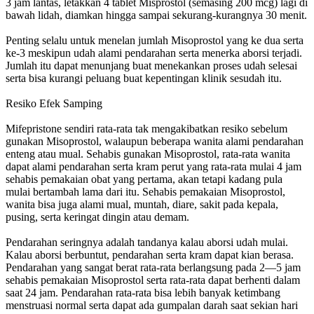
3 jam lantas, letakkan 4 tablet Misprostol (semasing 200 mcg) lagi di
bawah lidah, diamkan hingga sampai sekurang-kurangnya 30 menit.
Penting selalu untuk menelan jumlah Misoprostol yang ke dua serta
ke-3 meskipun udah alami pendarahan serta menerka aborsi terjadi.
Jumlah itu dapat menunjang buat menekankan proses udah selesai
serta bisa kurangi peluang buat kepentingan klinik sesudah itu.
Resiko Efek Samping
Mifepristone sendiri rata-rata tak mengakibatkan resiko sebelum
gunakan Misoprostol, walaupun beberapa wanita alami pendarahan
enteng atau mual. Sehabis gunakan Misoprostol, rata-rata wanita
dapat alami pendarahan serta kram perut yang rata-rata mulai 4 jam
sehabis pemakaian obat yang pertama, akan tetapi kadang pula
mulai bertambah lama dari itu. Sehabis pemakaian Misoprostol,
wanita bisa juga alami mual, muntah, diare, sakit pada kepala,
pusing, serta keringat dingin atau demam.
Pendarahan seringnya adalah tandanya kalau aborsi udah mulai.
Kalau aborsi berbuntut, pendarahan serta kram dapat kian berasa.
Pendarahan yang sangat berat rata-rata berlangsung pada 2—5 jam
sehabis pemakaian Misoprostol serta rata-rata dapat berhenti dalam
saat 24 jam. Pendarahan rata-rata bisa lebih banyak ketimbang
menstruasi normal serta dapat ada gumpalan darah saat sekian hari