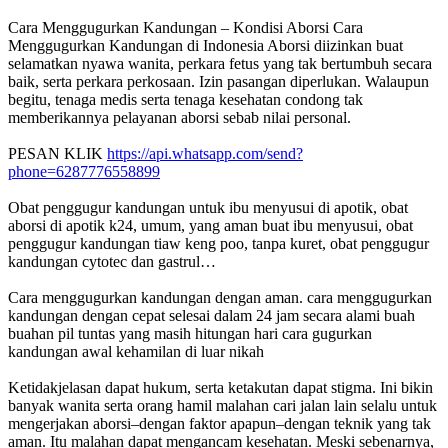
Cara Menggugurkan Kandungan – Kondisi Aborsi Cara
Menggugurkan Kandungan di Indonesia Aborsi diizinkan buat
selamatkan nyawa wanita, perkara fetus yang tak bertumbuh secara
baik, serta perkara perkosaan. Izin pasangan diperlukan. Walaupun
begitu, tenaga medis serta tenaga kesehatan condong tak
memberikannya pelayanan aborsi sebab nilai personal.
PESAN KLIK
https://api.whatsapp.com/send?
phone=6287776558899
Obat penggugur kandungan untuk ibu menyusui di apotik, obat
aborsi di apotik k24, umum, yang aman buat ibu menyusui, obat
penggugur kandungan tiaw keng poo, tanpa kuret, obat penggugur
kandungan cytotec dan gastrul…
Cara menggugurkan kandungan dengan aman. cara menggugurkan
kandungan dengan cepat selesai dalam 24 jam secara alami buah
buahan pil tuntas yang masih hitungan hari cara gugurkan
kandungan awal kehamilan di luar nikah
Ketidakjelasan dapat hukum, serta ketakutan dapat stigma. Ini bikin
banyak wanita serta orang hamil malahan cari jalan lain selalu untuk
mengerjakan aborsi–dengan faktor apapun–dengan teknik yang tak
aman. Itu malahan dapat mengancam kesehatan. Meski sebenarnya,