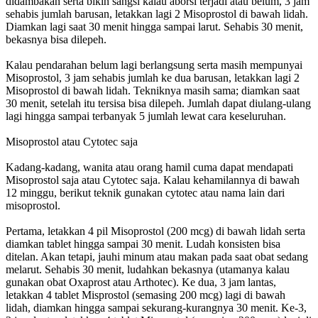
didambakan serta bikin sangsi kalau aborsi terjadi atau belum, 3 jam
sehabis jumlah barusan, letakkan lagi 2 Misoprostol di bawah lidah.
Diamkan lagi saat 30 menit hingga sampai larut. Sehabis 30 menit,
bekasnya bisa dilepeh.
Kalau pendarahan belum lagi berlangsung serta masih mempunyai
Misoprostol, 3 jam sehabis jumlah ke dua barusan, letakkan lagi 2
Misoprostol di bawah lidah. Tekniknya masih sama; diamkan saat
30 menit, setelah itu tersisa bisa dilepeh. Jumlah dapat diulang-ulang
lagi hingga sampai terbanyak 5 jumlah lewat cara keseluruhan.
Misoprostol atau Cytotec saja
Kadang-kadang, wanita atau orang hamil cuma dapat mendapati
Misoprostol saja atau Cytotec saja. Kalau kehamilannya di bawah
12 minggu, berikut teknik gunakan cytotec atau nama lain dari
misoprostol.
Pertama, letakkan 4 pil Misoprostol (200 mcg) di bawah lidah serta
diamkan tablet hingga sampai 30 menit. Ludah konsisten bisa
ditelan. Akan tetapi, jauhi minum atau makan pada saat obat sedang
melarut. Sehabis 30 menit, ludahkan bekasnya (utamanya kalau
gunakan obat Oxaprost atau Arthotec). Ke dua, 3 jam lantas,
letakkan 4 tablet Misprostol (semasing 200 mcg) lagi di bawah
lidah, diamkan hingga sampai sekurang-kurangnya 30 menit. Ke-3,