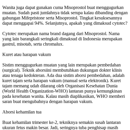
Wanita juga dapat gunakan cuma Misoprostol buat menggugurkan
muatan. Sudah pasti jumlahnya tidak serupa kalau dibanding dengan
gabungan Mifepristone serta Misoprostol. Tingkat kesuksesannya
dapat menggapai 94%. Selanjutnya, apakah yang dimaksud cytotec?
Cytotec merupakan nama brand dagang dari Misoprostol. Nama
yang lain barangkali seringkali dimaksud di Indonesia merupakan
gastrul, misotab, serta chromalux.
Kuret atau harapan vakum
Sistim menggugurkan muatan yang lain merupakan pembedahan
(surgical). Teknik aborsiini membutuhkan dukungan dokter klinis
atau tenaga kedokteran. Ada dua sistim aborsi pembedahan, adalah
kuret tajam serta harapan vakum (manual serta elektronik). Kuret
tajam memang udah dilarang oleh Organisasi Kesehatan Dunia
(World Health Organization-WHO) lantaran punya kemungkinan
pada kesehatan wanita. Kalau masih diaplikasikan, WHO memberi
saran buat mengubahnya dengan harapan vakum.
Aborsi kehamilan tua
Buat kehamilan trimester ke-2, tekniknya semakin susah lantaran
ukuran fetus makin besar. Jadi, seringnya tuba penghisap masih