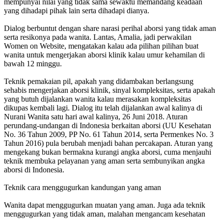
mempunyai nilai yang tidak sama sewaktu memandang keadaan
yang dihadapi pihak lain serta dihadapi dianya.
Dialog berbuntut dengan share narasi perihal aborsi yang tidak aman
serta resikonya pada wanita. Lantas, Amalia, jadi perwakilan
Women on Website, mengatakan kalau ada pilihan pilihan buat
wanita untuk mengerjakan aborsi klinik kalau umur kehamilan di
bawah 12 minggu.
Teknik pemakaian pil, apakah yang didambakan berlangsung
sehabis mengerjakan aborsi klinik, sinyal kompleksitas, serta apakah
yang butuh dijalankan wanita kalau merasakan kompleksitas
dikupas kembali lagi. Dialog itu telah dijalankan awal kalinya di
Nurani Wanita satu hari awal kalinya, 26 Juni 2018. Aturan
perundang-undangan di Indonesia berkaitan aborsi (UU Kesehatan
No. 36 Tahun 2009, PP No. 61 Tahun 2014, serta Permenkes No. 3
Tahun 2016) pula berubah menjadi bahan percakapan. Aturan yang
mengekang bukan bermakna kurangi angka aborsi, cuma menjauhi
teknik membuka pelayanan yang aman serta sembunyikan angka
aborsi di Indonesia.
Teknik cara menggugurkan kandungan yang aman
Wanita dapat menggugurkan muatan yang aman. Juga ada teknik
menggugurkan yang tidak aman, malahan mengancam kesehatan