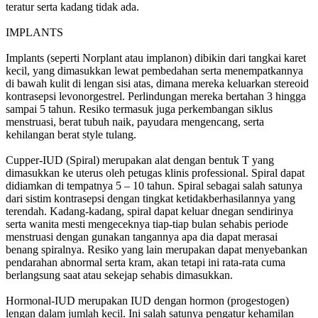
teratur serta kadang tidak ada.
IMPLANTS
Implants (seperti Norplant atau implanon) dibikin dari tangkai karet
kecil, yang dimasukkan lewat pembedahan serta menempatkannya
di bawah kulit di lengan sisi atas, dimana mereka keluarkan stereoid
kontrasepsi levonorgestrel. Perlindungan mereka bertahan 3 hingga
sampai 5 tahun. Resiko termasuk juga perkembangan siklus
menstruasi, berat tubuh naik, payudara mengencang, serta
kehilangan berat style tulang.
Cupper-IUD (Spiral) merupakan alat dengan bentuk T yang
dimasukkan ke uterus oleh petugas klinis professional. Spiral dapat
didiamkan di tempatnya 5 – 10 tahun. Spiral sebagai salah satunya
dari sistim kontrasepsi dengan tingkat ketidakberhasilannya yang
terendah. Kadang-kadang, spiral dapat keluar dnegan sendirinya
serta wanita mesti mengeceknya tiap-tiap bulan sehabis periode
menstruasi dengan gunakan tangannya apa dia dapat merasai
benang spiralnya. Resiko yang lain merupakan dapat menyebankan
pendarahan abnormal serta kram, akan tetapi ini rata-rata cuma
berlangsung saat atau sekejap sehabis dimasukkan.
Hormonal-IUD merupakan IUD dengan hormon (progestogen)
lengan dalam jumlah kecil. Ini salah satunya pengatur kehamilan