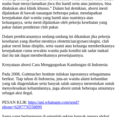
usaha buat menyclamatkan jiwa ibu hamil serta atau janinnya, bisa
ditakukan aksi klinik khusus.” Dalam hal demikian, aborsi mesti
dijalankan di bawah nauangan beberapa pakar, mendapatkan
kesepakatan dari wanita yang hamil atau suaminya atau
keluarganya, serta mesti dijalankan oleh pekerja kesehatan yang
pakar dalam pemikiran club pakar.
Dalam pembicaraannya undang-undang ini dikatakan jika pekerja
keseharan yang disebut mestinya obstetrician/gynaecologist, club
pakar mesti lintas disiplin, serta suami atau keluarga memberikannya
kesepakatan cuma sewaktu wanita pada kondisi tak sadar makad
dari itu tak dapat memberikannya persetujuannya.
Kenyataan aborsi Cara Menggugurkan Kandungan di Indonesia
Pada 2008, Guttmacher Institute tuliskan laporannya sebagaimana
berikut. Tiap tahun di Indonesia, juta-an wanita alami kehamilan
yang tak diagendakan serta banyak salah satunya menentukan untuk
menyelesaikan kehamilannya, juga aborsi untuk beberapa umumnya
sebagai aksi ilegal.
PESAN KLIK
https://api.whatsapp.com/send?
phone=6287776558899
Sama yang berlangsung di sejumlah sekian banyak negara global