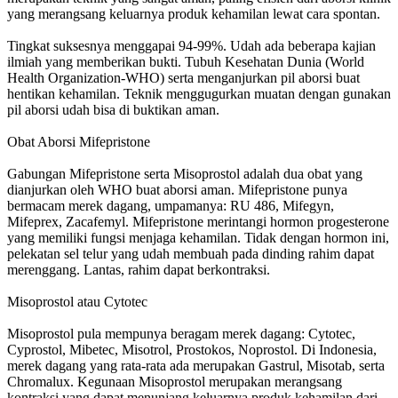
yang merangsang keluarnya produk kehamilan lewat cara spontan.
Tingkat suksesnya menggapai 94-99%. Udah ada beberapa kajian
ilmiah yang memberikan bukti. Tubuh Kesehatan Dunia (World
Health Organization-WHO) serta menganjurkan pil aborsi buat
hentikan kehamilan. Teknik menggugurkan muatan dengan gunakan
pil aborsi udah bisa di buktikan aman.
Obat Aborsi Mifepristone
Gabungan Mifepristone serta Misoprostol adalah dua obat yang
dianjurkan oleh WHO buat aborsi aman. Mifepristone punya
bermacam merek dagang, umpamanya: RU 486, Mifegyn,
Mifeprex, Zacafemyl. Mifepristone merintangi hormon progesterone
yang memiliki fungsi menjaga kehamilan. Tidak dengan hormon ini,
pelekatan sel telur yang udah membuah pada dinding rahim dapat
merenggang. Lantas, rahim dapat berkontraksi.
Misoprostol atau Cytotec
Misoprostol pula mempunya beragam merek dagang: Cytotec,
Cyprostol, Mibetec, Misotrol, Prostokos, Noprostol. Di Indonesia,
merek dagang yang rata-rata ada merupakan Gastrul, Misotab, serta
Chromalux. Kegunaan Misoprostol merupakan merangsang
kontraksi yang dapat menunjang keluarnya produk kehamilan dari