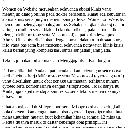
Women on Website merupakan pelayanan aborsi klinis yang
menunjuk dialog online pada dokter berlisensi. Kalau ada kebutuhan
aborsi klinis serta pingin menemukannya lewat Women on Website,
memohon melengkapi dialog online. Sehabis lengkapi dialog dalam
jaringan (online) serta tidak ada kontraindikasi, paket aborsi klinis
(dengan Mifepristone serta Misoprostol) dapat kirim lewat pos.
Aborsi klinis bisa dijalankan dengan aman dalam rumah saat punyai
info yang pas serta bisa mencapai pelayanan perawatan klinis krisis
kalau berlangsung kompleksitas, lantas sangatlah jarang ada.
Teknik gunakan pil aborsi Cara Menggugurkan Kandungan
Dalam artikel ini, Anda dapat mendapatkan keterangan seterusnya
perihal teknik kerja Mifepristone serta Misoprostol (cytotec, gastrul)
yang diperlukan untuk obat penggugur muatan, terhitung minum
cytotec serta kombinasinya dengan Mifepristone. Tidak hanya itu,
Anda juga dapat mendapatkan resiko serta teknik menemukannya
dibawah ini.
Obat aborsi, adalah Mifepristone serta Misoprostol atau seringkali
pula diketemukan dengan nama obat cytotec, dapat diperlukan buat
menggugurkan muatan buat kehamilan hingga sampai 12 minggu.
Kedua-duanya masuk di daftar beberapa obat prinsipil. Ini
merupakan teknik yang sangat aman, paling efisien dari aborsi klinik