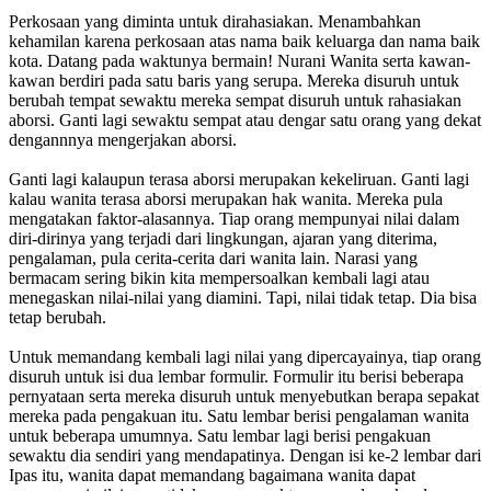
Perkosaan yang diminta untuk dirahasiakan. Menambahkan
kehamilan karena perkosaan atas nama baik keluarga dan nama baik
kota. Datang pada waktunya bermain! Nurani Wanita serta kawan-
kawan berdiri pada satu baris yang serupa. Mereka disuruh untuk
berubah tempat sewaktu mereka sempat disuruh untuk rahasiakan
aborsi. Ganti lagi sewaktu sempat atau dengar satu orang yang dekat
dengannnya mengerjakan aborsi.
Ganti lagi kalaupun terasa aborsi merupakan kekeliruan. Ganti lagi
kalau wanita terasa aborsi merupakan hak wanita. Mereka pula
mengatakan faktor-alasannya. Tiap orang mempunyai nilai dalam
diri-dirinya yang terjadi dari lingkungan, ajaran yang diterima,
pengalaman, pula cerita-cerita dari wanita lain. Narasi yang
bermacam sering bikin kita mempersoalkan kembali lagi atau
menegaskan nilai-nilai yang diamini. Tapi, nilai tidak tetap. Dia bisa
tetap berubah.
Untuk memandang kembali lagi nilai yang dipercayainya, tiap orang
disuruh untuk isi dua lembar formulir. Formulir itu berisi beberapa
pernyataan serta mereka disuruh untuk menyebutkan berapa sepakat
mereka pada pengakuan itu. Satu lembar berisi pengalaman wanita
untuk beberapa umumnya. Satu lembar lagi berisi pengakuan
sewaktu dia sendiri yang mendapatinya. Dengan isi ke-2 lembar dari
Ipas itu, wanita dapat memandang bagaimana wanita dapat