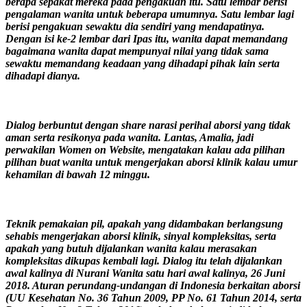
berapa sepakat mereka pada pengakuan itu. Satu lembar berisi
pengalaman wanita untuk beberapa umumnya. Satu lembar lagi
berisi pengakuan sewaktu dia sendiri yang mendapatinya.
Dengan isi ke-2 lembar dari Ipas itu, wanita dapat memandang
bagaimana wanita dapat mempunyai nilai yang tidak sama
sewaktu memandang keadaan yang dihadapi pihak lain serta
dihadapi dianya.
Dialog berbuntut dengan share narasi perihal aborsi yang tidak
aman serta resikonya pada wanita. Lantas, Amalia, jadi
perwakilan Women on Website, mengatakan kalau ada pilihan
pilihan buat wanita untuk mengerjakan aborsi klinik kalau umur
kehamilan di bawah 12 minggu.
Teknik pemakaian pil, apakah yang didambakan berlangsung
sehabis mengerjakan aborsi klinik, sinyal kompleksitas, serta
apakah yang butuh dijalankan wanita kalau merasakan
kompleksitas dikupas kembali lagi. Dialog itu telah dijalankan
awal kalinya di Nurani Wanita satu hari awal kalinya, 26 Juni
2018. Aturan perundang-undangan di Indonesia berkaitan aborsi
(UU Kesehatan No. 36 Tahun 2009, PP No. 61 Tahun 2014, serta