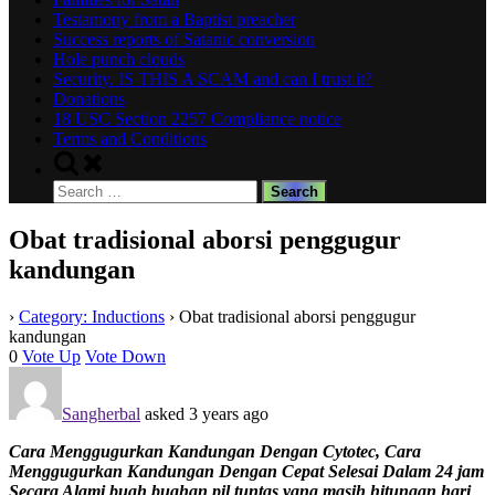
Testamony from a Baptist preacher
Success reports of Satanic conversion
Hole punch clouds
Security. IS THIS A SCAM and can I trust it?
Donations
18 USC Section 2257 Compliance notice
Terms and Conditions
Toggle
search
Search
form
for:
Obat tradisional aborsi penggugur
kandungan
›
Category: Inductions
›
Obat tradisional aborsi penggugur
kandungan
0
Vote Up
Vote Down
Sangherbal
asked 3 years ago
Cara Menggugurkan Kandungan Dengan Cytotec, Cara
Menggugurkan Kandungan Dengan Cepat Selesai Dalam 24 jam
Secara Alami buah buahan pil tuntas yang masih hitungan hari