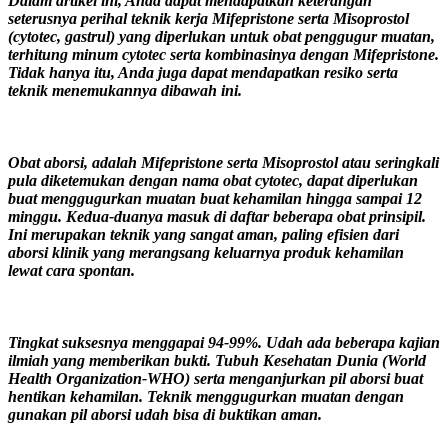
Dalam artikel ini, Anda dapat mendapatkan keterangan
seterusnya perihal teknik kerja Mifepristone serta Misoprostol
(cytotec, gastrul) yang diperlukan untuk obat penggugur muatan,
terhitung minum cytotec serta kombinasinya dengan Mifepristone.
Tidak hanya itu, Anda juga dapat mendapatkan resiko serta
teknik menemukannya dibawah ini.
Obat aborsi, adalah Mifepristone serta Misoprostol atau seringkali
pula diketemukan dengan nama obat cytotec, dapat diperlukan
buat menggugurkan muatan buat kehamilan hingga sampai 12
minggu. Kedua-duanya masuk di daftar beberapa obat prinsipil.
Ini merupakan teknik yang sangat aman, paling efisien dari
aborsi klinik yang merangsang keluarnya produk kehamilan
lewat cara spontan.
Tingkat suksesnya menggapai 94-99%. Udah ada beberapa kajian
ilmiah yang memberikan bukti. Tubuh Kesehatan Dunia (World
Health Organization-WHO) serta menganjurkan pil aborsi buat
hentikan kehamilan. Teknik menggugurkan muatan dengan
gunakan pil aborsi udah bisa di buktikan aman.