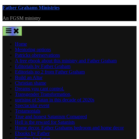
Skip
Father Grahams Ministries
to
An FGSM ministry
content
Home
Mentoring options
Patricks oberservations
A free ebook about this ministry and Father Graham
Editorials by Father Graham
Editorials no 2 from Father Graham
Build an Altar
Christian shame
Dreams you cant control.
Transgender Transformation,
uprising of Satan in this decade of 2020s
Spectacular event
Testamonials
True and honest Satanism Comapred
Hell is the reward for Satanists
Home decor. Father Grahams bedroom and home decor
Ebooks by Father
Families for Satan