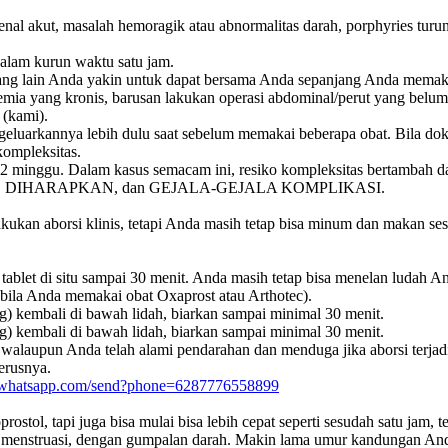
renal akut, masalah hemoragik atau abnormalitas darah, porphyries turun
dalam kurun waktu satu jam.
yang lain Anda yakin untuk dapat bersama Anda sepanjang Anda memak
emia yang kronis, barusan lakukan operasi abdominal/perut yang belum
 (kami).
eluarkannya lebih dulu saat sebelum memakai beberapa obat. Bila dokt
kompleksitas.
12 minggu. Dalam kasus semacam ini, resiko kompleksitas bertambah dan
IHARAPKAN, dan GEJALA-GEJALA KOMPLIKASI.
kukan aborsi klinis, tetapi Anda masih tetap bisa minum dan makan s
ablet di situ sampai 30 menit. Anda masih tetap bisa menelan ludah An
bila Anda memakai obat Oxaprost atau Arthotec).
g) kembali di bawah lidah, biarkan sampai minimal 30 menit.
g) kembali di bawah lidah, biarkan sampai minimal 30 menit.
3 walaupun Anda telah alami pendarahan dan menduga jika aborsi terja
terusnya.
pi.whatsapp.com/send?phone=6287776558899
stol, tapi juga bisa mulai bisa lebih cepat seperti sesudah satu jam,
da menstruasi, dengan gumpalan darah. Makin lama umur kandungan An