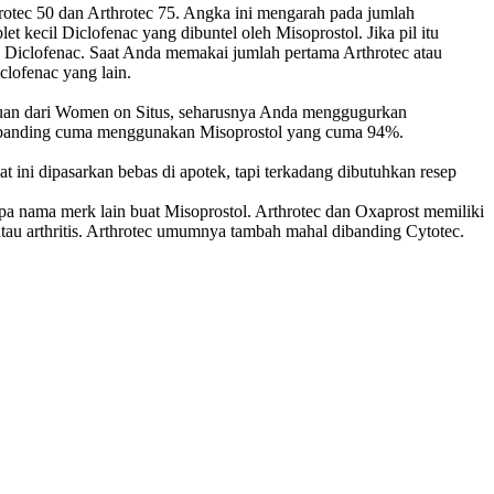
rotec 50 dan Arthrotec 75. Angka ini mengarah pada jumlah
et kecil Diclofenac yang dibuntel oleh Misoprostol. Jika pil itu
ng Diclofenac. Saat Anda memakai jumlah pertama Arthrotec atau
clofenac yang lain.
ntuan dari Women on Situs, seharusnya Anda menggugurkan
 dibanding cuma menggunakan Misoprostol yang cuma 94%.
t ini dipasarkan bebas di apotek, tapi terkadang dibutuhkan resep
apa nama merk lain buat Misoprostol. Arthrotec dan Oxaprost memiliki
tau arthritis. Arthrotec umumnya tambah mahal dibanding Cytotec.