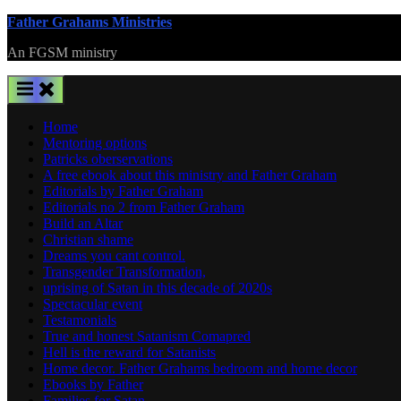
Skip
Father Grahams Ministries
to
An FGSM ministry
content
Home
Mentoring options
Patricks oberservations
A free ebook about this ministry and Father Graham
Editorials by Father Graham
Editorials no 2 from Father Graham
Build an Altar
Christian shame
Dreams you cant control.
Transgender Transformation,
uprising of Satan in this decade of 2020s
Spectacular event
Testamonials
True and honest Satanism Comapred
Hell is the reward for Satanists
Home decor. Father Grahams bedroom and home decor
Ebooks by Father
Families for Satan