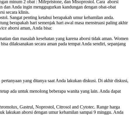
gan minum 2 obat : Mifepristone, dan Misoprostol. Cara aborsi
g aman dan Anda ingin menggugurkan kandungan dengan obat-obat
si secara klinis.
tol. Sangat penting ketahui berapakah umur kehamilan anda.
ng berapakah hari semenjak hari awal masa menstruasi paling akhir
ice aborsi aman, Anda bisa:
ematian dan masalah kesehatan yang karena aborsi tidak aman. Women
rsi bisa dilaksanakan secara aman pada tempat Anda sendiri, sepanjang
ertanyaan yang ditanya saat Anda lakukan diskusi. Di akhir diskusi,
etap ada untuk menolong beberapa wanita yang lain. Anda dapat
romolux, Gastrul, Noprostol, Citrosol and Cytotec. Range harga
ntuk lakukan aborsi dengan umur kehamilan sampai 9 minggu. Anda