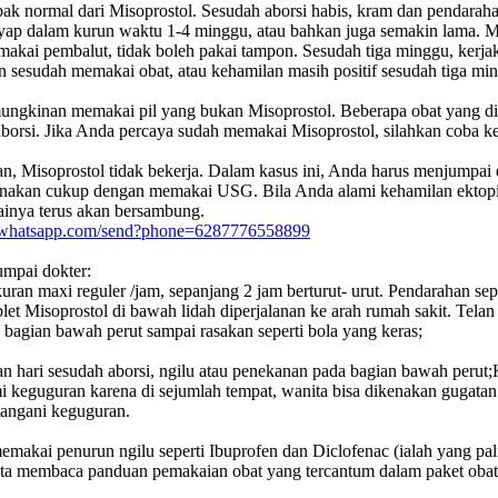
pak normal dari Misoprostol. Sesudah aborsi habis, kram dan pendaraha
yap dalam kurun waktu 1-4 minggu, atau bahkan juga semakin lama. Me
ai pembalut, tidak boleh pakai tampon. Sesudah tiga minggu, kerjakan
an sesudah memakai obat, atau kehamilan masih positif sesudah tiga m
mungkinan memakai pil yang bukan Misoprostol. Beberapa obat yang d
aborsi. Jika Anda percaya sudah memakai Misoprostol, silahkan coba ke
ngan, Misoprostol tidak bekerja. Dalam kasus ini, Anda harus menju
aksanakan cukup dengan memakai USG. Bila Anda alami kehamilan ektop
ainya terus akan bersambung.
pi.whatsapp.com/send?phone=6287776558899
umpai dokter:
 maxi reguler /jam, sepanjang 2 jam berturut- urut. Pendarahan seperti
t Misoprostol di bawah lidah diperjalanan ke arah rumah sakit. Telan a
agian bawah perut sampai rasakan seperti bola yang keras;
ian hari sesudah aborsi, ngilu atau penekanan pada bagian bawah perut
mi keguguran karena di sejumlah tempat, wanita bisa dikenakan gugatan
tangani keguguran.
akai penurun ngilu seperti Ibuprofen dan Diclofenac (ialah yang pali
inta membaca panduan pemakaian obat yang tercantum dalam paket obat