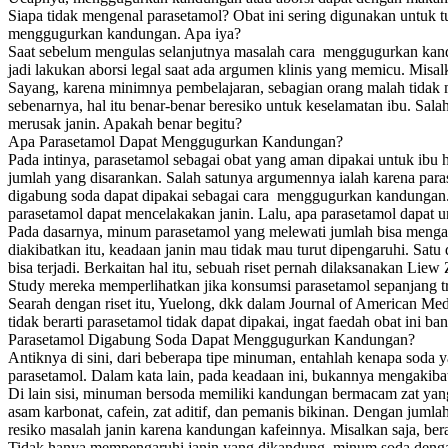
Siapa tidak mengenal parasetamol? Obat ini sering digunakan untuk 
menggugurkan kandungan. Apa iya?
Saat sebelum mengulas selanjutnya masalah cara menggugurkan kandun
jadi lakukan aborsi legal saat ada argumen klinis yang memicu. Misa
Sayang, karena minimnya pembelajaran, sebagian orang malah tidak m
sebenarnya, hal itu benar-benar beresiko untuk keselamatan ibu. Sa
merusak janin. Apakah benar begitu?
Apa Parasetamol Dapat Menggugurkan Kandungan?
Pada intinya, parasetamol sebagai obat yang aman dipakai untuk ibu 
jumlah yang disarankan. Salah satunya argumennya ialah karena paraset
digabung soda dapat dipakai sebagai cara menggugurkan kandungan. Bi
parasetamol dapat mencelakakan janin. Lalu, apa parasetamol dapa
Pada dasarnya, minum parasetamol yang melewati jumlah bisa mengak
diakibatkan itu, keadaan janin mau tidak mau turut dipengaruhi. Satu 
bisa terjadi. Berkaitan hal itu, sebuah riset pernah dilaksanakan Li
Study mereka memperlihatkan jika konsumsi parasetamol sepanjang tr
Searah dengan riset itu, Yuelong, dkk dalam Journal of American Me
tidak berarti parasetamol tidak dapat dipakai, ingat faedah obat ini 
Parasetamol Digabung Soda Dapat Menggugurkan Kandungan?
Antiknya di sini, dari beberapa tipe minuman, entahlah kenapa soda
parasetamol. Dalam kata lain, pada keadaan ini, bukannya mengakiba
Di lain sisi, minuman bersoda memiliki kandungan bermacam zat yang 
asam karbonat, cafein, zat aditif, dan pemanis bikinan. Dengan juml
resiko masalah janin karena kandungan kafeinnya. Misalkan saja, bera
Tidak hanya mempengaruhi janin yang dikandung, minum soda dengan 