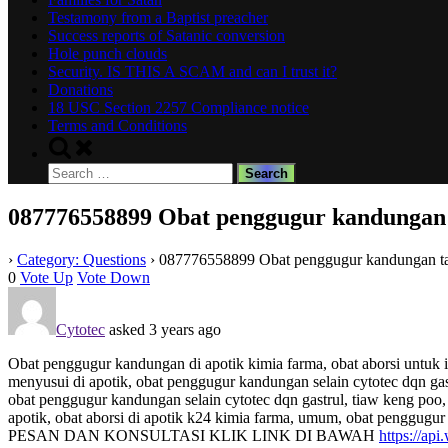
Testamony from a Baptist preacher
Success reports of Satanic conversion
Hole punch clouds
Security. IS THIS A SCAM and can I trust it?
Donations
18 USC Section 2257 Compliance notice
Terms and Conditions
Toggle
search
Search
form
for:
087776558899 Obat penggugur kandungan 
›
Category: Questions
›
087776558899 Obat penggugur kandungan ta
0
Vote Up
Vote Down
Cytotec
asked 3 years ago
Obat penggugur kandungan di apotik kimia farma, obat aborsi untuk 
menyusui di apotik, obat penggugur kandungan selain cytotec dqn gas
obat penggugur kandungan selain cytotec dqn gastrul, tiaw keng poo,
apotik, obat aborsi di apotik k24 kimia farma, umum, obat penggugu
PESAN DAN KONSULTASI KLIK LINK DI BAWAH
https://a