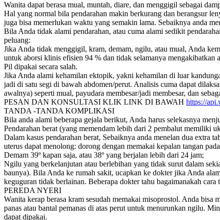
Wanita dapat berasa mual, muntah, diare, dan menggigil sebagai dam
Hal yang normal bila pendarahan makin berkurang dan berangsur len
juga bisa memerlukan waktu yang semakin lama. Sebaiknya anda memak
Bila Anda tidak alami pendarahan, atau cuma alami sedikit pendarah
peluang:
Jika Anda tidak menggigil, kram, demam, ngilu, atau mual, Anda ke
untuk aborsi klinis efisien 94 % dan tidak selamanya mengakibatkan 
Pil dipakai secara salah.
Jika Anda alami kehamilan ektopik, yakni kehamilan di luar kandu
jadi di satu segi di bawah abdomen/perut. Analisis cuma dapat dil
awalnya) seperti mual, payudara membesar/jadi membesar, dan sebag
PESAN DAN KONSULTASI KLIK LINK DI BAWAH
https://a
TANDA -TANDA KOMPLIKASI
Bila anda alami beberapa gejala berikut, Anda harus selekasnya menj
Pendarahan berat (yang memendam lebih dari 2 pembalut memiliki ukuran
Dalam kasus pendarahan berat, Sebaiknya anda menelan dua extra table
uterus dapat menolong: dorong dengan memakai kepalan tangan pada b
Demam 39º kapan saja, atau 38º yang berjalan lebih dari 24 jam;
Ngilu yang berkelanjutan atau berlebihan yang tidak surut dalam sek
baunya). Bila Anda ke rumah sakit, ucapkan ke dokter jika Anda ala
keguguran tidak berlainan. Beberapa dokter tahu bagaimanakah cara 
PEREDA NYERI
Wanita kerap berasa kram sesudah memakai misoprostol. Anda bisa mem
panas atau bantal pemanas di atas perut untuk menurunkan ngilu. M
dapat dipakai.