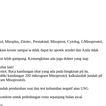
ol, Misoplus, Zitotec, Prestakind, Misoprost, Cytolog, GMisoprostol,
an kronis sampai ia tidak dapat ke apotek sendiri dan Anda tidak
 ini lebih gampang. Kemungkinan ada juga dokter yang siap
obat lain!
tol. Baca kandungan obat yang ada pada bingkisan pil itu.
iliki kandungan 200 mikrogram Misoprostol, kalkulasilah jumlah pil
am Misoprostol).
sudah pendarahan usai dan test kehamilan negatif atau USG
i kondom untuk pelindungan extra sepanjang bulan awal.
i!