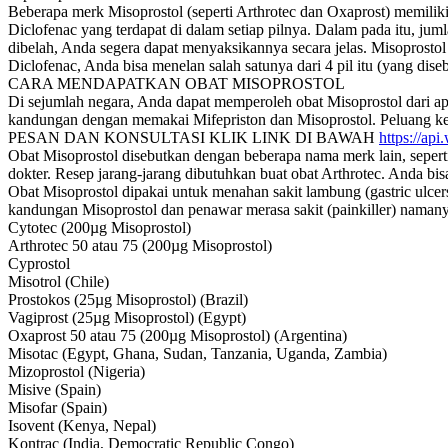
Beberapa merk Misoprostol (seperti Arthrotec dan Oxaprost) memilik
Diclofenac yang terdapat di dalam setiap pilnya. Dalam pada itu, jumla
dibelah, Anda segera dapat menyaksikannya secara jelas. Misoprostol
Diclofenac, Anda bisa menelan salah satunya dari 4 pil itu (yang dise
CARA MENDAPATKAN OBAT MISOPROSTOL
Di sejumlah negara, Anda dapat memperoleh obat Misoprostol dari 
kandungan dengan memakai Mifepriston dan Misoprostol. Peluang k
PESAN DAN KONSULTASI KLIK LINK DI BAWAH
https://a
Obat Misoprostol disebutkan dengan beberapa nama merk lain, seperti 
dokter. Resep jarang-jarang dibutuhkan buat obat Arthrotec. Anda bisa
Obat Misoprostol dipakai untuk menahan sakit lambung (gastric ulcer
kandungan Misoprostol dan penawar merasa sakit (painkiller) namany
Cytotec (200µg Misoprostol)
Arthrotec 50 atau 75 (200µg Misoprostol)
Cyprostol
Misotrol (Chile)
Prostokos (25µg Misoprostol) (Brazil)
Vagiprost (25µg Misoprostol) (Egypt)
Oxaprost 50 atau 75 (200µg Misoprostol) (Argentina)
Misotac (Egypt, Ghana, Sudan, Tanzania, Uganda, Zambia)
Mizoprostol (Nigeria)
Misive (Spain)
Misofar (Spain)
Isovent (Kenya, Nepal)
Kontrac (India, Democratic Republic Congo)