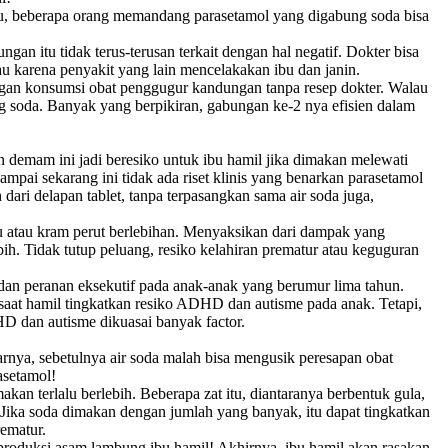
itu, beberapa orang memandang parasetamol yang digabung soda bisa
 itu tidak terus-terusan terkait dengan hal negatif. Dokter bisa
au karena penyakit yang lain mencelakakan ibu dan janin.
engan konsumsi obat penggugur kandungan tanpa resep dokter. Walau
ng soda. Banyak yang berpikiran, gabungan ke-2 nya efisien dalam
n demam ini jadi beresiko untuk ibu hamil jika dimakan melewati
ampai sekarang ini tidak ada riset klinis yang benarkan parasetamol
ari delapan tablet, tanpa terpasangkan sama air soda juga,
u atau kram perut berlebihan. Menyaksikan dari dampak yang
bih. Tidak tutup peluang, resiko kelahiran prematur atau keguguran
dan peranan eksekutif pada anak-anak yang berumur lima tahun.
saat hamil tingkatkan resiko ADHD dan autisme pada anak. Tetapi,
DHD dan autisme dikuasai banyak factor.
rnya, sebetulnya air soda malah bisa mengusik peresapan obat
asetamol!
n terlalu berlebih. Beberapa zat itu, diantaranya berbentuk gula,
. Jika soda dimakan dengan jumlah yang banyak, itu dapat tingkatkan
rematur.
roduksi asam lambung ibu hamil! Akhirnya, ibu hamil akan rasakan