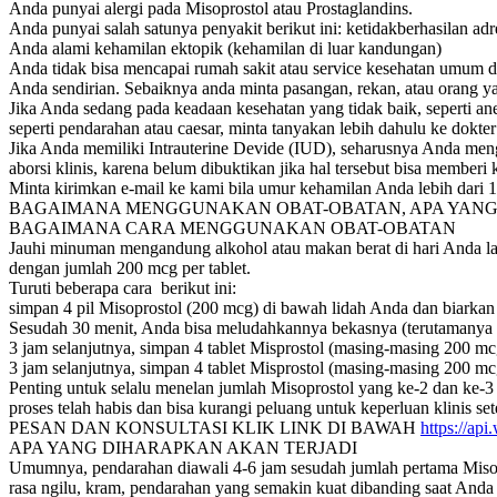
Anda punyai alergi pada Misoprostol atau Prostaglandins.
Anda punyai salah satunya penyakit berikut ini: ketidakberhasilan ad
Anda alami kehamilan ektopik (kehamilan di luar kandungan)
Anda tidak bisa mencapai rumah sakit atau service kesehatan umum 
Anda sendirian. Sebaiknya anda minta pasangan, rekan, atau orang 
Jika Anda sedang pada keadaan kesehatan yang tidak baik, seperti an
seperti pendarahan atau caesar, minta tanyakan lebih dahulu ke dokter
Jika Anda memiliki Intrauterine Devide (IUD), seharusnya Anda meng
aborsi klinis, karena belum dibuktikan jika hal tersebut bisa memberi 
Minta kirimkan e-mail ke kami bila umur kehamilan Anda lebih dari 
BAGAIMANA MENGGUNAKAN OBAT-OBATAN, APA YANG D
BAGAIMANA CARA MENGGUNAKAN OBAT-OBATAN
Jauhi minuman mengandung alkohol atau makan berat di hari Anda la
dengan jumlah 200 mcg per tablet.
Turuti beberapa cara berikut ini:
simpan 4 pil Misoprostol (200 mcg) di bawah lidah Anda dan biarkan t
Sesudah 30 menit, Anda bisa meludahkannya bekasnya (terutamanya 
3 jam selanjutnya, simpan 4 tablet Misprostol (masing-masing 200 mc
3 jam selanjutnya, simpan 4 tablet Misprostol (masing-masing 200 mc
Penting untuk selalu menelan jumlah Misoprostol yang ke-2 dan ke-
proses telah habis dan bisa kurangi peluang untuk keperluan klinis se
PESAN DAN KONSULTASI KLIK LINK DI BAWAH
https://a
APA YANG DIHARAPKAN AKAN TERJADI
Umumnya, pendarahan diawali 4-6 jam sesudah jumlah pertama Misopro
rasa ngilu, kram, pendarahan yang semakin kuat dibanding saat An