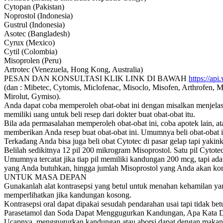
Cytopan (Pakistan)
Noprostol (Indonesia)
Gustrul (Indonesia)
Asotec (Bangladesh)
Cyrux (Mexico)
Cytil (Colombia)
Misoprolen (Peru)
Artrotec (Venezuela, Hong Kong, Australia)
PESAN DAN KONSULTASI KLIK LINK DI BAWAH
https://a
(dan : Mibetec, Cytomis, Miclofenac, Misoclo, Misofen, Arthrofen, Mi
Mirolut, Gymiso).
Anda dapat coba memperoleh obat-obat ini dengan misalkan menjelaska
memiliki uang untuk beli resep dari dokter buat obat-obat itu.
Bila ada permasalahan memperoleh obat-obat ini, coba apotek lain, 
memberikan Anda resep buat obat-obat ini. Umumnya beli obat-obat in
Terkadang Anda bisa juga beli obat Cytotec di pasar gelap tapi yakinka
Belilah sedikitnya 12 pil 200 mikrogram Misoprostol. Satu pil Cyto
Umumnya tercatat jika tiap pil memiliki kandungan 200 mcg, tapi ada
yang Anda butuhkan, hingga jumlah Misoprostol yang Anda akan ko
UNTUK MASA DEPAN
Gunakanlah alat kontrasepsi yang betul untuk menahan kehamilan yan
memperlihatkan jika kandungan kosong.
Kontrasepsi oral dapat dipakai sesudah pendarahan usai tapi tidak b
Parasetamol dan Soda Dapat Menggugurkan Kandungan, Apa Kata D
Ucapnya, menggugurkan kandungan atau aborsi dapat dengan makan o