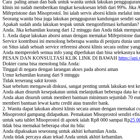
Cara paling aman dan baik untuk wanita untuk lakukan pengguguran 
klinis ini sudah memberikan tingkat kesuksesan lebih dari 99%. Jik
Mifepristone dan Misoprostol. Ini ialah servis aborsi klinis melalui 
Seorang wanita bisa juga lakukan pengguguran kandungan sendiri s
Apakah sudah anda lakukan tespak untuk mengonfirmasi kehamilan? B
Anda. Jika kehamilan kurang dari 12 minggu dan Anda tidak mempunya
1. Anda dapat lakukan aborsi aman dengan memakai Mifepristone dan
Service kontribusi ini menolong beberapa wanita di penjuru dunia 
on Situs ialah sebuah service referensi aborsi klinis secara online y
Anda memperoleh semua info yang diperlukan dan bisa selekasnya ke a
PESAN DAN KONSULTASI KLIK LINK DI BAWAH
https://a
Dokter cuma bisa menolong bila Anda:
Tinggal di negara dengan larangan akses pada aborsi aman
Umur kehamilan kurang dari 9 minggu
Tidak terserang sakit kronis
Saat sebelum mengawali diskusi, sangat penting untuk lakukan test 
Anda akan disuruh kesepakatan untuk melanjutkan beberapa data ke dok
Anda akan disuruh untuk memberi bantuan minimum sejumlah 70 euro
memberi bantuan lewat kartu credit atau transfer bank.
2. Wanita dapat lakukan aborsi klinis secara aman dengan memakai c
Misoprostol gampang didapatkan. Pemakaian Misoprostol sendiri efis
untuk satu tablet Misoprostol di apotek ialah Rp8 000 sampai Rp
25 0
tidak bisa memakai beberapa obat itu bila:
Anda dipaksakan seseorang untuk akhiri kehamilan Anda.
Anda tidak percaya akan tekad Anda untuk akhiri kehamilan.