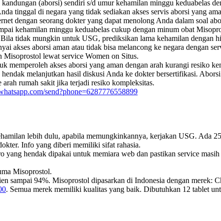
kandungan (aborsi) sendiri s/d umur kehamilan minggu keduabelas den
a Anda tinggal di negara yang tidak sediakan akses servis aborsi yan
internet dengan seorang dokter yang dapat menolong Anda dalam soal abor
ampai kehamilan minggu keduabelas cukup dengan minum obat Misopros
ila tidak mungkin untuk USG, prediksikan lama kehamilan dengan hitu
i akses aborsi aman atau tidak bisa melancong ke negara dengan serv
 Misoprostol lewat service Women on Situs.
untuk memperoleh akses aborsi yang aman dengan arah kurangi resiko k
ang hendak melanjutkan hasil diskusi Anda ke dokter bersertifikasi. Abo
rah rumah sakit jika terjadi resiko kompleksitas.
pi.whatsapp.com/send?phone=6287776558899
kehamilan lebih dulu, apabila memungkinkannya, kerjakan USG. Ada 25 p
ter. Info yang diberi memiliki sifat rahasia.
 yang hendak dipakai untuk memiara web dan pastikan service masih t
uma Misoprostol.
ien sampai 94%. Misoprostol dipasarkan di Indonesia dengan merek: Ch
00
. Semua merek memiliki kualitas yang baik. Dibutuhkan 12 tablet u