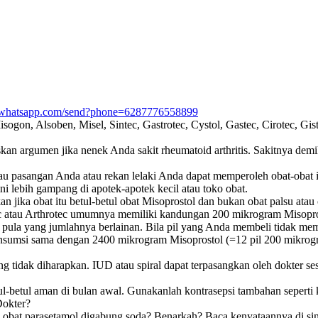
pi.whatsapp.com/send?phone=6287776558899
sogon, Alsoben, Misel, Sintec, Gastrotec, Cystol, Gastec, Cirotec, Gist
n argumen jika nenek Anda sakit rheumatoid arthritis. Sakitnya demiki
atau pasangan Anda atau rekan lelaki Anda dapat memperoleh obat-obat
i lebih gampang di apotek-apotek kecil atau toko obat.
n jika obat itu betul-betul obat Misoprostol dan bukan obat palsu atau 
tec atau Arthrotec umumnya memiliki kandungan 200 mikrogram Misopros
 pula yang jumlahnya berlainan. Bila pil yang Anda membeli tidak mem
nsumsi sama dengan 2400 mikrogram Misoprostol (=12 pil 200 mikrogr
g tidak diharapkan. IUD atau spiral dapat terpasangkan oleh dokter se
etul-betul aman di bulan awal. Gunakanlah kontrasepsi tambahan sepert
okter?
bat parasetamol digabung soda? Benarkah? Baca kenyataannya di sin