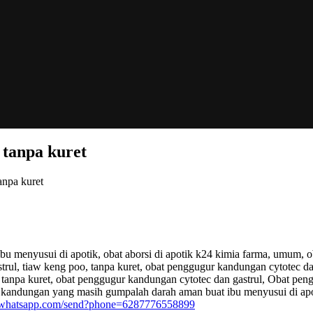
tanpa kuret
npa kuret
ibu menyusui di apotik, obat aborsi di apotik k24 kimia farma, umum
trul, tiaw keng poo, tanpa kuret, obat penggugur kandungan cytotec da
 tanpa kuret, obat penggugur kandungan cytotec dan gastrul, Obat pen
r kandungan yang masih gumpalah darah aman buat ibu menyusui di apo
pi.whatsapp.com/send?phone=6287776558899