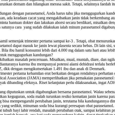
turunkan demam dan hilangkan merasa sakit. Tetapi, selainnya faedah 
gan dengan parasetamol, Anda harus tahu jika menggugurkan kandungan
lkan, ada keadaan cacat yang mengakibatkan janin tidak berkembang at
inta bantuan dokter dan lakukan aborsi secara berdikari, misalkan d
lah satunya cara yang sudah dilakukan ialah minum parasetamol digabu
hamil semenjak trimester pertama sampai ke-3 . Tetapi, obat menurunka
amol dapat masuk ke janin lewat plasenta secara bebas. Di lain sisi, s
la ibu hamil konsumsi lebih dari 4.000 mg dalam satu hari atau lebih d
t untuk menggugurkan kandungan?
ibatkan masalah pencernaan. Misalkan, mual, muntah, diare, dan ngil
diantaranya karena ibu mempunyai potensi alami dehidrasi terlalu berle
ew Z, dkk dengan mengikutsertakan 1.491 ibu dan anak di Denmark.
imester pertama kehamilan erat berkaitan dengan rendahnya perhatian 
dical Association (JAMA) memperlihatkan jika pemakaian parasetamol 
banyak dibanding efeknya. Riset kelanjutan perlu dilaksanakan, ingat A
 yang diputuskan untuk digabungkan bersama parasetamol. Walau sebena
tkan keguguran, soda malah turunkan resiko kematian janin karena par
bisa mempengaruhi perubahan janin, terutama bila kandungannya dimaka
ah yang sedikit, minuman soda bisa kurangi peresapan obat parasetamol
t tubuh bayi lahir rendah, masalah perubahan otak, sampai kelahiran p
jumlah banyak, apa lagi soda mengandung kafein, dapat tingkatkan p