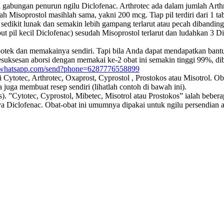
i gabungan penurun ngilu Diclofenac. Arthrotec ada dalam jumlah Arth
h Misoprostol masihlah sama, yakni 200 mcg. Tiap pil terdiri dari 1 tabl
 sedikit lunak dan semakin lebih gampang terlarut atau pecah dibandi
but pil kecil Diclofenac) sesudah Misoprostol terlarut dan ludahkan 3 Di
apotek dan memakainya sendiri. Tapi bila Anda dapat mendapatkan ba
esuksesan aborsi dengan memakai ke-2 obat ini semakin tinggi 99%,
pi.whatsapp.com/send?phone=6287776558899
Cytotec, Arthrotec, Oxaprost, Cyprostol , Prostokos atau Misotrol. Oba
 juga membuat resep sendiri (lihatlah contoh di bawah ini).
s). ”Cytotec, Cyprostol, Mibetec, Misotrol atau Prostokos” ialah beber
a Diclofenac. Obat-obat ini umumnya dipakai untuk ngilu persendian a