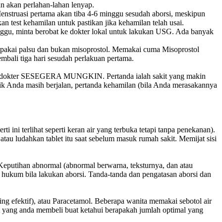
n akan perlahan-lahan lenyap.
nstruasi pertama akan tiba 4-6 minggu sesudah aborsi, meskipun
 test kehamilan untuk pastikan jika kehamilan telah usai.
inggu, minta berobat ke dokter lokal untuk lakukan USG. Ada banyak
ipakai palsu dan bukan misoprostol. Memakai cuma Misoprostol
mbali tiga hari sesudah perlakuan pertama.
mpai dokter SESEGERA MUNGKIN. Pertanda ialah sakit yang makin
ik Anda masih berjalan, pertanda kehamilan (bila Anda merasakannya
 ini terlihat seperti keran air yang terbuka tetapi tanpa penekanan).
tau ludahkan tablet itu saat sebelum masuk rumah sakit. Memijat sisi
;Keputihan abnormal (abnormal berwarna, teksturnya, dan atau
 hukum bila lakukan aborsi. Tanda-tanda dan pengatasan aborsi dan
ng efektif), atau Paracetamol. Beberapa wanita memakai sebotol air
 yang anda membeli buat ketahui berapakah jumlah optimal yang