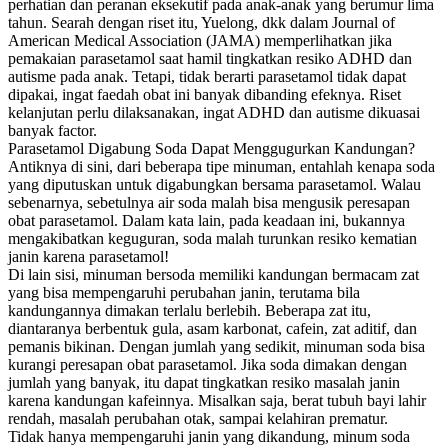
perhatian dan peranan eksekutif pada anak-anak yang berumur lima
tahun. Searah dengan riset itu, Yuelong, dkk dalam Journal of
American Medical Association (JAMA) memperlihatkan jika
pemakaian parasetamol saat hamil tingkatkan resiko ADHD dan
autisme pada anak. Tetapi, tidak berarti parasetamol tidak dapat
dipakai, ingat faedah obat ini banyak dibanding efeknya. Riset
kelanjutan perlu dilaksanakan, ingat ADHD dan autisme dikuasai
banyak factor.
Parasetamol Digabung Soda Dapat Menggugurkan Kandungan?
Antiknya di sini, dari beberapa tipe minuman, entahlah kenapa soda
yang diputuskan untuk digabungkan bersama parasetamol. Walau
sebenarnya, sebetulnya air soda malah bisa mengusik peresapan
obat parasetamol. Dalam kata lain, pada keadaan ini, bukannya
mengakibatkan keguguran, soda malah turunkan resiko kematian
janin karena parasetamol!
Di lain sisi, minuman bersoda memiliki kandungan bermacam zat
yang bisa mempengaruhi perubahan janin, terutama bila
kandungannya dimakan terlalu berlebih. Beberapa zat itu,
diantaranya berbentuk gula, asam karbonat, cafein, zat aditif, dan
pemanis bikinan. Dengan jumlah yang sedikit, minuman soda bisa
kurangi peresapan obat parasetamol. Jika soda dimakan dengan
jumlah yang banyak, itu dapat tingkatkan resiko masalah janin
karena kandungan kafeinnya. Misalkan saja, berat tubuh bayi lahir
rendah, masalah perubahan otak, sampai kelahiran prematur.
Tidak hanya mempengaruhi janin yang dikandung, minum soda