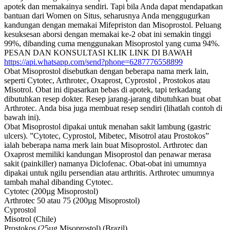
apotek dan memakainya sendiri. Tapi bila Anda dapat mendapatkan
bantuan dari Women on Situs, seharusnya Anda menggugurkan
kandungan dengan memakai Mifepriston dan Misoprostol. Peluang
kesuksesan aborsi dengan memakai ke-2 obat ini semakin tinggi
99%, dibanding cuma menggunakan Misoprostol yang cuma 94%.
PESAN DAN KONSULTASI KLIK LINK DI BAWAH
https://api.whatsapp.com/send?phone=6287776558899
Obat Misoprostol disebutkan dengan beberapa nama merk lain,
seperti Cytotec, Arthrotec, Oxaprost, Cyprostol , Prostokos atau
Misotrol. Obat ini dipasarkan bebas di apotek, tapi terkadang
dibutuhkan resep dokter. Resep jarang-jarang dibutuhkan buat obat
Arthrotec. Anda bisa juga membuat resep sendiri (lihatlah contoh di
bawah ini).
Obat Misoprostol dipakai untuk menahan sakit lambung (gastric
ulcers). ”Cytotec, Cyprostol, Mibetec, Misotrol atau Prostokos”
ialah beberapa nama merk lain buat Misoprostol. Arthrotec dan
Oxaprost memiliki kandungan Misoprostol dan penawar merasa
sakit (painkiller) namanya Diclofenac. Obat-obat ini umumnya
dipakai untuk ngilu persendian atau arthritis. Arthrotec umumnya
tambah mahal dibanding Cytotec.
Cytotec (200µg Misoprostol)
Arthrotec 50 atau 75 (200µg Misoprostol)
Cyprostol
Misotrol (Chile)
Prostokos (25µg Misoprostol) (Brazil)