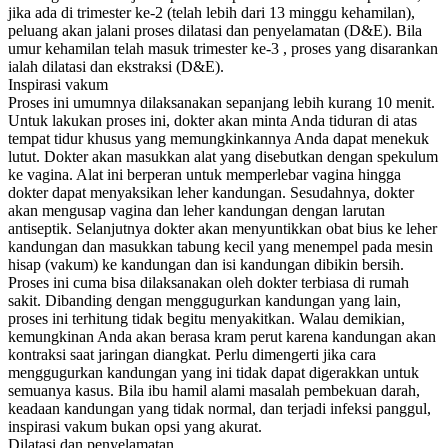
jika ada di trimester ke-2 (telah lebih dari 13 minggu kehamilan),
peluang akan jalani proses dilatasi dan penyelamatan (D&E). Bila
umur kehamilan telah masuk trimester ke-3 , proses yang disarankan
ialah dilatasi dan ekstraksi (D&E).
Inspirasi vakum
Proses ini umumnya dilaksanakan sepanjang lebih kurang 10 menit.
Untuk lakukan proses ini, dokter akan minta Anda tiduran di atas
tempat tidur khusus yang memungkinkannya Anda dapat menekuk
lutut. Dokter akan masukkan alat yang disebutkan dengan spekulum
ke vagina. Alat ini berperan untuk memperlebar vagina hingga
dokter dapat menyaksikan leher kandungan. Sesudahnya, dokter
akan mengusap vagina dan leher kandungan dengan larutan
antiseptik. Selanjutnya dokter akan menyuntikkan obat bius ke leher
kandungan dan masukkan tabung kecil yang menempel pada mesin
hisap (vakum) ke kandungan dan isi kandungan dibikin bersih.
Proses ini cuma bisa dilaksanakan oleh dokter terbiasa di rumah
sakit. Dibanding dengan menggugurkan kandungan yang lain,
proses ini terhitung tidak begitu menyakitkan. Walau demikian,
kemungkinan Anda akan berasa kram perut karena kandungan akan
kontraksi saat jaringan diangkat. Perlu dimengerti jika cara
menggugurkan kandungan yang ini tidak dapat digerakkan untuk
semuanya kasus. Bila ibu hamil alami masalah pembekuan darah,
keadaan kandungan yang tidak normal, dan terjadi infeksi panggul,
inspirasi vakum bukan opsi yang akurat.
Dilatasi dan penyelamatan