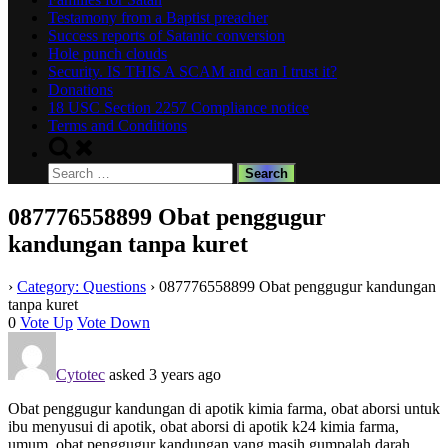
Testamony from a Baptist preacher
Success reports of Satanic conversion
Hole punch clouds
Security. IS THIS A SCAM and can I trust it?
Donations
18 USC Section 2257 Compliance notice
Terms and Conditions
Toggle
search
Search
form
for:
087776558899 Obat penggugur
kandungan tanpa kuret
›
Category: Questions
›
087776558899 Obat penggugur kandungan
tanpa kuret
0
Vote Up
Vote Down
Cytotec
asked 3 years ago
Obat penggugur kandungan di apotik kimia farma, obat aborsi untuk
ibu menyusui di apotik, obat aborsi di apotik k24 kimia farma,
umum, obat penggugur kandungan yang masih gumpalah darah