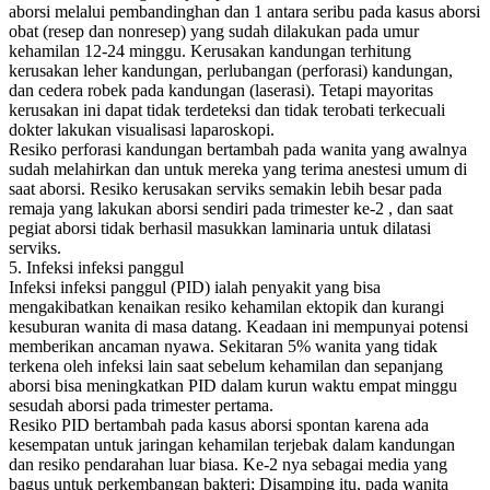
aborsi melalui pembandinghan dan 1 antara seribu pada kasus aborsi
obat (resep dan nonresep) yang sudah dilakukan pada umur
kehamilan 12-24 minggu. Kerusakan kandungan terhitung
kerusakan leher kandungan, perlubangan (perforasi) kandungan,
dan cedera robek pada kandungan (laserasi). Tetapi mayoritas
kerusakan ini dapat tidak terdeteksi dan tidak terobati terkecuali
dokter lakukan visualisasi laparoskopi.
Resiko perforasi kandungan bertambah pada wanita yang awalnya
sudah melahirkan dan untuk mereka yang terima anestesi umum di
saat aborsi. Resiko kerusakan serviks semakin lebih besar pada
remaja yang lakukan aborsi sendiri pada trimester ke-2 , dan saat
pegiat aborsi tidak berhasil masukkan laminaria untuk dilatasi
serviks.
5. Infeksi infeksi panggul
Infeksi infeksi panggul (PID) ialah penyakit yang bisa
mengakibatkan kenaikan resiko kehamilan ektopik dan kurangi
kesuburan wanita di masa datang. Keadaan ini mempunyai potensi
memberikan ancaman nyawa. Sekitaran 5% wanita yang tidak
terkena oleh infeksi lain saat sebelum kehamilan dan sepanjang
aborsi bisa meningkatkan PID dalam kurun waktu empat minggu
sesudah aborsi pada trimester pertama.
Resiko PID bertambah pada kasus aborsi spontan karena ada
kesempatan untuk jaringan kehamilan terjebak dalam kandungan
dan resiko pendarahan luar biasa. Ke-2 nya sebagai media yang
bagus untuk perkembangan bakteri; Disamping itu, pada wanita