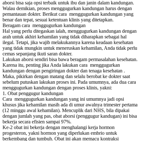
aborsi bisa saja opsi terbaik untuk ibu dan janin dalam kandungan.
Walau demikian, proses menggugurkan kandungan harus dengan
pemantauan dokter. Berikut cara menggugurkan kandungan yang
benar dan tepat, sesuai ketentuan klinis yang ditetapkan.
Beragam cara menggugurkan kandungan
Hal yang perlu ditegaskan ialah, menggugurkan kandungan dengan
arah untuk akhiri kehamilan yang tidak diharapkan sebagai hal
ilegal. Tetapi, jika wajib melakukannya karena keadaan kesehatan
yang tidak mungkin untuk meneruskan kehamilan, Anda tidak perlu
cemas sepanjang ikuti saran dokter.
Lakukan aborsi sendiri bisa bawa beragam permasalahan kesehatan.
Karena itu, penting jika Anda lakukan cara menggugurkan
kandungan dengan pengiringan dokter dan tenaga kesehatan .
Maka, pikirkan dengan matang dan selalu berobat ke dokter saat
sebelum putuskan lakukan proses ini. Pada umumnya, ada dua cara
menggugurkan kandungan dengan proses klinis, yakni:
1. Obat penggugur kandungan
Cara menggugurkan kandungan yang ini umumnya jadi opsi
khusus jika kehamilan masih ada di umur awalnya trimester pertama
(12 minggu awal kehamilan). Mencuplik dari NHS, bila dipakai
dengan jumlah yang pas, obat aborsi (penggugur kandugan) ini bisa
bekerja secara efisien sampai 97%.
Ke-2 obat ini bekerja dengan menghalangi kerja hormon
progesteron, yakni hormon yang diperlukan embrio untuk
berkembang dan tumbuh. Obat ini akan memacu kontraksi