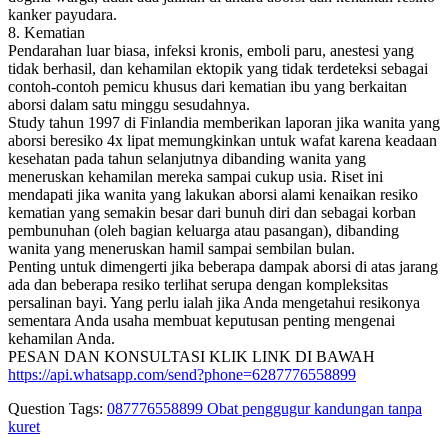
kanker payudara.
8. Kematian
Pendarahan luar biasa, infeksi kronis, emboli paru, anestesi yang
tidak berhasil, dan kehamilan ektopik yang tidak terdeteksi sebagai
contoh-contoh pemicu khusus dari kematian ibu yang berkaitan
aborsi dalam satu minggu sesudahnya.
Study tahun 1997 di Finlandia memberikan laporan jika wanita yang
aborsi beresiko 4x lipat memungkinkan untuk wafat karena keadaan
kesehatan pada tahun selanjutnya dibanding wanita yang
meneruskan kehamilan mereka sampai cukup usia. Riset ini
mendapati jika wanita yang lakukan aborsi alami kenaikan resiko
kematian yang semakin besar dari bunuh diri dan sebagai korban
pembunuhan (oleh bagian keluarga atau pasangan), dibanding
wanita yang meneruskan hamil sampai sembilan bulan.
Penting untuk dimengerti jika beberapa dampak aborsi di atas jarang
ada dan beberapa resiko terlihat serupa dengan kompleksitas
persalinan bayi. Yang perlu ialah jika Anda mengetahui resikonya
sementara Anda usaha membuat keputusan penting mengenai
kehamilan Anda.
PESAN DAN KONSULTASI KLIK LINK DI BAWAH
https://api.whatsapp.com/send?phone=6287776558899
Question Tags:
087776558899 Obat penggugur kandungan tanpa
kuret