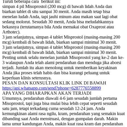
Turuti beberapa cara berikut ini:
simpan 4 pil Misoprostol (200 mcg) di bawah lidah Anda dan
biarkan tablet di situ sampai 30 menit. Anda masih tetap bisa
menelan ludah Anda, tapi jauhi minum atau makan saat lagi obat
sedang molorut. Sesudah 30 menit, Anda bisa meludahkannya
bekasnya (terutamanya bila Anda memakai obat Oxaprost atau
Arthotec).
3 jam selanjutnya, simpan 4 tablet Misprostol (masing-masing 200
mcg) kembali di bawah lidah, biarkan sampai minimal 30 menit.
3 jam selanjutnya, simpan 4 tablet Misprostol (masing-masing 200
mcg) kembali di bawah lidah, biarkan sampai minimal 30 menit.
Penting untuk selalu menelan jumlah Misoprostol yang ke-2 dan ke-
3 walaupun Anda telah alami pendarahan dan menduga jika aborsi
terjadi. Jumlah itu akan menolong untuk memberikan keyakinan
Anda jika proses telah habis dan bisa kurangi peluang untuk
keperluan klinis seterusnya.
PESAN DAN KONSULTASI KLIK LINK DI BAWAH
https://api.whatsapp.com/send?phone=6287776558899
APA YANG DIHARAPKAN AKAN TERJADI
Umumnya, pendarahan diawali 4-6 jam sesudah jumlah pertama
Misoprostol, tapi juga bisa mulai bisa lebih cepat seperti sesudah
satu jam, tetapi terkadang cuma sesudah 12-24 jam. Anda
kemungkinan alami rasa ngilu, kram, pendarahan yang semakin kuat
dibanding saat Anda menstruasi, dengan gumpalan darah. Makin
lama umur kandungan Anda, makin kuat rasa kram dan pendarahan