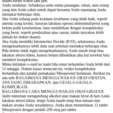
dalam kurun waktu satu jam.
Anda sendirian. Sebaiknya anda minta pasangan, rekan, atau orang
yang lain Anda yakin untuk dapat bersama Anda sepanjang Anda
memakai beberapa obat.
Jika Anda sedang pada keadaan kesehatan yang tidak baik, seperti
anemia yang kronis, barusan lakukan operasi abdominal/perut yang
belum pulih keseluruhan, baru melahirkan dengan kompleksitas
yang berat, seperti pendarahan atau caesar, minta tanyakan lebih
dahulu ke dokter (kami).
Jika Anda memiliki Intrauterine Devide (IUD), seharusnya Anda
mengeluarkannya lebih dulu saat sebelum memakai beberapa obat.
Bila dokter tidak ingin mengeluarkannya, Anda masih tetap bisa
lakukan aborsi klinis, karena belum dibuktikan jika hal tersebut bisa
memberi kompleksitas.
Minta kirimkan e-mail ke kami bila umur kehamilan Anda lebih dari
12 minggu. Dalam kasus semacam ini, resiko kompleksitas
bertambah dan jumlah pemakaian Misoprostol berlainan. Berikut ini,
ada info BAGAIMANA MENGGUNAKAN OBAT-OBATAN,
APA YANG DIHARAPKAN, dan GEJALA-GEJALA
KOMPLIKASI.
BAGAIMANA CARA MENGGUNAKAN OBAT-OBATAN
Jauhi minuman mengandung alkohol atau makan berat di hari Anda
lakukan aborsi klinis, tetapi Anda masih tetap bisa minum dan
makan sesuka Anda sesudahnya. Anda akan memerlukan 12 tablet
Misoprostol dengan jumlah 200 mcg per tablet.