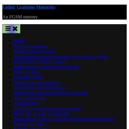
Skip
Father Grahams Ministries
to
An FGSM ministry
content
Home
Mentoring options
Patricks oberservations
A free ebook about this ministry and Father Graham
Editorials by Father Graham
Editorials no 2 from Father Graham
Build an Altar
Christian shame
Dreams you cant control.
Transgender Transformation,
uprising of Satan in this decade of 2020s
Spectacular event
Testamonials
True and honest Satanism Comapred
Hell is the reward for Satanists
Home decor. Father Grahams bedroom and home decor
Ebooks by Father
Families for Satan