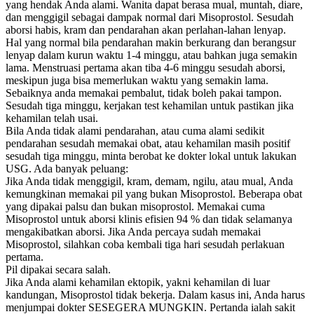
yang hendak Anda alami. Wanita dapat berasa mual, muntah, diare,
dan menggigil sebagai dampak normal dari Misoprostol. Sesudah
aborsi habis, kram dan pendarahan akan perlahan-lahan lenyap.
Hal yang normal bila pendarahan makin berkurang dan berangsur
lenyap dalam kurun waktu 1-4 minggu, atau bahkan juga semakin
lama. Menstruasi pertama akan tiba 4-6 minggu sesudah aborsi,
meskipun juga bisa memerlukan waktu yang semakin lama.
Sebaiknya anda memakai pembalut, tidak boleh pakai tampon.
Sesudah tiga minggu, kerjakan test kehamilan untuk pastikan jika
kehamilan telah usai.
Bila Anda tidak alami pendarahan, atau cuma alami sedikit
pendarahan sesudah memakai obat, atau kehamilan masih positif
sesudah tiga minggu, minta berobat ke dokter lokal untuk lakukan
USG. Ada banyak peluang:
Jika Anda tidak menggigil, kram, demam, ngilu, atau mual, Anda
kemungkinan memakai pil yang bukan Misoprostol. Beberapa obat
yang dipakai palsu dan bukan misoprostol. Memakai cuma
Misoprostol untuk aborsi klinis efisien 94 % dan tidak selamanya
mengakibatkan aborsi. Jika Anda percaya sudah memakai
Misoprostol, silahkan coba kembali tiga hari sesudah perlakuan
pertama.
Pil dipakai secara salah.
Jika Anda alami kehamilan ektopik, yakni kehamilan di luar
kandungan, Misoprostol tidak bekerja. Dalam kasus ini, Anda harus
menjumpai dokter SESEGERA MUNGKIN. Pertanda ialah sakit