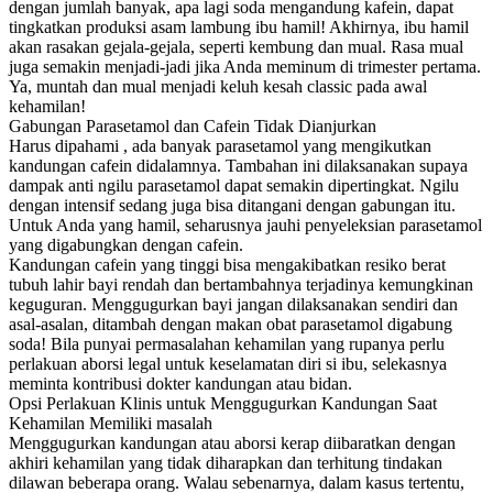
dengan jumlah banyak, apa lagi soda mengandung kafein, dapat
tingkatkan produksi asam lambung ibu hamil! Akhirnya, ibu hamil
akan rasakan gejala-gejala, seperti kembung dan mual. Rasa mual
juga semakin menjadi-jadi jika Anda meminum di trimester pertama.
Ya, muntah dan mual menjadi keluh kesah classic pada awal
kehamilan!
Gabungan Parasetamol dan Cafein Tidak Dianjurkan
Harus dipahami , ada banyak parasetamol yang mengikutkan
kandungan cafein didalamnya. Tambahan ini dilaksanakan supaya
dampak anti ngilu parasetamol dapat semakin dipertingkat. Ngilu
dengan intensif sedang juga bisa ditangani dengan gabungan itu.
Untuk Anda yang hamil, seharusnya jauhi penyeleksian parasetamol
yang digabungkan dengan cafein.
Kandungan cafein yang tinggi bisa mengakibatkan resiko berat
tubuh lahir bayi rendah dan bertambahnya terjadinya kemungkinan
keguguran. Menggugurkan bayi jangan dilaksanakan sendiri dan
asal-asalan, ditambah dengan makan obat parasetamol digabung
soda! Bila punyai permasalahan kehamilan yang rupanya perlu
perlakuan aborsi legal untuk keselamatan diri si ibu, selekasnya
meminta kontribusi dokter kandungan atau bidan.
Opsi Perlakuan Klinis untuk Menggugurkan Kandungan Saat
Kehamilan Memiliki masalah
Menggugurkan kandungan atau aborsi kerap diibaratkan dengan
akhiri kehamilan yang tidak diharapkan dan terhitung tindakan
dilawan beberapa orang. Walau sebenarnya, dalam kasus tertentu,