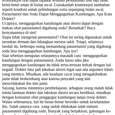
Kontrasepsi oral dapat dipakai sesudah pendarahan usai tapi tidak
betul-betul aman di bulan awal. Gunakanlah kontrasepsi tambahan
seperti kondom untuk pelindungan extra sepanjang bulan awal.
Parasetamol dan Soda Dapat Menggugurkan Kandungan, Apa Kata
Dokter?
Ucapnya, menggugurkan kandungan atau aborsi dapat dengan
makan obat parasetamol digabung soda? Benarkah? Baca
kenyataannya di sini!
Siapa tidak mengenal parasetamol? Obat ini sering digunakan untuk
turunkan demam dan hilangkan merasa sakit. Tetapi, selainnya
faedah itu, beberapa orang memandang parasetamol yang digabung
soda bisa menggugurkan kandungan. Apa iya?
Saat sebelum mengulas selanjutnya masalah cara menggugurkan
kandungan dengan parasetamol, Anda harus tahu jika
menggugurkan kandungan itu tidak terus-terusan terkait dengan hal
negatif. Dokter bisa jadi lakukan aborsi legal saat ada argumen klinis
yang memicu. Misalkan, ada keadaan cacat yang mengakibatkan
janin tidak berkembang atau karena penyakit yang lain
mencelakakan ibu dan janin.
Sayang, karena minimnya pembelajaran, sebagian orang malah tidak
minta bantuan dokter dan lakukan aborsi secara berdikari, misalkan
dengan konsumsi obat penggugur kandungan tanpa resep dokter.
Walau sebenarnya, hal itu benar-benar beresiko untuk keselamatan
ibu. Salah satunya cara yang sudah dilakukan ialah minum
parasetamol digabung soda. Banyak yang berpikiran, gabungan ke-