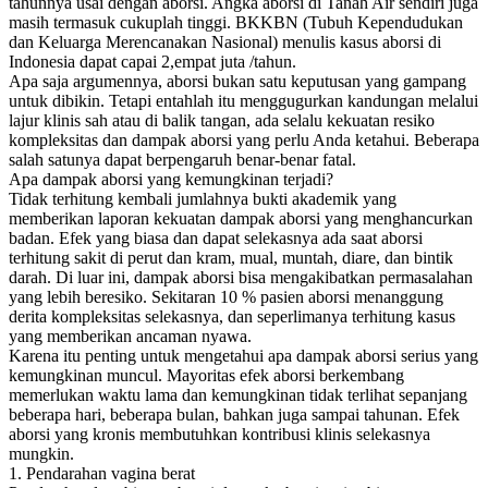
tahunnya usai dengan aborsi. Angka aborsi di Tanah Air sendiri juga
masih termasuk cukuplah tinggi. BKKBN (Tubuh Kependudukan
dan Keluarga Merencanakan Nasional) menulis kasus aborsi di
Indonesia dapat capai 2,empat juta /tahun.
Apa saja argumennya, aborsi bukan satu keputusan yang gampang
untuk dibikin. Tetapi entahlah itu menggugurkan kandungan melalui
lajur klinis sah atau di balik tangan, ada selalu kekuatan resiko
kompleksitas dan dampak aborsi yang perlu Anda ketahui. Beberapa
salah satunya dapat berpengaruh benar-benar fatal.
Apa dampak aborsi yang kemungkinan terjadi?
Tidak terhitung kembali jumlahnya bukti akademik yang
memberikan laporan kekuatan dampak aborsi yang menghancurkan
badan. Efek yang biasa dan dapat selekasnya ada saat aborsi
terhitung sakit di perut dan kram, mual, muntah, diare, dan bintik
darah. Di luar ini, dampak aborsi bisa mengakibatkan permasalahan
yang lebih beresiko. Sekitaran 10 % pasien aborsi menanggung
derita kompleksitas selekasnya, dan seperlimanya terhitung kasus
yang memberikan ancaman nyawa.
Karena itu penting untuk mengetahui apa dampak aborsi serius yang
kemungkinan muncul. Mayoritas efek aborsi berkembang
memerlukan waktu lama dan kemungkinan tidak terlihat sepanjang
beberapa hari, beberapa bulan, bahkan juga sampai tahunan. Efek
aborsi yang kronis membutuhkan kontribusi klinis selekasnya
mungkin.
1. Pendarahan vagina berat