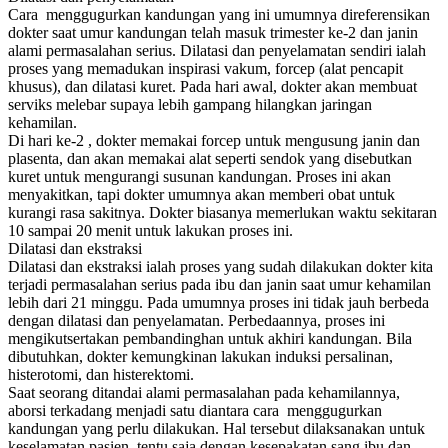
Cara menggugurkan kandungan yang ini umumnya direferensikan
dokter saat umur kandungan telah masuk trimester ke-2 dan janin
alami permasalahan serius. Dilatasi dan penyelamatan sendiri ialah
proses yang memadukan inspirasi vakum, forcep (alat pencapit
khusus), dan dilatasi kuret. Pada hari awal, dokter akan membuat
serviks melebar supaya lebih gampang hilangkan jaringan
kehamilan.
Di hari ke-2 , dokter memakai forcep untuk mengusung janin dan
plasenta, dan akan memakai alat seperti sendok yang disebutkan
kuret untuk mengurangi susunan kandungan. Proses ini akan
menyakitkan, tapi dokter umumnya akan memberi obat untuk
kurangi rasa sakitnya. Dokter biasanya memerlukan waktu sekitaran
10 sampai 20 menit untuk lakukan proses ini.
Dilatasi dan ekstraksi
Dilatasi dan ekstraksi ialah proses yang sudah dilakukan dokter kita
terjadi permasalahan serius pada ibu dan janin saat umur kehamilan
lebih dari 21 minggu. Pada umumnya proses ini tidak jauh berbeda
dengan dilatasi dan penyelamatan. Perbedaannya, proses ini
mengikutsertakan pembandinghan untuk akhiri kandungan. Bila
dibutuhkan, dokter kemungkinan lakukan induksi persalinan,
histerotomi, dan histerektomi.
Saat seorang ditandai alami permasalahan pada kehamilannya,
aborsi terkadang menjadi satu diantara cara menggugurkan
kandungan yang perlu dilakukan. Hal tersebut dilaksanakan untuk
keselamatan pasien, tentu saja dengan kesepakatan sang ibu dan