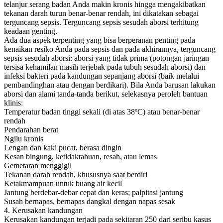
telanjur serang badan Anda makin kronis hingga mengakibatkan
tekanan darah turun benar-benar rendah, ini dikatakan sebagai
terguncang sepsis. Terguncang sepsis sesudah aborsi terhitung
keadaan genting.
Ada dua aspek terpenting yang bisa berperanan penting pada
kenaikan resiko Anda pada sepsis dan pada akhirannya, terguncang
sepsis sesudah aborsi: aborsi yang tidak prima (potongan jaringan
tersisa kehamilan masih terjebak pada tubuh sesudah aborsi) dan
infeksi bakteri pada kandungan sepanjang aborsi (baik melalui
pembandinghan atau dengan berdikari). Bila Anda barusan lakukan
aborsi dan alami tanda-tanda berikut, selekasnya peroleh bantuan
klinis:
Temperatur badan tinggi sekali (di atas 38ºC) atau benar-benar
rendah
Pendarahan berat
Ngilu kronis
Lengan dan kaki pucat, berasa dingin
Kesan bingung, ketidaktahuan, resah, atau lemas
Gemetaran menggigil
Tekanan darah rendah, khususnya saat berdiri
Ketakmampuan untuk buang air kecil
Jantung berdebar-debar cepat dan keras; palpitasi jantung
Susah bernapas, bernapas dangkal dengan napas sesak
4. Kerusakan kandungan
Kerusakan kandungan terjadi pada sekitaran 250 dari seribu kasus