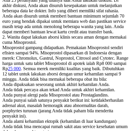
Ada 25 pertanyaan yang ditanya saat Anda lakukan diskusi. Di
akhir diskusi, Anda akan disuruh kesepakatan untuk melanjutkan
beberapa data ke dokter. Info yang diberi memiliki sifat rahasia.
Anda akan disuruh untuk memberi bantuan minimum sejumlah 70
euro yang hendak dipakai untuk memiara web dan pastikan service
masih tetap ada untuk menolong beberapa wanita yang lain. Anda
dapat memberi bantuan lewat kartu credit atau transfer bank.
2. Wanita dapat lakukan aborsi klinis secara aman dengan memakai
cuma Misoprostol.
Misoprostol gampang didapatkan. Pemakaian Misoprostol sendiri
efisien sampai 94%. Misoprostol dipasarkan di Indonesia dengan
merek: Chromolux, Gastrul, Noprostol, Citrosol and Cytotec. Range
harga untuk satu tablet Misoprostol di apotek ialah Rp8 000 sampai
Rp
25 000
. Semua merek memiliki kualitas yang baik. Dibutuhkan
12 tablet untuk lakukan aborsi dengan umur kehamilan sampai 9
minggu. Anda tidak bisa memakai beberapa obat itu bila:
Anda dipaksakan seseorang untuk akhiri kehamilan Anda.
Anda tidak percaya akan tekad Anda untuk akhiri kehamilan.
Anda punyai alergi pada Misoprostol atau Prostaglandins.
Anda punyai salah satunya penyakit berikut ini: ketidakberhasilan
adrenal akut, masalah hemoragik atau abnormalitas darah,
porphyries turunan (jarang Anda tidak paham bila menderita
penyakit ini).
Anda alami kehamilan ektopik (kehamilan di luar kandungan)
Anda tidak bisa mencapai rumah sakit atau service kesehatan umum