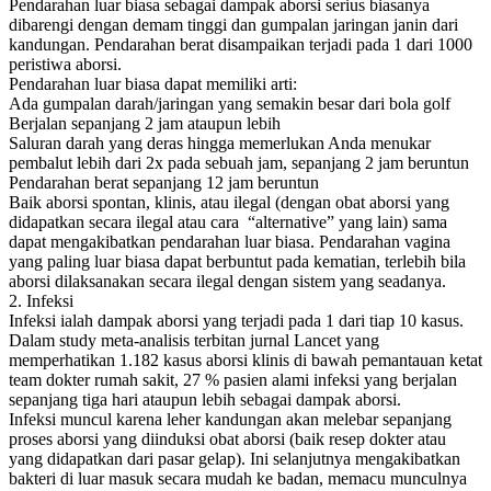
Pendarahan luar biasa sebagai dampak aborsi serius biasanya
dibarengi dengan demam tinggi dan gumpalan jaringan janin dari
kandungan. Pendarahan berat disampaikan terjadi pada 1 dari 1000
peristiwa aborsi.
Pendarahan luar biasa dapat memiliki arti:
Ada gumpalan darah/jaringan yang semakin besar dari bola golf
Berjalan sepanjang 2 jam ataupun lebih
Saluran darah yang deras hingga memerlukan Anda menukar
pembalut lebih dari 2x pada sebuah jam, sepanjang 2 jam beruntun
Pendarahan berat sepanjang 12 jam beruntun
Baik aborsi spontan, klinis, atau ilegal (dengan obat aborsi yang
didapatkan secara ilegal atau cara “alternative” yang lain) sama
dapat mengakibatkan pendarahan luar biasa. Pendarahan vagina
yang paling luar biasa dapat berbuntut pada kematian, terlebih bila
aborsi dilaksanakan secara ilegal dengan sistem yang seadanya.
2. Infeksi
Infeksi ialah dampak aborsi yang terjadi pada 1 dari tiap 10 kasus.
Dalam study meta-analisis terbitan jurnal Lancet yang
memperhatikan 1.182 kasus aborsi klinis di bawah pemantauan ketat
team dokter rumah sakit, 27 % pasien alami infeksi yang berjalan
sepanjang tiga hari ataupun lebih sebagai dampak aborsi.
Infeksi muncul karena leher kandungan akan melebar sepanjang
proses aborsi yang diinduksi obat aborsi (baik resep dokter atau
yang didapatkan dari pasar gelap). Ini selanjutnya mengakibatkan
bakteri di luar masuk secara mudah ke badan, memacu munculnya