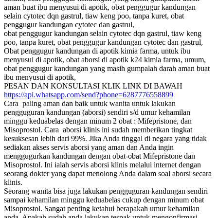
aman buat ibu menyusui di apotik, obat penggugur kandungan
selain cytotec dqn gastrul, tiaw keng poo, tanpa kuret, obat
penggugur kandungan cytotec dan gastrul,
obat penggugur kandungan selain cytotec dqn gastrul, tiaw keng
poo, tanpa kuret, obat penggugur kandungan cytotec dan gastrul,
Obat penggugur kandungan di apotik kimia farma, untuk ibu
menyusui di apotik, obat aborsi di apotik k24 kimia farma, umum,
obat penggugur kandungan yang masih gumpalah darah aman buat
ibu menyusui di apotik,
PESAN DAN KONSULTASI KLIK LINK DI BAWAH
https://api.whatsapp.com/send?phone=6287776558899
Cara paling aman dan baik untuk wanita untuk lakukan
pengguguran kandungan (aborsi) sendiri s/d umur kehamilan
minggu keduabelas dengan minum 2 obat : Mifepristone, dan
Misoprostol. Cara aborsi klinis ini sudah memberikan tingkat
kesuksesan lebih dari 99%. Jika Anda tinggal di negara yang tidak
sediakan akses servis aborsi yang aman dan Anda ingin
menggugurkan kandungan dengan obat-obat Mifepristone dan
Misoprostol. Ini ialah servis aborsi klinis melalui internet dengan
seorang dokter yang dapat menolong Anda dalam soal aborsi secara
klinis.
Seorang wanita bisa juga lakukan pengguguran kandungan sendiri
sampai kehamilan minggu keduabelas cukup dengan minum obat
Misoprostol. Sangat penting ketahui berapakah umur kehamilan
anda. Apakah sudah anda lakukan tespak untuk mengonfirmasi