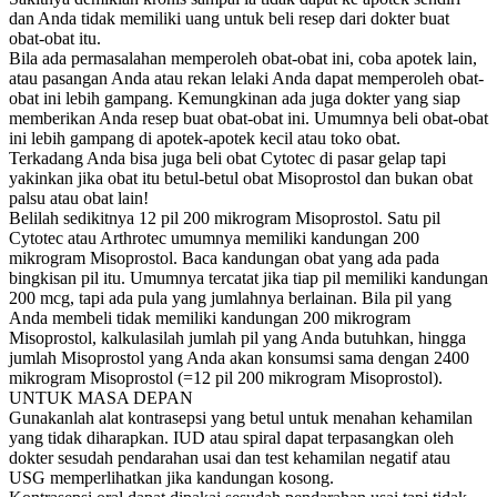
dan Anda tidak memiliki uang untuk beli resep dari dokter buat
obat-obat itu.
Bila ada permasalahan memperoleh obat-obat ini, coba apotek lain,
atau pasangan Anda atau rekan lelaki Anda dapat memperoleh obat-
obat ini lebih gampang. Kemungkinan ada juga dokter yang siap
memberikan Anda resep buat obat-obat ini. Umumnya beli obat-obat
ini lebih gampang di apotek-apotek kecil atau toko obat.
Terkadang Anda bisa juga beli obat Cytotec di pasar gelap tapi
yakinkan jika obat itu betul-betul obat Misoprostol dan bukan obat
palsu atau obat lain!
Belilah sedikitnya 12 pil 200 mikrogram Misoprostol. Satu pil
Cytotec atau Arthrotec umumnya memiliki kandungan 200
mikrogram Misoprostol. Baca kandungan obat yang ada pada
bingkisan pil itu. Umumnya tercatat jika tiap pil memiliki kandungan
200 mcg, tapi ada pula yang jumlahnya berlainan. Bila pil yang
Anda membeli tidak memiliki kandungan 200 mikrogram
Misoprostol, kalkulasilah jumlah pil yang Anda butuhkan, hingga
jumlah Misoprostol yang Anda akan konsumsi sama dengan 2400
mikrogram Misoprostol (=12 pil 200 mikrogram Misoprostol).
UNTUK MASA DEPAN
Gunakanlah alat kontrasepsi yang betul untuk menahan kehamilan
yang tidak diharapkan. IUD atau spiral dapat terpasangkan oleh
dokter sesudah pendarahan usai dan test kehamilan negatif atau
USG memperlihatkan jika kandungan kosong.