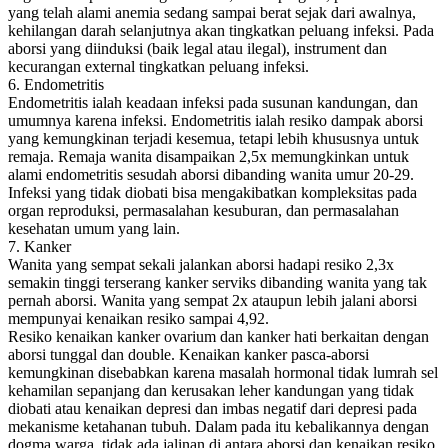
yang telah alami anemia sedang sampai berat sejak dari awalnya,
kehilangan darah selanjutnya akan tingkatkan peluang infeksi. Pada
aborsi yang diinduksi (baik legal atau ilegal), instrument dan
kecurangan external tingkatkan peluang infeksi.
6. Endometritis
Endometritis ialah keadaan infeksi pada susunan kandungan, dan
umumnya karena infeksi. Endometritis ialah resiko dampak aborsi
yang kemungkinan terjadi kesemua, tetapi lebih khususnya untuk
remaja. Remaja wanita disampaikan 2,5x memungkinkan untuk
alami endometritis sesudah aborsi dibanding wanita umur 20-29.
Infeksi yang tidak diobati bisa mengakibatkan kompleksitas pada
organ reproduksi, permasalahan kesuburan, dan permasalahan
kesehatan umum yang lain.
7. Kanker
Wanita yang sempat sekali jalankan aborsi hadapi resiko 2,3x
semakin tinggi terserang kanker serviks dibanding wanita yang tak
pernah aborsi. Wanita yang sempat 2x ataupun lebih jalani aborsi
mempunyai kenaikan resiko sampai 4,92.
Resiko kenaikan kanker ovarium dan kanker hati berkaitan dengan
aborsi tunggal dan double. Kenaikan kanker pasca-aborsi
kemungkinan disebabkan karena masalah hormonal tidak lumrah sel
kehamilan sepanjang dan kerusakan leher kandungan yang tidak
diobati atau kenaikan depresi dan imbas negatif dari depresi pada
mekanisme ketahanan tubuh. Dalam pada itu kebalikannya dengan
dogma warga, tidak ada jalinan di antara aborsi dan kenaikan resiko