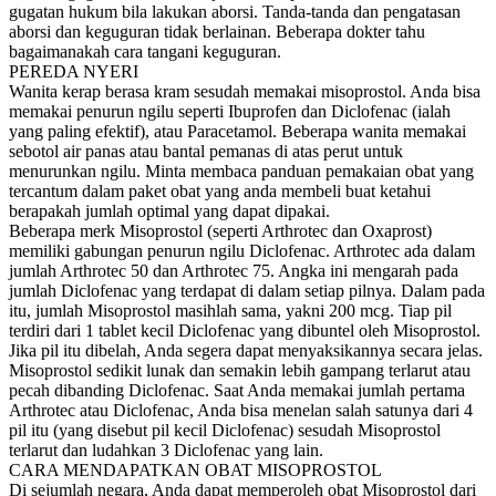
gugatan hukum bila lakukan aborsi. Tanda-tanda dan pengatasan
aborsi dan keguguran tidak berlainan. Beberapa dokter tahu
bagaimanakah cara tangani keguguran.
PEREDA NYERI
Wanita kerap berasa kram sesudah memakai misoprostol. Anda bisa
memakai penurun ngilu seperti Ibuprofen dan Diclofenac (ialah
yang paling efektif), atau Paracetamol. Beberapa wanita memakai
sebotol air panas atau bantal pemanas di atas perut untuk
menurunkan ngilu. Minta membaca panduan pemakaian obat yang
tercantum dalam paket obat yang anda membeli buat ketahui
berapakah jumlah optimal yang dapat dipakai.
Beberapa merk Misoprostol (seperti Arthrotec dan Oxaprost)
memiliki gabungan penurun ngilu Diclofenac. Arthrotec ada dalam
jumlah Arthrotec 50 dan Arthrotec 75. Angka ini mengarah pada
jumlah Diclofenac yang terdapat di dalam setiap pilnya. Dalam pada
itu, jumlah Misoprostol masihlah sama, yakni 200 mcg. Tiap pil
terdiri dari 1 tablet kecil Diclofenac yang dibuntel oleh Misoprostol.
Jika pil itu dibelah, Anda segera dapat menyaksikannya secara jelas.
Misoprostol sedikit lunak dan semakin lebih gampang terlarut atau
pecah dibanding Diclofenac. Saat Anda memakai jumlah pertama
Arthrotec atau Diclofenac, Anda bisa menelan salah satunya dari 4
pil itu (yang disebut pil kecil Diclofenac) sesudah Misoprostol
terlarut dan ludahkan 3 Diclofenac yang lain.
CARA MENDAPATKAN OBAT MISOPROSTOL
Di sejumlah negara, Anda dapat memperoleh obat Misoprostol dari