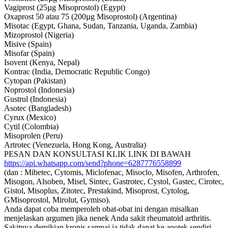
Vagiprost (25µg Misoprostol) (Egypt)
Oxaprost 50 atau 75 (200µg Misoprostol) (Argentina)
Misotac (Egypt, Ghana, Sudan, Tanzania, Uganda, Zambia)
Mizoprostol (Nigeria)
Misive (Spain)
Misofar (Spain)
Isovent (Kenya, Nepal)
Kontrac (India, Democratic Republic Congo)
Cytopan (Pakistan)
Noprostol (Indonesia)
Gustrul (Indonesia)
Asotec (Bangladesh)
Cyrux (Mexico)
Cytil (Colombia)
Misoprolen (Peru)
Artrotec (Venezuela, Hong Kong, Australia)
PESAN DAN KONSULTASI KLIK LINK DI BAWAH
https://api.whatsapp.com/send?phone=6287776558899
(dan : Mibetec, Cytomis, Miclofenac, Misoclo, Misofen, Arthrofen,
Misogon, Alsoben, Misel, Sintec, Gastrotec, Cystol, Gastec, Cirotec,
Gistol, Misoplus, Zitotec, Prestakind, Misoprost, Cytolog,
GMisoprostol, Mirolut, Gymiso).
Anda dapat coba memperoleh obat-obat ini dengan misalkan
menjelaskan argumen jika nenek Anda sakit rheumatoid arthritis.
Sakitnya demikian kronis sampai ia tidak dapat ke apotek sendiri