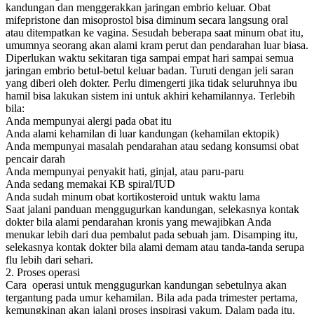
kandungan dan menggerakkan jaringan embrio keluar. Obat
mifepristone dan misoprostol bisa diminum secara langsung oral
atau ditempatkan ke vagina. Sesudah beberapa saat minum obat itu,
umumnya seorang akan alami kram perut dan pendarahan luar biasa.
Diperlukan waktu sekitaran tiga sampai empat hari sampai semua
jaringan embrio betul-betul keluar badan. Turuti dengan jeli saran
yang diberi oleh dokter. Perlu dimengerti jika tidak seluruhnya ibu
hamil bisa lakukan sistem ini untuk akhiri kehamilannya. Terlebih
bila:
Anda mempunyai alergi pada obat itu
Anda alami kehamilan di luar kandungan (kehamilan ektopik)
Anda mempunyai masalah pendarahan atau sedang konsumsi obat
pencair darah
Anda mempunyai penyakit hati, ginjal, atau paru-paru
Anda sedang memakai KB spiral/IUD
Anda sudah minum obat kortikosteroid untuk waktu lama
Saat jalani panduan menggugurkan kandungan, selekasnya kontak
dokter bila alami pendarahan kronis yang mewajibkan Anda
menukar lebih dari dua pembalut pada sebuah jam. Disamping itu,
selekasnya kontak dokter bila alami demam atau tanda-tanda serupa
flu lebih dari sehari.
2. Proses operasi
Cara operasi untuk menggugurkan kandungan sebetulnya akan
tergantung pada umur kehamilan. Bila ada pada trimester pertama,
kemungkinan akan jalani proses inspirasi vakum. Dalam pada itu,