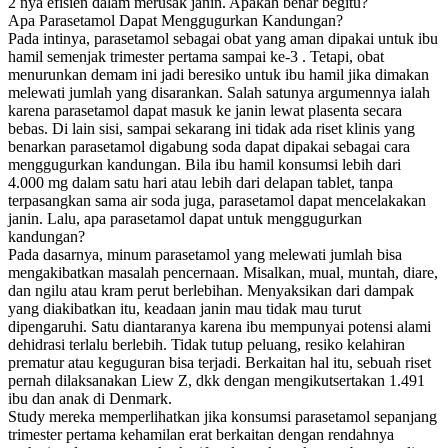
2 nya efisien dalam merusak janin. Apakah benar begitu?
Apa Parasetamol Dapat Menggugurkan Kandungan?
Pada intinya, parasetamol sebagai obat yang aman dipakai untuk ibu
hamil semenjak trimester pertama sampai ke-3 . Tetapi, obat
menurunkan demam ini jadi beresiko untuk ibu hamil jika dimakan
melewati jumlah yang disarankan. Salah satunya argumennya ialah
karena parasetamol dapat masuk ke janin lewat plasenta secara
bebas. Di lain sisi, sampai sekarang ini tidak ada riset klinis yang
benarkan parasetamol digabung soda dapat dipakai sebagai cara
menggugurkan kandungan. Bila ibu hamil konsumsi lebih dari
4.000 mg dalam satu hari atau lebih dari delapan tablet, tanpa
terpasangkan sama air soda juga, parasetamol dapat mencelakakan
janin. Lalu, apa parasetamol dapat untuk menggugurkan
kandungan?
Pada dasarnya, minum parasetamol yang melewati jumlah bisa
mengakibatkan masalah pencernaan. Misalkan, mual, muntah, diare,
dan ngilu atau kram perut berlebihan. Menyaksikan dari dampak
yang diakibatkan itu, keadaan janin mau tidak mau turut
dipengaruhi. Satu diantaranya karena ibu mempunyai potensi alami
dehidrasi terlalu berlebih. Tidak tutup peluang, resiko kelahiran
prematur atau keguguran bisa terjadi. Berkaitan hal itu, sebuah riset
pernah dilaksanakan Liew Z, dkk dengan mengikutsertakan 1.491
ibu dan anak di Denmark.
Study mereka memperlihatkan jika konsumsi parasetamol sepanjang
trimester pertama kehamilan erat berkaitan dengan rendahnya