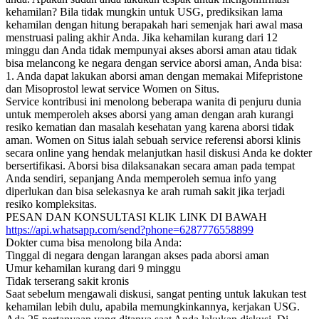
kehamilan? Bila tidak mungkin untuk USG, prediksikan lama
kehamilan dengan hitung berapakah hari semenjak hari awal masa
menstruasi paling akhir Anda. Jika kehamilan kurang dari 12
minggu dan Anda tidak mempunyai akses aborsi aman atau tidak
bisa melancong ke negara dengan service aborsi aman, Anda bisa:
1. Anda dapat lakukan aborsi aman dengan memakai Mifepristone
dan Misoprostol lewat service Women on Situs.
Service kontribusi ini menolong beberapa wanita di penjuru dunia
untuk memperoleh akses aborsi yang aman dengan arah kurangi
resiko kematian dan masalah kesehatan yang karena aborsi tidak
aman. Women on Situs ialah sebuah service referensi aborsi klinis
secara online yang hendak melanjutkan hasil diskusi Anda ke dokter
bersertifikasi. Aborsi bisa dilaksanakan secara aman pada tempat
Anda sendiri, sepanjang Anda memperoleh semua info yang
diperlukan dan bisa selekasnya ke arah rumah sakit jika terjadi
resiko kompleksitas.
PESAN DAN KONSULTASI KLIK LINK DI BAWAH
https://api.whatsapp.com/send?phone=6287776558899
Dokter cuma bisa menolong bila Anda:
Tinggal di negara dengan larangan akses pada aborsi aman
Umur kehamilan kurang dari 9 minggu
Tidak terserang sakit kronis
Saat sebelum mengawali diskusi, sangat penting untuk lakukan test
kehamilan lebih dulu, apabila memungkinkannya, kerjakan USG.