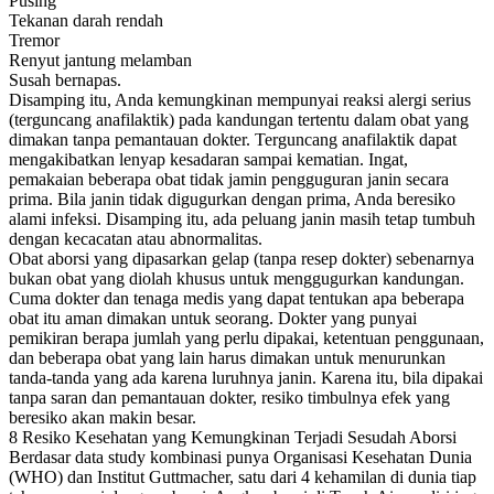
Pusing
Tekanan darah rendah
Tremor
Renyut jantung melamban
Susah bernapas.
Disamping itu, Anda kemungkinan mempunyai reaksi alergi serius
(terguncang anafilaktik) pada kandungan tertentu dalam obat yang
dimakan tanpa pemantauan dokter. Terguncang anafilaktik dapat
mengakibatkan lenyap kesadaran sampai kematian. Ingat,
pemakaian beberapa obat tidak jamin pengguguran janin secara
prima. Bila janin tidak digugurkan dengan prima, Anda beresiko
alami infeksi. Disamping itu, ada peluang janin masih tetap tumbuh
dengan kecacatan atau abnormalitas.
Obat aborsi yang dipasarkan gelap (tanpa resep dokter) sebenarnya
bukan obat yang diolah khusus untuk menggugurkan kandungan.
Cuma dokter dan tenaga medis yang dapat tentukan apa beberapa
obat itu aman dimakan untuk seorang. Dokter yang punyai
pemikiran berapa jumlah yang perlu dipakai, ketentuan penggunaan,
dan beberapa obat yang lain harus dimakan untuk menurunkan
tanda-tanda yang ada karena luruhnya janin. Karena itu, bila dipakai
tanpa saran dan pemantauan dokter, resiko timbulnya efek yang
beresiko akan makin besar.
8 Resiko Kesehatan yang Kemungkinan Terjadi Sesudah Aborsi
Berdasar data study kombinasi punya Organisasi Kesehatan Dunia
(WHO) dan Institut Guttmacher, satu dari 4 kehamilan di dunia tiap