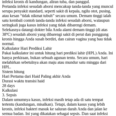
infeksi kronis di kandungan, aliran tuba, dan panggul.
Pertanda infeksi sesudah aborsi mencakup tanda-tanda yang muncul
serupa penyakit standard, seperti sakit di kepala, ngilu otot, pusing,
atau kesan “tidak nikmat tubuh” secara umum. Demam tinggi ialah
satu kembali contoh tanda-tanda infeksi sesudah aborsi, walaupun
seringkali juga kasus infeksi yang tidak dibarengi demam.
Selekasnya datangi dokter bila Anda alami demam tinggi (di atas
38ºC) sesudah aborsi yang dibarengi sakit di perut dan punggung
kronis hingga Anda susah berdiri, dan cairan vagina yang bau tidak
normal.
Kalkulator Hari Prediksi Lahir
Pakai kalkulator ini untuk hitung hari prediksi lahir (HPL) Anda. Ini
hanya perkiraan, bukan sebuah agunan tentu. Secara umum, hari
melahirkan sebetulnya akan maju atau mundur satu minggu dari
HPL.
Sistem hitung
Hari Pertama dari Haid Paling akhir Anda
Durasi waktu transisi haid
28 days
Kalkulasi
3. Sepsis
Dalam umumnya kasus, infeksi masih tetap ada di satu tempat
tertentu (kandungan, misalkan). Tetapi, dalam kasus yang lebih
kronis, infeksi bakteri masuk ke saluran darah Anda dan jalan ke
semua badan. Ini yang dikatakan sebagai sepsis. Dan saat infeksi