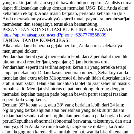
yang makin jadi di satu segi di bawah abdomen/perut. Analisis cuma
dapat dilaksanakan cukup dengan memakai USG. Bila Anda alami
kehamilan ektopik Anda masih berjalan, pertanda kehamilan (bila
Anda merasakannya awalnya) seperti mual, payudara membesar/jadi
membesar, dan sebagainya terus akan bersambung.
PESAN DAN KONSULTASI KLIK LINK DI BAWAH
https://api.whatsapp.com/send?phone=6287776558899
TANDA -TANDA KOMPLIKASI
Bila anda alami beberapa gejala berikut, Anda harus selekasnya
menjumpai dokter:
Pendarahan berat (yang memendam lebih dari 2 pembalut memiliki
ukuran maxi reguler /jam, sepanjang 2 jam berturut- urut.
Pendarahan seperti ini terlihat seperti keran air yang terbuka tetapi
tanpa penekanan). Dalam kasus pendarahan berat, Sebaiknya anda
menelan dua extra tablet Misoprostol di bawah lidah diperjalanan ke
arah rumah sakit. Telan atau ludahkan tablet itu saat sebelum masuk
rumah sakit. Memijat sisi uterus dapat menolong: dorong dengan
memakai kepalan tangan pada bagian bawah perut sampai rasakan
seperti bola yang keras;
Demam 39º kapan saja, atau 38º yang berjalan lebih dari 24 jam;
Ngilu yang berkelanjutan atau berlebihan yang tidak surut dalam
sekian hari sesudah aborsi, ngilu atau penekanan pada bagian bawah
perut;Keputihan abnormal (abnormal berwarna, teksturnya, dan atau
baunya). Bila Anda ke rumah sakit, ucapkan ke dokter jika Anda
alami keguguran karena di sejumlah tempat, wanita bisa dikenakan