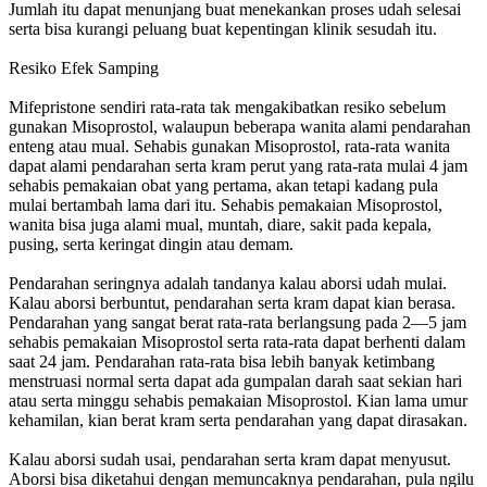
Jumlah itu dapat menunjang buat menekankan proses udah selesai
serta bisa kurangi peluang buat kepentingan klinik sesudah itu.
Resiko Efek Samping
Mifepristone sendiri rata-rata tak mengakibatkan resiko sebelum
gunakan Misoprostol, walaupun beberapa wanita alami pendarahan
enteng atau mual. Sehabis gunakan Misoprostol, rata-rata wanita
dapat alami pendarahan serta kram perut yang rata-rata mulai 4 jam
sehabis pemakaian obat yang pertama, akan tetapi kadang pula
mulai bertambah lama dari itu. Sehabis pemakaian Misoprostol,
wanita bisa juga alami mual, muntah, diare, sakit pada kepala,
pusing, serta keringat dingin atau demam.
Pendarahan seringnya adalah tandanya kalau aborsi udah mulai.
Kalau aborsi berbuntut, pendarahan serta kram dapat kian berasa.
Pendarahan yang sangat berat rata-rata berlangsung pada 2—5 jam
sehabis pemakaian Misoprostol serta rata-rata dapat berhenti dalam
saat 24 jam. Pendarahan rata-rata bisa lebih banyak ketimbang
menstruasi normal serta dapat ada gumpalan darah saat sekian hari
atau serta minggu sehabis pemakaian Misoprostol. Kian lama umur
kehamilan, kian berat kram serta pendarahan yang dapat dirasakan.
Kalau aborsi sudah usai, pendarahan serta kram dapat menyusut.
Aborsi bisa diketahui dengan memuncaknya pendarahan, pula ngilu