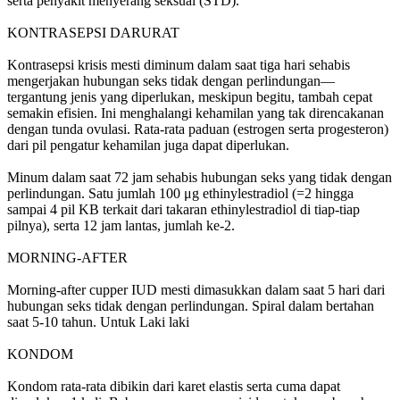
serta penyakit menyerang seksual (STD).
KONTRASEPSI DARURAT
Kontrasepsi krisis mesti diminum dalam saat tiga hari sehabis
mengerjakan hubungan seks tidak dengan perlindungan—
tergantung jenis yang diperlukan, meskipun begitu, tambah cepat
semakin efisien. Ini menghalangi kehamilan yang tak direncakanan
dengan tunda ovulasi. Rata-rata paduan (estrogen serta progesteron)
dari pil pengatur kehamilan juga dapat diperlukan.
Minum dalam saat 72 jam sehabis hubungan seks yang tidak dengan
perlindungan. Satu jumlah 100 μg ethinylestradiol (=2 hingga
sampai 4 pil KB terkait dari takaran ethinylestradiol di tiap-tiap
pilnya), serta 12 jam lantas, jumlah ke-2.
MORNING-AFTER
Morning-after cupper IUD mesti dimasukkan dalam saat 5 hari dari
hubungan seks tidak dengan perlindungan. Spiral dalam bertahan
saat 5-10 tahun. Untuk Laki laki
KONDOM
Kondom rata-rata dibikin dari karet elastis serta cuma dapat