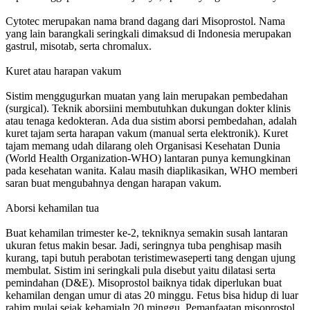
Cytotec merupakan nama brand dagang dari Misoprostol. Nama
yang lain barangkali seringkali dimaksud di Indonesia merupakan
gastrul, misotab, serta chromalux.
Kuret atau harapan vakum
Sistim menggugurkan muatan yang lain merupakan pembedahan
(surgical). Teknik aborsiini membutuhkan dukungan dokter klinis
atau tenaga kedokteran. Ada dua sistim aborsi pembedahan, adalah
kuret tajam serta harapan vakum (manual serta elektronik). Kuret
tajam memang udah dilarang oleh Organisasi Kesehatan Dunia
(World Health Organization-WHO) lantaran punya kemungkinan
pada kesehatan wanita. Kalau masih diaplikasikan, WHO memberi
saran buat mengubahnya dengan harapan vakum.
Aborsi kehamilan tua
Buat kehamilan trimester ke-2, tekniknya semakin susah lantaran
ukuran fetus makin besar. Jadi, seringnya tuba penghisap masih
kurang, tapi butuh perabotan teristimewaseperti tang dengan ujung
membulat. Sistim ini seringkali pula disebut yaitu dilatasi serta
pemindahan (D&E). Misoprostol baiknya tidak diperlukan buat
kehamilan dengan umur di atas 20 minggu. Fetus bisa hidup di luar
rahim mulai sejak kehamialn 20 minggu. Pemanfaatan misoprostol