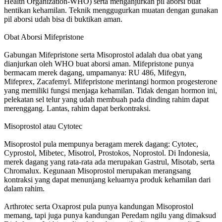
Health Organization-WHO) serta menganjurkan pil aborsi buat
hentikan kehamilan. Teknik menggugurkan muatan dengan gunakan
pil aborsi udah bisa di buktikan aman.
Obat Aborsi Mifepristone
Gabungan Mifepristone serta Misoprostol adalah dua obat yang
dianjurkan oleh WHO buat aborsi aman. Mifepristone punya
bermacam merek dagang, umpamanya: RU 486, Mifegyn,
Mifeprex, Zacafemyl. Mifepristone merintangi hormon progesterone
yang memiliki fungsi menjaga kehamilan. Tidak dengan hormon ini,
pelekatan sel telur yang udah membuah pada dinding rahim dapat
merenggang. Lantas, rahim dapat berkontraksi.
Misoprostol atau Cytotec
Misoprostol pula mempunya beragam merek dagang: Cytotec,
Cyprostol, Mibetec, Misotrol, Prostokos, Noprostol. Di Indonesia,
merek dagang yang rata-rata ada merupakan Gastrul, Misotab, serta
Chromalux. Kegunaan Misoprostol merupakan merangsang
kontraksi yang dapat menunjang keluarnya produk kehamilan dari
dalam rahim.
Arthrotec serta Oxaprost pula punya kandungan Misoprostol
memang, tapi juga punya kandungan Peredam ngilu yang dimaksud