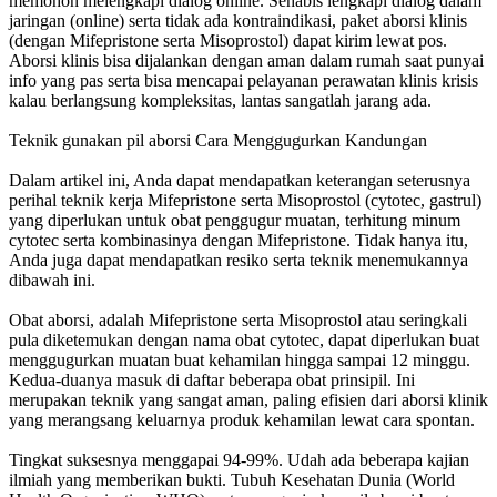
memohon melengkapi dialog online. Sehabis lengkapi dialog dalam
jaringan (online) serta tidak ada kontraindikasi, paket aborsi klinis
(dengan Mifepristone serta Misoprostol) dapat kirim lewat pos.
Aborsi klinis bisa dijalankan dengan aman dalam rumah saat punyai
info yang pas serta bisa mencapai pelayanan perawatan klinis krisis
kalau berlangsung kompleksitas, lantas sangatlah jarang ada.
Teknik gunakan pil aborsi Cara Menggugurkan Kandungan
Dalam artikel ini, Anda dapat mendapatkan keterangan seterusnya
perihal teknik kerja Mifepristone serta Misoprostol (cytotec, gastrul)
yang diperlukan untuk obat penggugur muatan, terhitung minum
cytotec serta kombinasinya dengan Mifepristone. Tidak hanya itu,
Anda juga dapat mendapatkan resiko serta teknik menemukannya
dibawah ini.
Obat aborsi, adalah Mifepristone serta Misoprostol atau seringkali
pula diketemukan dengan nama obat cytotec, dapat diperlukan buat
menggugurkan muatan buat kehamilan hingga sampai 12 minggu.
Kedua-duanya masuk di daftar beberapa obat prinsipil. Ini
merupakan teknik yang sangat aman, paling efisien dari aborsi klinik
yang merangsang keluarnya produk kehamilan lewat cara spontan.
Tingkat suksesnya menggapai 94-99%. Udah ada beberapa kajian
ilmiah yang memberikan bukti. Tubuh Kesehatan Dunia (World