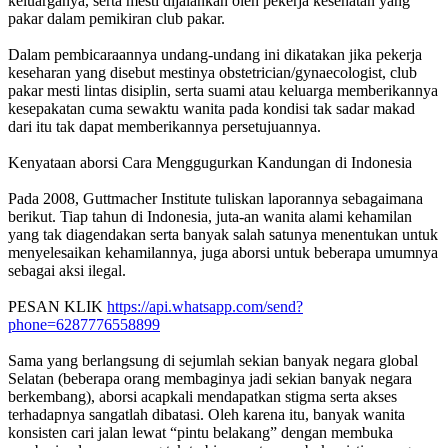
keluarganya, serta mesti dijalankan oleh pekerja kesehatan yang
pakar dalam pemikiran club pakar.
Dalam pembicaraannya undang-undang ini dikatakan jika pekerja
keseharan yang disebut mestinya obstetrician/gynaecologist, club
pakar mesti lintas disiplin, serta suami atau keluarga memberikannya
kesepakatan cuma sewaktu wanita pada kondisi tak sadar makad
dari itu tak dapat memberikannya persetujuannya.
Kenyataan aborsi Cara Menggugurkan Kandungan di Indonesia
Pada 2008, Guttmacher Institute tuliskan laporannya sebagaimana
berikut. Tiap tahun di Indonesia, juta-an wanita alami kehamilan
yang tak diagendakan serta banyak salah satunya menentukan untuk
menyelesaikan kehamilannya, juga aborsi untuk beberapa umumnya
sebagai aksi ilegal.
PESAN KLIK
https://api.whatsapp.com/send?
phone=6287776558899
Sama yang berlangsung di sejumlah sekian banyak negara global
Selatan (beberapa orang membaginya jadi sekian banyak negara
berkembang), aborsi acapkali mendapatkan stigma serta akses
terhadapnya sangatlah dibatasi. Oleh karena itu, banyak wanita
konsisten cari jalan lewat “pintu belakang” dengan membuka