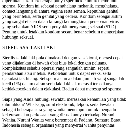
diperlukan 1 kali. Beberapa punya spermicide untuk membunuh
sperma. Kondom ini sebagai penghalang mekanik, menghalangi
contact langsung di antara vagina serta semen, keputihan genital
yang berinfeksi, serta genital yang cedera. Kondom sebagai sistim
yang sangat efisien dalan kurangi kemungkinan penebaran virus
yang sebabkan AIDS serta penyakit menyerang seksual (STD).
Penting untuk letakkan kondom secara benar sebelum mengerjakan
hubungn seksual.
STERILISASI LAKI-LAKI
Sterilisasi laki laki pula dimaksud dengan vasektomi, operasi cepat
yang dijalankan di bawah obat bius lokal dengan peluang
kompleksitas sehabis operasi yang sangatlah minim, seperti
pendarahan atau infeksi. Kebolehan untuk dapat ereksi serta
ejakulasi tak hilang. Sel sperma cuma dalam jumlah yang sangatlah
kecil (1%) dalam cairan serta laki laki tak merasai tersedianya
ketidakcocokan dalam ejakulasi. Badan dapat meresap sel sperma.
Siapa yang Anda hubungi sewaktu merasakan kehamilan yang tidak
dibutuhkan? Whatsapp, surat elektronik, telpon, serta lawatan
sebagai beberapa cara yang wanita menempuh untuk mengadu
kekerasan atau perkosaan yang dirasakannya terhadap Nurani
Wanita. Nurani Wanita yang bertempat di Padang, Sumatra Barat,
Indonesia sebagai organisasi yang menyertai wanita penyintas