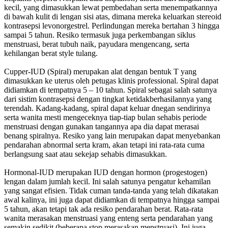
kecil, yang dimasukkan lewat pembedahan serta menempatkannya
di bawah kulit di lengan sisi atas, dimana mereka keluarkan stereoid
kontrasepsi levonorgestrel. Perlindungan mereka bertahan 3 hingga
sampai 5 tahun. Resiko termasuk juga perkembangan siklus
menstruasi, berat tubuh naik, payudara mengencang, serta
kehilangan berat style tulang.
Cupper-IUD (Spiral) merupakan alat dengan bentuk T yang
dimasukkan ke uterus oleh petugas klinis professional. Spiral dapat
didiamkan di tempatnya 5 – 10 tahun. Spiral sebagai salah satunya
dari sistim kontrasepsi dengan tingkat ketidakberhasilannya yang
terendah. Kadang-kadang, spiral dapat keluar dnegan sendirinya
serta wanita mesti mengeceknya tiap-tiap bulan sehabis periode
menstruasi dengan gunakan tangannya apa dia dapat merasai
benang spiralnya. Resiko yang lain merupakan dapat menyebankan
pendarahan abnormal serta kram, akan tetapi ini rata-rata cuma
berlangsung saat atau sekejap sehabis dimasukkan.
Hormonal-IUD merupakan IUD dengan hormon (progestogen)
lengan dalam jumlah kecil. Ini salah satunya pengatur kehamilan
yang sangat efisien. Tidak cuman tanda-tanda yang telah dikatakan
awal kalinya, ini juga dapat didiamkan di tempatnya hingga sampai
5 tahun, akan tetapi tak ada resiko pendarahan berat. Rata-rata
wanita merasakan menstruasi yang enteng serta pendarahan yang
semakin sedikit (beberapa stop merasakan menstruasi). Ini juga