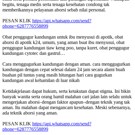
begitu, tenaga medis serta tenaga kesehatan condong tak
memberikannya pelayanan aborsi sebab nilai personal.
PESAN KLIK
https://api.whatsapp.com/send?
phone=6287776558899
Obat penggugur kandungan untuk ibu menyusui di apotik, obat
aborsi di apotik k24, umum, yang aman buat ibu menyusui, obat
penggugur kandungan tiaw keng poo, tanpa kuret, obat penggugur
kandungan cytotec dan gastrul…
Cara menggugurkan kandungan dengan aman. cara menggugurkan
kandungan dengan cepat selesai dalam 24 jam secara alami buah
buahan pil tuntas yang masih hitungan hari cara gugurkan
kandungan awal kehamilan di luar nikah
Ketidakjelasan dapat hukum, serta ketakutan dapat stigma. Ini bikin
banyak wanita serta orang hamil malahan cari jalan lain selalu untuk
mengerjakan aborsi–dengan faktor apapun–dengan teknik yang tak
aman. Itu malahan dapat mengancam kesehatan. Meski sebenarnya,
ada teknik aborsi yang aman.
PESAN KLIK
https://api.whatsapp.com/send?
phone=6287776558899