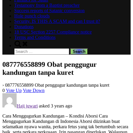
Testamony from a Baptist preacher
Success reports of Satanic conversion
Hole punch clouds
Security. IS THIS A SCAM and can I trust it?
Donations
18 USC Section 2257 Compliance notice
Terms and Conditions
Toggle
search
Search
form
for:
087776558899 Obat penggugur
kandungan tanpa kuret
›
087776558899 Obat penggugur kandungan tanpa kuret
0
Vote Up
Vote Down
Haji juwari
asked 3 years ago
Cara Menggugurkan Kandungan – Kondisi Aborsi Cara
Menggugurkan Kandungan di Indonesia Aborsi diizinkan buat
selamatkan nyawa wanita, perkara fetus yang tak bertumbuh secara
baik, serta perkara perkosaan. Izin pasangan diperlukan. Walaupun