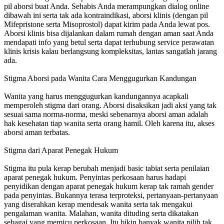
pil aborsi buat Anda. Sehabis Anda merampungkan dialog online
dibawah ini serta tak ada kontraindikasi, aborsi klinis (dengan pil
Mifepristone serta Misoprostol) dapat kirim pada Anda lewat pos.
Aborsi klinis bisa dijalankan dalam rumah dengan aman saat Anda
mendapati info yang betul serta dapat terhubung service perawatan
klinis krisis kalau berlangsung kompleksitas, lantas sangatlah jarang
ada.
Stigma Aborsi pada Wanita Cara Menggugurkan Kandungan
Wanita yang harus menggugurkan kandungannya acapkali
memperoleh stigma dari orang. Aborsi disaksikan jadi aksi yang tak
sesuai sama norma-norma, meski sebenarnya aborsi aman adalah
hak kesehatan tiap wanita serta orang hamil. Oleh karena itu, akses
aborsi aman terbatas.
Stigma dari Aparat Penegak Hukum
Stigma itu pula kerap berubah menjadi basic tabiat serta penilaian
aparat penegak hukum. Penyintas perkosaan harus hadapi
penyidikan dengan aparat penegak hukum kerap tak ramah gender
pada penyintas. Bukannya terasa terproteksi, pertanyaan-pertanyaan
yang diserahkan kerap mendesak wanita serta tak mengakui
pengalaman wanita. Malahan, wanita dituding serta dikatakan
sebagai yang memicu perkosaan. Itu bikin banyak wanita pilih tak