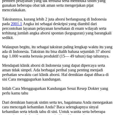
pemberi pelayanan yang tak terbiasa serta membuka sistim yang
gunakan beberapa obat tak aman serta mengerjakan pijat
mencelakakan.
Taksirannya, kurang lebih 2 juta aborsi berlangsung di Indonesia
pada
2001.1
Angka ini sebagai deskripsi yang diambil dari
percontohan layanan pelayanan kesehatan di enam wilayah serta
terhitung jumlah angka aborsi spontan (keguguran) yang barangkali
sedikit.
Walaupun begitu, itu sebagai taksiran paling lengkap waktu itu yang
ada di Indonesia. Taksiran itu bisa dialih bahasa sejumlah 37 aborsi
tiap 1.000 wanita berusia produktif (15— 49 tahun) tiap tahunnya.
Mendapati klinik aborsi di Indonesia yang dapat dipercaya serta
aman tidak simpel. Ada berbagai perihal yang penting menjadi
perhatian sewaktu cari klinik aborsi. Hal demikian dapat dibaca di
sisi Cara menggugurkan kandungan.
Inilah Cara Menggugurkan Kandungan Sesui Resep Dokter yang
perlu kamu tahu
Dari demikian banyak sistim serta tes, bagaimana Anda menegaskan
cara mencegah kehamilan Anda? Baca selengkapnya sinyal
kehamilan serta teknik tahu di sini. Untuk wanita serta beberapa