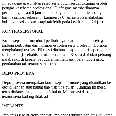
Ini ada dengan gunakan resep serta butuh sesuai ukurannya oleh
petugas kesehatan professional. Diafragma memberikannya
perlindungan saat 6 jam serta baiknya didiamkan di tempatnya
hingga sampai sekurang- kurangnya 6 jam sehabis melakukan
hubungan seks, akan tetapi tak lebih pada keseluruhan 24 jam.
KONTRASEPSI ORAL
Kontrasepsi oral membuat perlindungan dari kehamilan sebagai
paduan perbuatan dari hormon estrogen serta progestin. Hormon
menghalangi ovulasi. Pil mesti diminum tiap-tiap hari seperti anjuran
serta tak kerja sehabis muntah serta diare. Resiko dari obat peluang
mual, sakit di kepala, payudara mengencang, berat tubuh naik,
pendarahan tak teratur, serta stres.
DEPO-PROVERA
Depo-provera merupakan kontrasepsi hormone yang disuntikan ke
otot di lengan atau pantat tiap-tiap tiga bulan. Suntikan ini mesti
terus diulang-ulang tiap-tiap 3 bulan. Menstruasi dapat jadi tak
teratur serta kadang tidak ada.
IMPLANTS
Implants (seperti Norplant atau implanon) dibikin dari tangkai karet