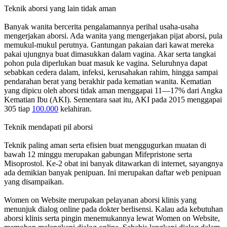
Teknik aborsi yang lain tidak aman
Banyak wanita bercerita pengalamannya perihal usaha-usaha
mengerjakan aborsi. Ada wanita yang mengerjakan pijat aborsi, pula
memukul-mukul perutnya. Gantungan pakaian dari kawat mereka
pakai ujungnya buat dimasukkan dalam vagina. Akar serta tangkai
pohon pula diperlukan buat masuk ke vagina. Seluruhnya dapat
sebabkan cedera dalam, infeksi, kerusahakan rahim, hingga sampai
pendarahan berat yang berakhir pada kematian wanita. Kematian
yang dipicu oleh aborsi tidak aman menggapai 11—17% dari Angka
Kematian Ibu (AKI). Sementara saat itu, AKI pada 2015 menggapai
305 tiap
100.000
kelahiran.
Teknik mendapati pil aborsi
Teknik paling aman serta efisien buat menggugurkan muatan di
bawah 12 minggu merupakan gabungan Mifepristone serta
Misoprostol. Ke-2 obat ini banyak ditawarkan di internet, sayangnya
ada demikian banyak penipuan. Ini merupakan daftar web penipuan
yang disampaikan.
Women on Website merupakan pelayanan aborsi klinis yang
menunjuk dialog online pada dokter berlisensi. Kalau ada kebutuhan
aborsi klinis serta pingin menemukannya lewat Women on Website,