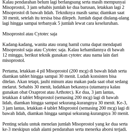
Kalau pendarahan belum lagi berlangsung serta masih mempunyai
Misoprostol, 3 jam sehabis jumlah ke dua barusan, letakkan lagi 2
Misoprostol di bawah lidah. Tekniknya masih sama; diamkan saat
30 menit, setelah itu tersisa bisa dilepeh. Jumlah dapat diulang-ulang
lagi hingga sampai terbanyak 5 jumlah lewat cara keseluruhan.
Misoprostol atau Cytotec saja
Kadang-kadang, wanita atau orang hamil cuma dapat mendapati
Misoprostol saja atau Cytotec saja. Kalau kehamilannya di bawah
12 minggu, berikut teknik gunakan cytotec atau nama lain dari
misoprostol.
Pertama, letakkan 4 pil Misoprostol (200 mcg) di bawah lidah serta
diamkan tablet hingga sampai 30 menit. Ludah konsisten bisa
ditelan. Akan tetapi, jauhi minum atau makan pada saat obat sedang
melarut. Sehabis 30 menit, ludahkan bekasnya (utamanya kalau
gunakan obat Oxaprost atau Arthotec). Ke dua, 3 jam lantas,
letakkan 4 tablet Misprostol (semasing 200 mcg) lagi di bawah
lidah, diamkan hingga sampai sekurang-kurangnya 30 menit. Ke-3,
3 jam lantas, letakkan 4 tablet Misprostol (semasing 200 mcg) lagi di
bawah lidah, diamkan hingga sampai sekurang-kurangnya 30 menit.
Penting selalu untuk menelan jumlah Misoprostol yang ke dua serta
ke-3 meskipun udah alami pendarahan serta menerka aborsi terjadi.