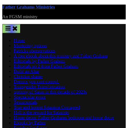
Skip
Father Grahams Ministries
to
An FGSM ministry
content
Home
Mentoring options
Patricks oberservations
A free ebook about this ministry and Father Graham
Editorials by Father Graham
Editorials no 2 from Father Graham
Build an Altar
Christian shame
Dreams you cant control.
Transgender Transformation,
uprising of Satan in this decade of 2020s
Spectacular event
Testamonials
True and honest Satanism Comapred
Hell is the reward for Satanists
Home decor. Father Grahams bedroom and home decor
Ebooks by Father
Families for Satan