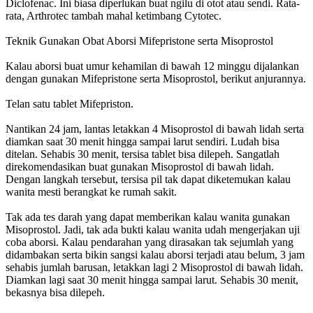
Diclofenac. Ini biasa diperlukan buat ngilu di otot atau sendi. Rata-
rata, Arthrotec tambah mahal ketimbang Cytotec.
Teknik Gunakan Obat Aborsi Mifepristone serta Misoprostol
Kalau aborsi buat umur kehamilan di bawah 12 minggu dijalankan
dengan gunakan Mifepristone serta Misoprostol, berikut anjurannya.
Telan satu tablet Mifepriston.
Nantikan 24 jam, lantas letakkan 4 Misoprostol di bawah lidah serta
diamkan saat 30 menit hingga sampai larut sendiri. Ludah bisa
ditelan. Sehabis 30 menit, tersisa tablet bisa dilepeh. Sangatlah
direkomendasikan buat gunakan Misoprostol di bawah lidah.
Dengan langkah tersebut, tersisa pil tak dapat diketemukan kalau
wanita mesti berangkat ke rumah sakit.
Tak ada tes darah yang dapat memberikan kalau wanita gunakan
Misoprostol. Jadi, tak ada bukti kalau wanita udah mengerjakan uji
coba aborsi. Kalau pendarahan yang dirasakan tak sejumlah yang
didambakan serta bikin sangsi kalau aborsi terjadi atau belum, 3 jam
sehabis jumlah barusan, letakkan lagi 2 Misoprostol di bawah lidah.
Diamkan lagi saat 30 menit hingga sampai larut. Sehabis 30 menit,
bekasnya bisa dilepeh.