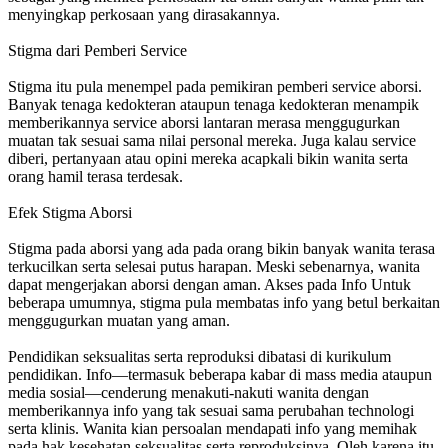
menyingkap perkosaan yang dirasakannya.
Stigma dari Pemberi Service
Stigma itu pula menempel pada pemikiran pemberi service aborsi.
Banyak tenaga kedokteran ataupun tenaga kedokteran menampik
memberikannya service aborsi lantaran merasa menggugurkan
muatan tak sesuai sama nilai personal mereka. Juga kalau service
diberi, pertanyaan atau opini mereka acapkali bikin wanita serta
orang hamil terasa terdesak.
Efek Stigma Aborsi
Stigma pada aborsi yang ada pada orang bikin banyak wanita terasa
terkucilkan serta selesai putus harapan. Meski sebenarnya, wanita
dapat mengerjakan aborsi dengan aman. Akses pada Info Untuk
beberapa umumnya, stigma pula membatas info yang betul berkaitan
menggugurkan muatan yang aman.
Pendidikan seksualitas serta reproduksi dibatasi di kurikulum
pendidikan. Info—termasuk beberapa kabar di mass media ataupun
media sosial—cenderung menakuti-nakuti wanita dengan
memberikannya info yang tak sesuai sama perubahan technologi
serta klinis. Wanita kian persoalan mendapati info yang memihak
pada hak kesehatan seksualitas serta reproduksinya. Oleh karena itu,