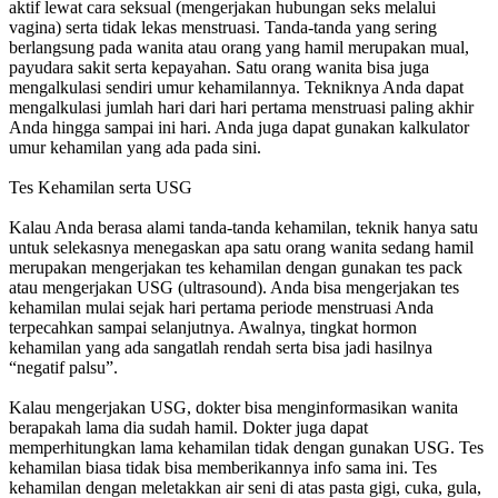
aktif lewat cara seksual (mengerjakan hubungan seks melalui
vagina) serta tidak lekas menstruasi. Tanda-tanda yang sering
berlangsung pada wanita atau orang yang hamil merupakan mual,
payudara sakit serta kepayahan. Satu orang wanita bisa juga
mengalkulasi sendiri umur kehamilannya. Tekniknya Anda dapat
mengalkulasi jumlah hari dari hari pertama menstruasi paling akhir
Anda hingga sampai ini hari. Anda juga dapat gunakan kalkulator
umur kehamilan yang ada pada sini.
Tes Kehamilan serta USG
Kalau Anda berasa alami tanda-tanda kehamilan, teknik hanya satu
untuk selekasnya menegaskan apa satu orang wanita sedang hamil
merupakan mengerjakan tes kehamilan dengan gunakan tes pack
atau mengerjakan USG (ultrasound). Anda bisa mengerjakan tes
kehamilan mulai sejak hari pertama periode menstruasi Anda
terpecahkan sampai selanjutnya. Awalnya, tingkat hormon
kehamilan yang ada sangatlah rendah serta bisa jadi hasilnya
“negatif palsu”.
Kalau mengerjakan USG, dokter bisa menginformasikan wanita
berapakah lama dia sudah hamil. Dokter juga dapat
memperhitungkan lama kehamilan tidak dengan gunakan USG. Tes
kehamilan biasa tidak bisa memberikannya info sama ini. Tes
kehamilan dengan meletakkan air seni di atas pasta gigi, cuka, gula,