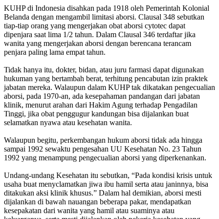
KUHP di Indonesia disahkan pada 1918 oleh Pemerintah Kolonial
Belanda dengan mengambil limitasi aborsi. Clausal 348 sebutkan
tiap-tiap orang yang mengerjakan obat aborsi cytotec dapat
dipenjara saat lima 1/2 tahun. Dalam Clausal 346 terdaftar jika
wanita yang mengerjakan aborsi dengan berencana terancam
penjara paling lama empat tahun.
Tidak hanya itu, dokter, bidan, atau juru farmasi dapat digunakan
hukuman yang bertambah berat, terhitung pencabutan izin praktek
jabatan mereka. Walaupun dalam KUHP tak dikatakan pengecualian
aborsi, pada 1970-an, ada kesepahaman pandangan dari jabatan
klinik, menurut arahan dari Hakim Agung terhadap Pengadilan
Tinggi, jika obat penggugur kandungan bisa dijalankan buat
selamatkan nyawa atau kesehatan wanita.
Walaupun begitu, perkembangan hukum aborsi tidak ada hingga
sampai 1992 sewaktu pengesahan UU Kesehatan No. 23 Tahun
1992 yang menampung pengecualian aborsi yang diperkenankan.
Undang-undang Kesehatan itu sebutkan, “Pada kondisi krisis untuk
usaha buat menyclamatkan jiwa ibu hamil serta atau janinnya, bisa
ditakukan aksi klinik khusus.” Dalam hal demikian, aborsi mesti
dijalankan di bawah nauangan beberapa pakar, mendapatkan
kesepakatan dari wanita yang hamil atau suaminya atau