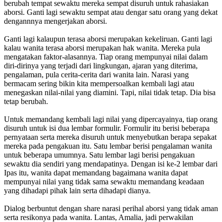
berubah tempat sewaktu mereka sempat disuruh untuk rahasiakan
aborsi. Ganti lagi sewaktu sempat atau dengar satu orang yang dekat
dengannnya mengerjakan aborsi.
Ganti lagi kalaupun terasa aborsi merupakan kekeliruan. Ganti lagi
kalau wanita terasa aborsi merupakan hak wanita. Mereka pula
mengatakan faktor-alasannya. Tiap orang mempunyai nilai dalam
diri-dirinya yang terjadi dari lingkungan, ajaran yang diterima,
pengalaman, pula cerita-cerita dari wanita lain. Narasi yang
bermacam sering bikin kita mempersoalkan kembali lagi atau
menegaskan nilai-nilai yang diamini. Tapi, nilai tidak tetap. Dia bisa
tetap berubah.
Untuk memandang kembali lagi nilai yang dipercayainya, tiap orang
disuruh untuk isi dua lembar formulir. Formulir itu berisi beberapa
pernyataan serta mereka disuruh untuk menyebutkan berapa sepakat
mereka pada pengakuan itu. Satu lembar berisi pengalaman wanita
untuk beberapa umumnya. Satu lembar lagi berisi pengakuan
sewaktu dia sendiri yang mendapatinya. Dengan isi ke-2 lembar dari
Ipas itu, wanita dapat memandang bagaimana wanita dapat
mempunyai nilai yang tidak sama sewaktu memandang keadaan
yang dihadapi pihak lain serta dihadapi dianya.
Dialog berbuntut dengan share narasi perihal aborsi yang tidak aman
serta resikonya pada wanita. Lantas, Amalia, jadi perwakilan