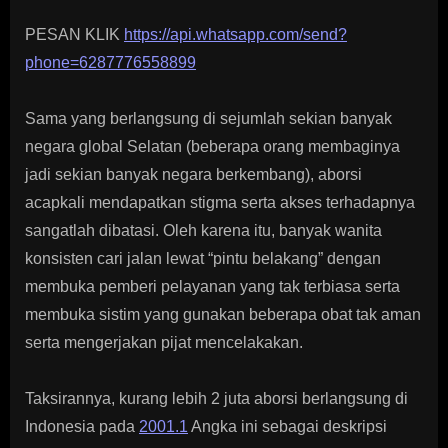
PESAN KLIK
https://api.whatsapp.com/send?
phone=6287776558899
Sama yang berlangsung di sejumlah sekian banyak
negara global Selatan (beberapa orang membaginya
jadi sekian banyak negara berkembang), aborsi
acapkali mendapatkan stigma serta akses terhadapnya
sangatlah dibatasi. Oleh karena itu, banyak wanita
konsisten cari jalan lewat “pintu belakang” dengan
membuka pemberi pelayanan yang tak terbiasa serta
membuka sistim yang gunakan beberapa obat tak aman
serta mengerjakan pijat mencelakakan.
Taksirannya, kurang lebih 2 juta aborsi berlangsung di
Indonesia pada
2001.1
Angka ini sebagai deskripsi