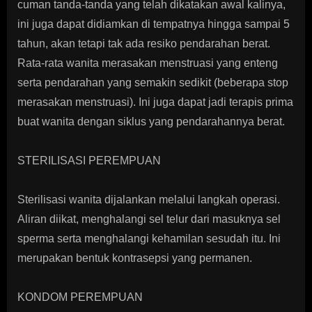
cuman tanda-tanda yang telah dikatakan awal kalinya,
ini juga dapat didiamkan di tempatnya hingga sampai 5
tahun, akan tetapi tak ada resiko pendarahan berat.
Rata-rata wanita merasakan menstruasi yang enteng
serta pendarahan yang semakin sedikit (beberapa stop
merasakan menstruasi). Ini juga dapat jadi terapis prima
buat wanita dengan siklus yang pendarahannya berat.
STERILISASI PEREMPUAN
Sterilisasi wanita dijalankan melalui langkah operasi.
Aliran diikat, menghalangi sel telur dari masuknya sel
sperma serta menghalangi kehamilan sesudah itu. Ini
merupakan bentuk kontrasepsi yang permanen.
KONDOM PEREMPUAN