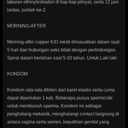
takaran ethinylestradiol di tiap-tiap pilnya), serta 12 jam
lantas, jumlah ke-2.
MORNING-AFTER
Morning-after cupper IUD mesti dimasukkan dalam saat
5 hari dari hubungan seks tidak dengan perlindungan.
Spiral dalam bertahan saat 5-10 tahun. Untuk Laki laki
KONDOM
Kondom rata-rata dibikin dari karet elastis serta cuma
dapat diperlukan 1 kali. Beberapa punya spermicide
untuk membunuh sperma. Kondom ini sebagai
penghalang mekanik, menghalangi contact langsung di
antara vagina serta semen, keputihan genital yang