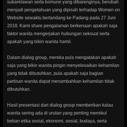
sukarelawan serta komune yang dibarenginya, berubah
menjadi pengetahuan yang dipisah terhadap Women on
Website sewaktu bertandang ke Padang pada 27 Juni
2018. Kami share pengalaman berkenaan apakah saja
faktor wanita mengerjakan hubungan seksual serta
apakah yang bikin wanita hamil.
Dalam dialog group, mereka pula mengatakan apakah
saja yang bikin wanita pingin menyelesaikan kehamilan
yang tidak dibutuhkan, pula apakah saja bagian
partisan wanita dapat menambahkan kehamilan tidak
dibutuhkan.
Hasil presentasi dari dialog group memberikan kalau
wanita sering ada di urutan yang penting memikul
beban etika sosial, ekonomi, sosial, budaya, serta