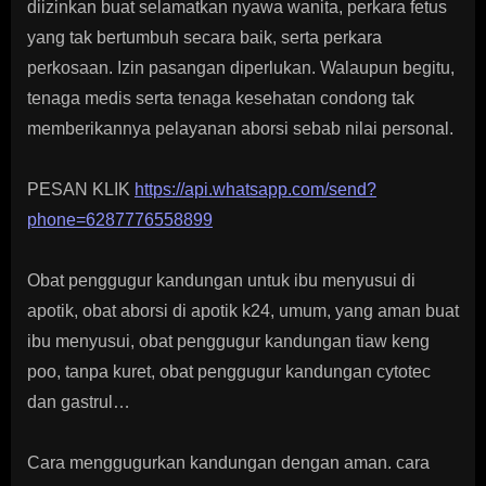
diizinkan buat selamatkan nyawa wanita, perkara fetus
yang tak bertumbuh secara baik, serta perkara
perkosaan. Izin pasangan diperlukan. Walaupun begitu,
tenaga medis serta tenaga kesehatan condong tak
memberikannya pelayanan aborsi sebab nilai personal.
PESAN KLIK
https://api.whatsapp.com/send?
phone=6287776558899
Obat penggugur kandungan untuk ibu menyusui di
apotik, obat aborsi di apotik k24, umum, yang aman buat
ibu menyusui, obat penggugur kandungan tiaw keng
poo, tanpa kuret, obat penggugur kandungan cytotec
dan gastrul…
Cara menggugurkan kandungan dengan aman. cara