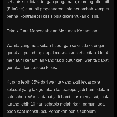
sehabis sex tidak dengan pengaman), morning-after pill
(EllaOne) atau pil progestreron. Info bertambah komplet
perihal kontrasepsi krisis bisa diketemukan di sini.
Teknik Cara Mencegah dan Menunda Kehamilan
Wanita yang melakukan hubungan seks tidak dengan
gunakan pelindung dapat merasakan kehamilan. Untuk
menjauhi kehamilan yang tak dibutuhkan, wanita dapat
gunakan kontrasepsi krisis.
Kurang lebih 85% dari wanita yang aktif lewat cara
seksual yang tak gunakan kontrasepsi jadi hamil dalam
satu tahun. Wanita dapat jadi hamil pas menyusui, mulai
kurang lebih 10 hari sehabis melahirkan, namun juga
pada saat menstruasi. Penarikan penis sebelum