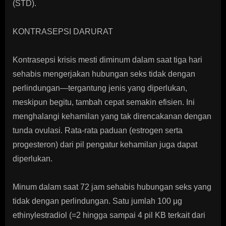
(STD).
KONTRASEPSI DARURAT
Kontrasepsi krisis mesti diminum dalam saat tiga hari
sehabis mengerjakan hubungan seks tidak dengan
perlindungan—tergantung jenis yang diperlukan,
meskipun begitu, tambah cepat semakin efisien. Ini
menghalangi kehamilan yang tak direncakanan dengan
tunda ovulasi. Rata-rata paduan (estrogen serta
progesteron) dari pil pengatur kehamilan juga dapat
diperlukan.
Minum dalam saat 72 jam sehabis hubungan seks yang
tidak dengan perlindungan. Satu jumlah 100 μg
ethinylestradiol (=2 hingga sampai 4 pil KB terkait dari