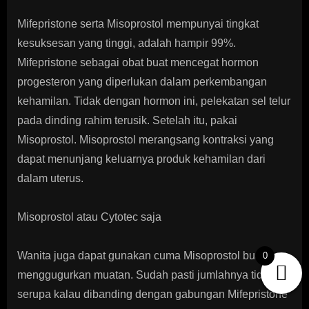
Mifepristone serta Misoprostol mempunyai tingkat
kesuksesan yang tinggi, adalah hampir 99%.
Mifepristone sebagai obat buat mencegat hormon
progesteron yang diperlukan dalam perkembangan
kehamilan. Tidak dengan hormon ini, pelekatan sel telur
pada dinding rahim terusik. Setelah itu, pakai
Misoprostol. Misoprostol merangsang kontraksi yang
dapat menunjang keluarnya produk kehamilan dari
dalam uterus.
Misoprostol atau Cytotec saja
Wanita juga dapat gunakan cuma Misoprostol buat
0
menggugurkan muatan. Sudah pasti jumlahnya tidak
serupa kalau dibanding dengan gabungan Mifepristone