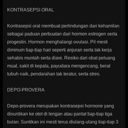
KONTRASEPSI ORAL
Kontrasepsi oral membuat perlindungan dari kehamilan
sebagai paduan perbuatan dari hormon estrogen serta
progestin. Hormon menghalangi ovulasi. Pil mesti
diminum tiap-tiap hari seperti anjuran serta tak kerja
sehabis muntah serta diare. Resiko dari obat peluang
mual, sakit di kepala, payudara mengencang, berat
tubuh naik, pendarahan tak teratur, serta stres.
DEPO-PROVERA
Depo-provera merupakan kontrasepsi hormone yang
disuntikan ke otot di lengan atau pantat tiap-tiap tiga
bulan. Suntikan ini mesti terus diulang-ulang tiap-tiap 3