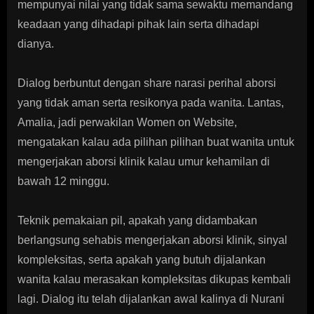
mempunyai nilai yang tidak sama sewaktu memandang
keadaan yang dihadapi pihak lain serta dihadapi
dianya.
Dialog berbuntut dengan share narasi perihal aborsi
yang tidak aman serta resikonya pada wanita. Lantas,
Amalia, jadi perwakilan Women on Website,
mengatakan kalau ada pilihan pilihan buat wanita untuk
mengerjakan aborsi klinik kalau umur kehamilan di
bawah 12 minggu.
Teknik pemakaian pil, apakah yang didambakan
berlangsung sehabis mengerjakan aborsi klinik, sinyal
kompleksitas, serta apakah yang butuh dijalankan
wanita kalau merasakan kompleksitas dikupas kembali
lagi. Dialog itu telah dijalankan awal kalinya di Nurani