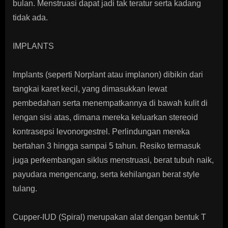
bulan. Menstruasi dapat jadi tak teratur serta kadang
tidak ada.
IMPLANTS
Implants (seperti Norplant atau implanon) dibikin dari
tangkai karet kecil, yang dimasukkan lewat
pembedahan serta menempatkannya di bawah kulit di
lengan sisi atas, dimana mereka keluarkan stereoid
kontrasepsi levonorgestrel. Perlindungan mereka
bertahan 3 hingga sampai 5 tahun. Resiko termasuk
juga perkembangan siklus menstruasi, berat tubuh naik,
payudara mengencang, serta kehilangan berat style
tulang.
Cupper-IUD (Spiral) merupakan alat dengan bentuk T