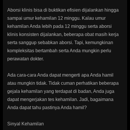
Aborsi klinis bisa di buktikan efisien dijalankan hingga
sampai umur kehamilan 12 minggu. Kalau umur
kehamilan Anda lebih pada 12 minggu serta aborsi
klinis konsisten dijalankan, beberapa obat masih kerja
serta sanggup sebabkan aborsi. Tapi, kemungkinan
kompleksitas bertambah serta Anda mungkin perlu
perawatan dokter.
Ada cara-cara Anda dapat mengerti apa Anda hamil
atau mungkin tidak. Tidak cuman perhatikan beberapa
gejala kehamilan yang terdapat di badan, Anda juga
dapat mengerjakan tes kehamilan. Jadi, bagaimana
Anda dapat tahu pastinya Anda hamil?
Sinyal Kehamilan