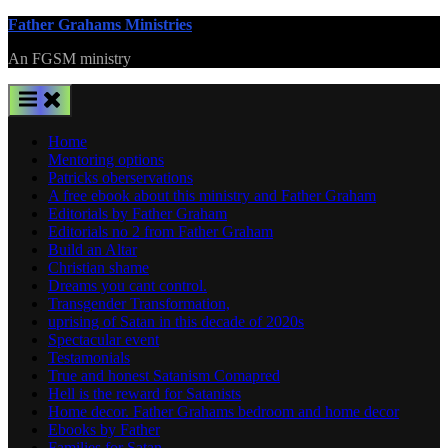
Skip
Father Grahams Ministries
to
An FGSM ministry
content
Home
Mentoring options
Patricks oberservations
A free ebook about this ministry and Father Graham
Editorials by Father Graham
Editorials no 2 from Father Graham
Build an Altar
Christian shame
Dreams you cant control.
Transgender Transformation,
uprising of Satan in this decade of 2020s
Spectacular event
Testamonials
True and honest Satanism Comapred
Hell is the reward for Satanists
Home decor. Father Grahams bedroom and home decor
Ebooks by Father
Families for Satan