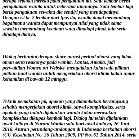
berapa sepakat mereka pada pengakuan itu. Satu lembar berisi
pengalaman wanita untuk beberapa umumnya. Satu lembar lagi
berisi pengakuan sewaktu dia sendiri yang mendapatinya.
Dengan isi ke-2 lembar dari Ipas itu, wanita dapat memandang
bagaimana wanita dapat mempunyai nilai yang tidak sama
sewaktu memandang keadaan yang dihadapi pihak lain serta
dihadapi dianya.
Dialog berbuntut dengan share narasi perihal aborsi yang tidak
aman serta resikonya pada wanita. Lantas, Amalia, jadi
perwakilan Women on Website, mengatakan kalau ada pilihan
pilihan buat wanita untuk mengerjakan aborsi klinik kalau umur
kehamilan di bawah 12 minggu.
Teknik pemakaian pil, apakah yang didambakan berlangsung
sehabis mengerjakan aborsi klinik, sinyal kompleksitas, serta
apakah yang butuh dijalankan wanita kalau merasakan
kompleksitas dikupas kembali lagi. Dialog itu telah dijalankan
awal kalinya di Nurani Wanita satu hari awal kalinya, 26 Juni
2018. Aturan perundang-undangan di Indonesia berkaitan aborsi
(UU Kesehatan No. 36 Tahun 2009, PP No. 61 Tahun 2014, serta