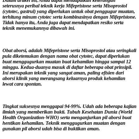
Dalam artikel ini, Anda dapat mendapatkan keterangan
seterusnya perihal teknik kerja Mifepristone serta Misoprostol
(cytotec, gastrul) yang diperlukan untuk obat penggugur muatan,
terhitung minum cytotec serta kombinasinya dengan Mifepristone.
Tidak hanya itu, Anda juga dapat mendapatkan resiko serta
teknik menemukannya dibawah ini.
Obat aborsi, adalah Mifepristone serta Misoprostol atau seringkali
pula diketemukan dengan nama obat cytotec, dapat diperlukan
buat menggugurkan muatan buat kehamilan hingga sampai 12
minggu. Kedua-duanya masuk di daftar beberapa obat prinsipil.
Ini merupakan teknik yang sangat aman, paling efisien dari
aborsi klinik yang merangsang keluarnya produk kehamilan
lewat cara spontan.
Tingkat suksesnya menggapai 94-99%. Udah ada beberapa kajian
ilmiah yang memberikan bukti. Tubuh Kesehatan Dunia (World
Health Organization-WHO) serta menganjurkan pil aborsi buat
hentikan kehamilan. Teknik menggugurkan muatan dengan
gunakan pil aborsi udah bisa di buktikan aman.