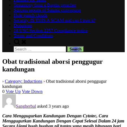
Testamony from a Baptist preacher
Success reports of Satanic conversion
Hole punch clouds
Security. IS THIS A SCAM and can I trust it?
Donations
18 USC Section 2257 Compliance notice
Terms and Conditions
Toggle
search
Search
form
for:
Obat tradisional aborsi penggugur
kandungan
›
Category: Inductions
›
Obat tradisional aborsi penggugur
kandungan
0
Vote Up
Vote Down
Sangherbal
asked 3 years ago
Cara Menggugurkan Kandungan Dengan Cytotec, Cara
Menggugurkan Kandungan Dengan Cepat Selesai Dalam 24 jam
Secara Alami buah buahan pil tuntas yang masih hitungan hari