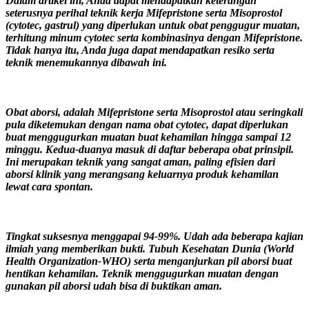
Dalam artikel ini, Anda dapat mendapatkan keterangan
seterusnya perihal teknik kerja Mifepristone serta Misoprostol
(cytotec, gastrul) yang diperlukan untuk obat penggugur muatan,
terhitung minum cytotec serta kombinasinya dengan Mifepristone.
Tidak hanya itu, Anda juga dapat mendapatkan resiko serta
teknik menemukannya dibawah ini.
Obat aborsi, adalah Mifepristone serta Misoprostol atau seringkali
pula diketemukan dengan nama obat cytotec, dapat diperlukan
buat menggugurkan muatan buat kehamilan hingga sampai 12
minggu. Kedua-duanya masuk di daftar beberapa obat prinsipil.
Ini merupakan teknik yang sangat aman, paling efisien dari
aborsi klinik yang merangsang keluarnya produk kehamilan
lewat cara spontan.
Tingkat suksesnya menggapai 94-99%. Udah ada beberapa kajian
ilmiah yang memberikan bukti. Tubuh Kesehatan Dunia (World
Health Organization-WHO) serta menganjurkan pil aborsi buat
hentikan kehamilan. Teknik menggugurkan muatan dengan
gunakan pil aborsi udah bisa di buktikan aman.