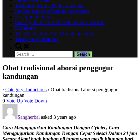
Testamony from a Baptist preacher
Success reports of Satanic conversion
Hole punch clouds
Security. IS THIS A SCAM and can I trust it?
Donations
18 USC Section 2257 Compliance notice
Terms and Conditions
Toggle
search
Search
form
for:
Obat tradisional aborsi penggugur
kandungan
›
Category: Inductions
›
Obat tradisional aborsi penggugur
kandungan
0
Vote Up
Vote Down
Sangherbal
asked 3 years ago
Cara Menggugurkan Kandungan Dengan Cytotec, Cara
Menggugurkan Kandungan Dengan Cepat Selesai Dalam 24 jam
Secara Alami buah buahan pil tuntas yang masih hitungan hari