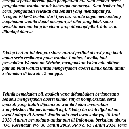
berapa sepakat mereka pada pengakuan itu. Satu lembar berisi
pengalaman wanita untuk beberapa umumnya. Satu lembar lagi
berisi pengakuan sewaktu dia sendiri yang mendapatinya.
Dengan isi ke-2 lembar dari Ipas itu, wanita dapat memandang
bagaimana wanita dapat mempunyai nilai yang tidak sama
sewaktu memandang keadaan yang dihadapi pihak lain serta
dihadapi dianya.
Dialog berbuntut dengan share narasi perihal aborsi yang tidak
aman serta resikonya pada wanita. Lantas, Amalia, jadi
perwakilan Women on Website, mengatakan kalau ada pilihan
pilihan buat wanita untuk mengerjakan aborsi klinik kalau umur
kehamilan di bawah 12 minggu.
Teknik pemakaian pil, apakah yang didambakan berlangsung
sehabis mengerjakan aborsi klinik, sinyal kompleksitas, serta
apakah yang butuh dijalankan wanita kalau merasakan
kompleksitas dikupas kembali lagi. Dialog itu telah dijalankan
awal kalinya di Nurani Wanita satu hari awal kalinya, 26 Juni
2018. Aturan perundang-undangan di Indonesia berkaitan aborsi
(UU Kesehatan No. 36 Tahun 2009, PP No. 61 Tahun 2014, serta