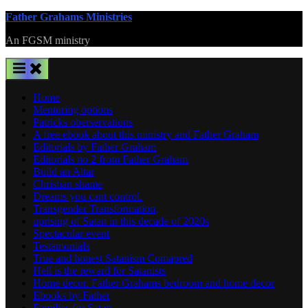
Skip
Father Grahams Ministries
to
An FGSM ministry
content
Home
Mentoring options
Patricks oberservations
A free ebook about this ministry and Father Graham
Editorials by Father Graham
Editorials no 2 from Father Graham
Build an Altar
Christian shame
Dreams you cant control.
Transgender Transformation,
uprising of Satan in this decade of 2020s
Spectacular event
Testamonials
True and honest Satanism Comapred
Hell is the reward for Satanists
Home decor. Father Grahams bedroom and home decor
Ebooks by Father
Families for Satan