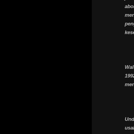
abo
men
pen
kes
Wal
199
men
Und
usa