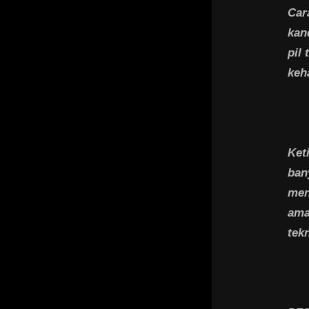
Car
kan
pil
keh
Ket
ban
men
ama
tek