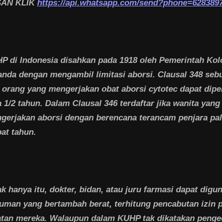
SAN KLIK
https://api.whatsapp.com/send?phone=628389
P di Indonesia disahkan pada 1918 oleh Pemerintah Kol
anda dengan mengambil limitasi aborsi. Clausal 348 sebu
p orang yang mengerjakan obat aborsi cytotec dapat dipe
a 1/2 tahun. Dalam Clausal 346 terdaftar jika wanita yang
gerjakan aborsi dengan berencana terancam penjara pal
at tahun.
ak hanya itu, dokter, bidan, atau juru farmasi dapat digu
uman yang bertambah berat, terhitung pencabutan izin 
atan mereka. Walaupun dalam KUHP tak dikatakan penge