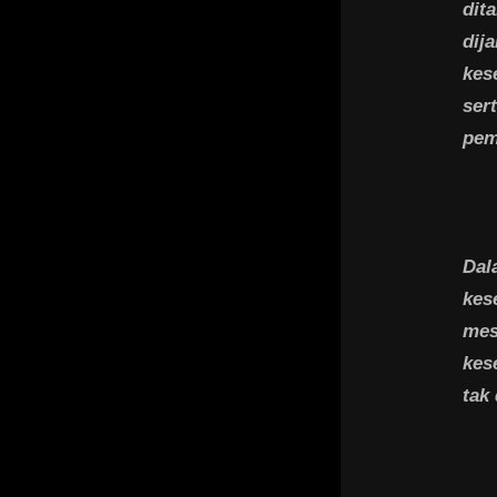
dit
dij
kes
ser
pem
Dal
kes
mes
kes
tak