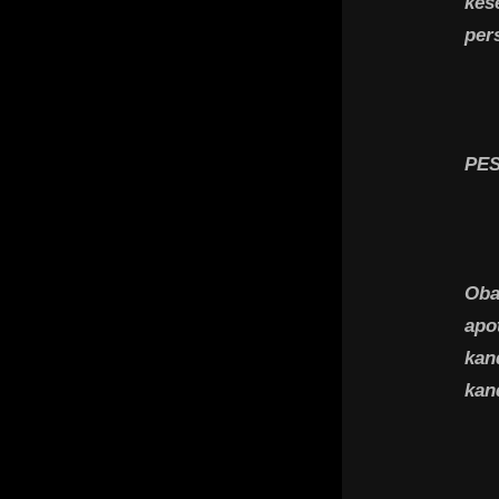
kes
per
PE
Oba
apo
kan
kan