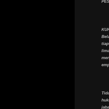
PE
KUH
Bel
tia
lim
men
emp
Tid
huk
jab