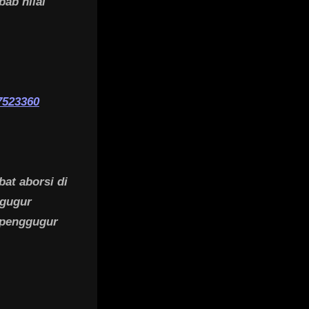
ab nilai
7523360
at aborsi di
ggugur
t penggugur