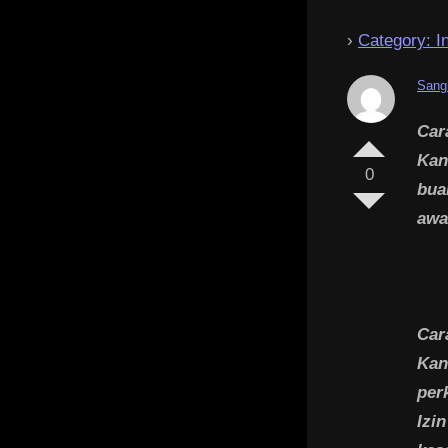
›
Category: I
Sang
Car
Kan
0
bua
awa
Car
Kan
per
Izi