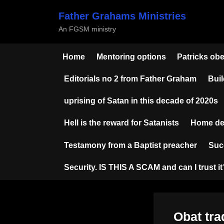
Skip
Father Grahams Ministries
to
An FGSM ministry
content
Home
Mentoring options
Patricks ob
Editorials no 2 from Father Graham
Buil
uprising of Satan in this decade of 2020s
Hell is the reward for Satanists
Home de
Testamony from a Baptist preacher
Suc
Security. IS THIS A SCAM and can I trust it
Obat tr