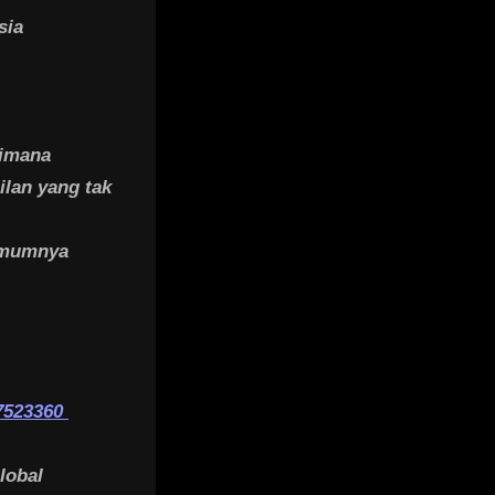
sia
aimana
ilan yang tak
 umumnya
7523360
lobal