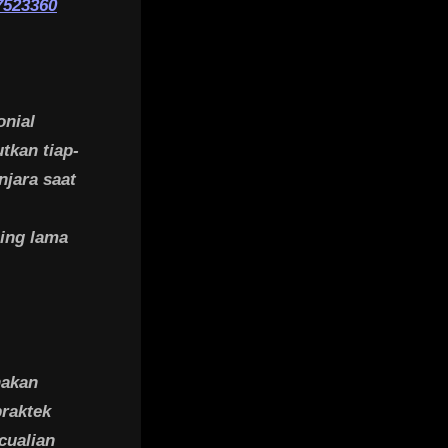
7523360
onial
tkan tiap-
njara saat
ing lama
nakan
praktek
cualian