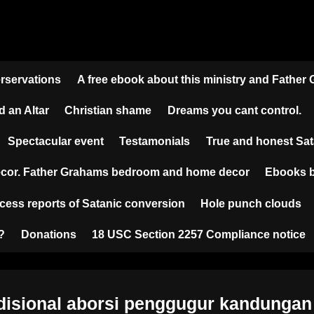
erservations
A free ebook about this ministry and Father
d an Altar
Christian shame
Dreams you cant control.
Spectacular event
Testamonials
True and honest S
cor. Father Grahams bedroom and home decor
Ebooks b
cess reports of Satanic conversion
Hole punch clouds
?
Donations
18 USC Section 2257 Compliance notice
adisional aborsi penggugur kandungan