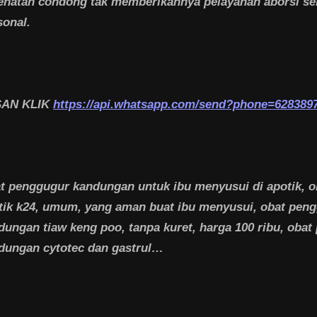
ehatan condong tak memberikannya pelayanan aborsi seb
sonal.
SAN KLIK
https://api.whatsapp.com/send?phone=628389
t penggugur kandungan untuk ibu menyusui di apotik, ob
tik k24, umum, yang aman buat ibu menyusui, obat pen
dungan tiaw keng poo, tanpa kuret, harga 100 ribu, oba
dungan cytotec dan gastrul…