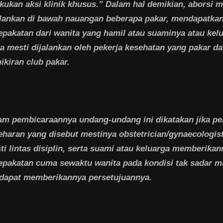
akukan aksi klinik khusus.” Dalam hal demikian, aborsi m
alankan di bawah nauangan beberapa pakar, mendapatka
epakatan dari wanita yang hamil atau suaminya atau kel
ta mesti dijalankan oleh pekerja kesehatan yang pakar d
ikiran club pakar.
am pembicaraannya undang-undang ini dikatakan jika pe
eharan yang disebut mestinya obstetrician/gynaecologist
ti lintas disiplin, serta suami atau keluarga memberikan
epakatan cuma sewaktu wanita pada kondisi tak sadar ma
 dapat memberikannya persetujuannya.