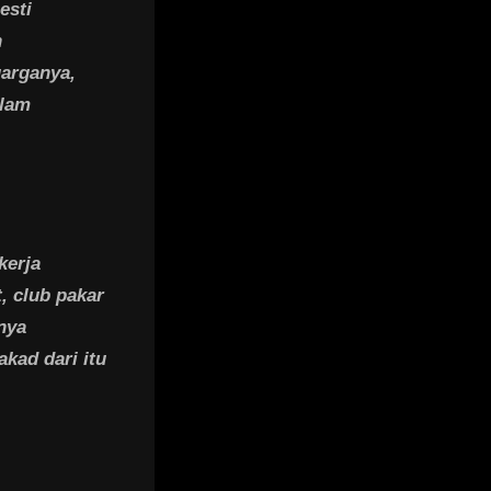
esti
n
uarganya,
alam
kerja
, club pakar
nya
kad dari itu