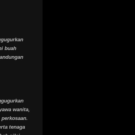
ggugurkan
mi buah
 kandungan
ggugurkan
yawa wanita,
a perkosaan.
erta tenaga