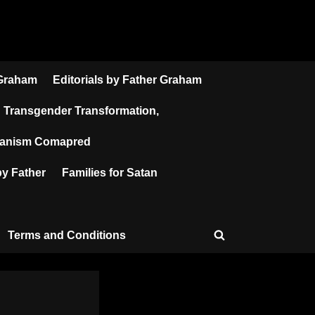
 Graham
Editorials by Father Graham
Transgender Transformation,
atanism Comapred
y Father
Families for Satan
Terms and Conditions
Toggle
search
form