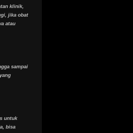
an klinik,
i, jika obat
wa atau
ngga sampai
 yang
s untuk
a, bisa