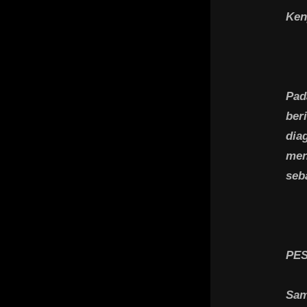
Ken
Pad
ber
dia
men
seb
PE
Sam