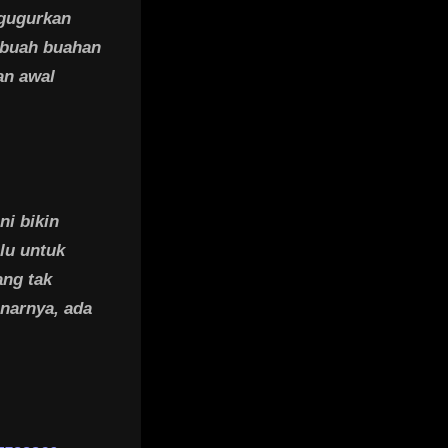
gugurkan
 buah buahan
an awal
ni bikin
alu untuk
ang tak
narnya, ada