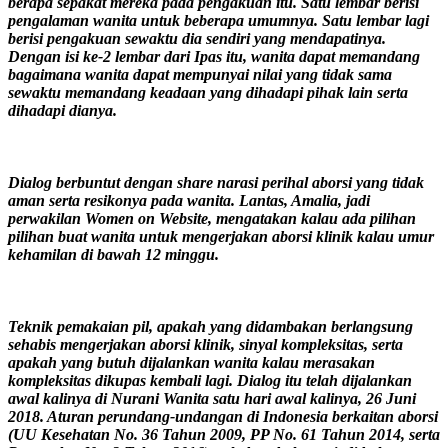
berapa sepakat mereka pada pengakuan itu. Satu lembar berisi
pengalaman wanita untuk beberapa umumnya. Satu lembar lagi
berisi pengakuan sewaktu dia sendiri yang mendapatinya.
Dengan isi ke-2 lembar dari Ipas itu, wanita dapat memandang
bagaimana wanita dapat mempunyai nilai yang tidak sama
sewaktu memandang keadaan yang dihadapi pihak lain serta
dihadapi dianya.
Dialog berbuntut dengan share narasi perihal aborsi yang tidak
aman serta resikonya pada wanita. Lantas, Amalia, jadi
perwakilan Women on Website, mengatakan kalau ada pilihan
pilihan buat wanita untuk mengerjakan aborsi klinik kalau umur
kehamilan di bawah 12 minggu.
Teknik pemakaian pil, apakah yang didambakan berlangsung
sehabis mengerjakan aborsi klinik, sinyal kompleksitas, serta
apakah yang butuh dijalankan wanita kalau merasakan
kompleksitas dikupas kembali lagi. Dialog itu telah dijalankan
awal kalinya di Nurani Wanita satu hari awal kalinya, 26 Juni
2018. Aturan perundang-undangan di Indonesia berkaitan aborsi
(UU Kesehatan No. 36 Tahun 2009, PP No. 61 Tahun 2014, serta