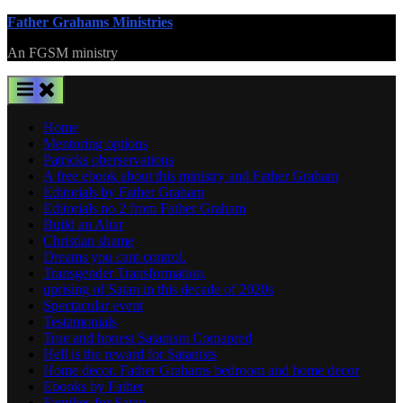
Skip
Father Grahams Ministries
to
An FGSM ministry
content
Home
Mentoring options
Patricks oberservations
A free ebook about this ministry and Father Graham
Editorials by Father Graham
Editorials no 2 from Father Graham
Build an Altar
Christian shame
Dreams you cant control.
Transgender Transformation,
uprising of Satan in this decade of 2020s
Spectacular event
Testamonials
True and honest Satanism Comapred
Hell is the reward for Satanists
Home decor. Father Grahams bedroom and home decor
Ebooks by Father
Families for Satan