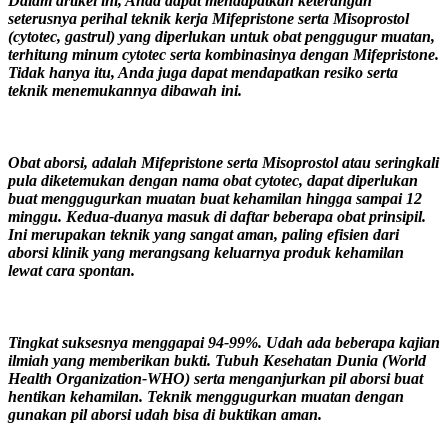
Dalam artikel ini, Anda dapat mendapatkan keterangan
seterusnya perihal teknik kerja Mifepristone serta Misoprostol
(cytotec, gastrul) yang diperlukan untuk obat penggugur muatan,
terhitung minum cytotec serta kombinasinya dengan Mifepristone.
Tidak hanya itu, Anda juga dapat mendapatkan resiko serta
teknik menemukannya dibawah ini.
Obat aborsi, adalah Mifepristone serta Misoprostol atau seringkali
pula diketemukan dengan nama obat cytotec, dapat diperlukan
buat menggugurkan muatan buat kehamilan hingga sampai 12
minggu. Kedua-duanya masuk di daftar beberapa obat prinsipil.
Ini merupakan teknik yang sangat aman, paling efisien dari
aborsi klinik yang merangsang keluarnya produk kehamilan
lewat cara spontan.
Tingkat suksesnya menggapai 94-99%. Udah ada beberapa kajian
ilmiah yang memberikan bukti. Tubuh Kesehatan Dunia (World
Health Organization-WHO) serta menganjurkan pil aborsi buat
hentikan kehamilan. Teknik menggugurkan muatan dengan
gunakan pil aborsi udah bisa di buktikan aman.