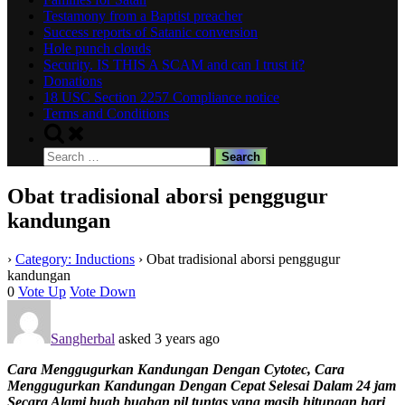
Testamony from a Baptist preacher
Success reports of Satanic conversion
Hole punch clouds
Security. IS THIS A SCAM and can I trust it?
Donations
18 USC Section 2257 Compliance notice
Terms and Conditions
Toggle
search
Search
form
for:
Obat tradisional aborsi penggugur
kandungan
›
Category: Inductions
›
Obat tradisional aborsi penggugur
kandungan
0
Vote Up
Vote Down
Sangherbal
asked 3 years ago
Cara Menggugurkan Kandungan Dengan Cytotec, Cara
Menggugurkan Kandungan Dengan Cepat Selesai Dalam 24 jam
Secara Alami buah buahan pil tuntas yang masih hitungan hari