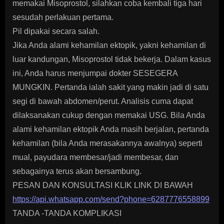
memakai Misoprostol, silahkan coba kembali tiga hari
sesudah perlakuan pertama.
Pil dipakai secara salah.
Jika Anda alami kehamilan ektopik, yakni kehamilan di
luar kandungan, Misoprostol tidak bekerja. Dalam kasus
ini, Anda harus menjumpai dokter SESEGERA
MUNGKIN. Pertanda ialah sakit yang makin jadi di satu
segi di bawah abdomen/perut. Analisis cuma dapat
dilaksanakan cukup dengan memakai USG. Bila Anda
alami kehamilan ektopik Anda masih berjalan, pertanda
kehamilan (bila Anda merasakannya awalnya) seperti
mual, payudara membesar/jadi membesar, dan
sebagainya terus akan bersambung.
PESAN DAN KONSULTASI KLIK LINK DI BAWAH
https://api.whatsapp.com/send?phone=6287776558899
TANDA -TANDA KOMPLIKASI