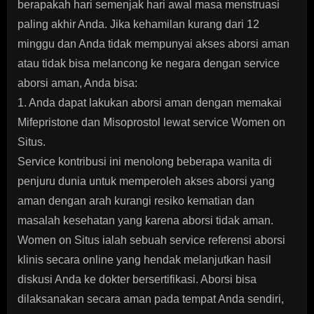
berapakah hari semenjak hari awal masa menstruasi
paling akhir Anda. Jika kehamilan kurang dari 12
minggu dan Anda tidak mempunyai akses aborsi aman
atau tidak bisa melancong ke negara dengan service
aborsi aman, Anda bisa:
1. Anda dapat lakukan aborsi aman dengan memakai
Mifepristone dan Misoprostol lewat service Women on
Situs.
Service kontribusi ini menolong beberapa wanita di
penjuru dunia untuk memperoleh akses aborsi yang
aman dengan arah kurangi resiko kematian dan
masalah kesehatan yang karena aborsi tidak aman.
Women on Situs ialah sebuah service referensi aborsi
klinis secara online yang hendak melanjutkan hasil
diskusi Anda ke dokter bersertifikasi. Aborsi bisa
dilaksanakan secara aman pada tempat Anda sendiri,