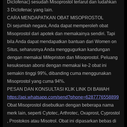
Diclofenac) sesudah Misoprostol terlarut dan ludahkan
3 Diclofenac yang lain.
CARA MENDAPATKAN OBAT MISOPROSTOL
Di sejumlah negara, Anda dapat memperoleh obat
Misoprostol dari apotek dan memakainya sendiri. Tapi
bila Anda dapat mendapatkan bantuan dari Women on
Situs, seharusnya Anda menggugurkan kandungan
dengan memakai Mifepriston dan Misoprostol. Peluang
kesuksesan aborsi dengan memakai ke-2 obat ini
semakin tinggi 99%, dibanding cuma menggunakan
Misoprostol yang cuma 94%.
PESAN DAN KONSULTASI KLIK LINK DI BAWAH
https://api.whatsapp.com/send?phone=6287776558899
Obat Misoprostol disebutkan dengan beberapa nama
merk lain, seperti Cytotec, Arthrotec, Oxaprost, Cyprostol
, Prostokos atau Misotrol. Obat ini dipasarkan bebas di