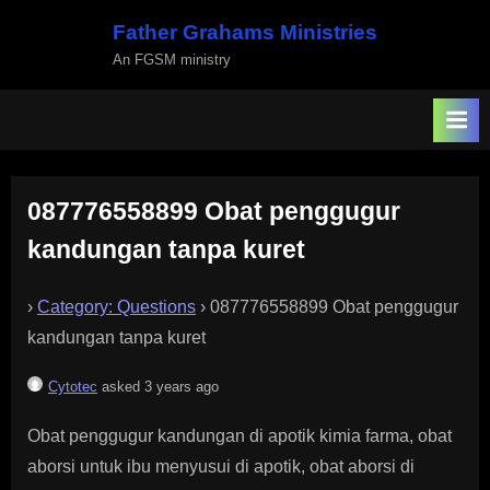
Skip
Father Grahams Ministries
to
An FGSM ministry
content
087776558899 Obat penggugur
kandungan tanpa kuret
›
Category: Questions
›
087776558899 Obat penggugur
kandungan tanpa kuret
Cytotec
asked 3 years ago
Obat penggugur kandungan di apotik kimia farma, obat
aborsi untuk ibu menyusui di apotik, obat aborsi di