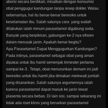
aborsi secara berdikari, misalkan dengan konsumsi
obat penggugur kandungan tanpa resep dokter. Walau
sebenarnya, hal itu benar-benar beresiko untuk
keselamatan ibu. Salah satunya cara yang sudah
dilakukan ialah minum parasetamol digabung soda.
Banyak yang berpikiran, gabungan ke-2 nya efisien
dalam merusak janin. Apakah benar begitu?
Apa Parasetamol Dapat Menggugurkan Kandungan?
Pada intinya, parasetamol sebagai obat yang aman
dipakai untuk ibu hamil semenjak trimester pertama
sampai ke-3 . Tetapi, obat menurunkan demam ini jadi
beresiko untuk ibu hamil jika dimakan melewati jumlah
yang disarankan. Salah satunya argumennya ialah
karena parasetamol dapat masuk ke janin lewat
plasenta secara bebas. Di lain sisi, sampai sekarang ini
tidak ada riset klinis yang benarkan parasetamol