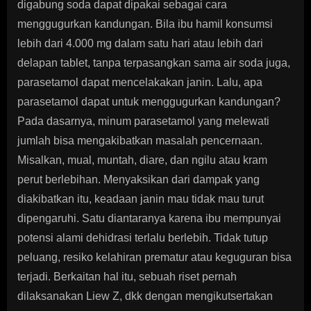
digabung soda dapat dipakai sebagai cara
menggugurkan kandungan. Bila ibu hamil konsumsi
lebih dari 4.000 mg dalam satu hari atau lebih dari
delapan tablet, tanpa terpasangkan sama air soda juga,
parasetamol dapat mencelakakan janin. Lalu, apa
parasetamol dapat untuk menggugurkan kandungan?
Pada dasarnya, minum parasetamol yang melewati
jumlah bisa mengakibatkan masalah pencernaan.
Misalkan, mual, muntah, diare, dan ngilu atau kram
perut berlebihan. Menyaksikan dari dampak yang
diakibatkan itu, keadaan janin mau tidak mau turut
dipengaruhi. Satu diantaranya karena ibu mempunyai
potensi alami dehidrasi terlalu berlebih. Tidak tutup
peluang, resiko kelahiran prematur atau keguguran bisa
terjadi. Berkaitan hal itu, sebuah riset pernah
dilaksanakan Liew Z, dkk dengan mengikutsertakan