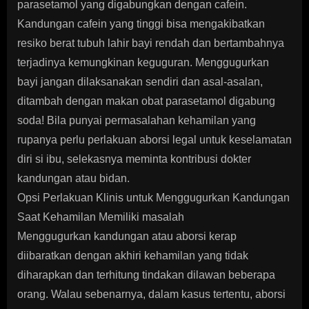
parasetamol yang digabungkan dengan cafein.
Kandungan cafein yang tinggi bisa mengakibatkan
resiko berat tubuh lahir bayi rendah dan bertambahnya
terjadinya kemungkinan keguguran. Menggugurkan
bayi jangan dilaksanakan sendiri dan asal-asalan,
ditambah dengan makan obat parasetamol digabung
soda! Bila punyai permasalahan kehamilan yang
rupanya perlu perlakuan aborsi legal untuk keselamatan
diri si ibu, selekasnya meminta kontribusi dokter
kandungan atau bidan.
Opsi Perlakuan Klinis untuk Menggugurkan Kandungan
Saat Kehamilan Memiliki masalah
Menggugurkan kandungan atau aborsi kerap
diibaratkan dengan akhiri kehamilan yang tidak
diharapkan dan terhitung tindakan dilawan beberapa
orang. Walau sebenarnya, dalam kasus tertentu, aborsi