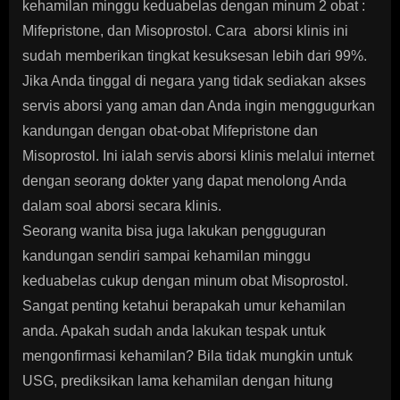
kehamilan minggu keduabelas dengan minum 2 obat :
Mifepristone, dan Misoprostol. Cara aborsi klinis ini
sudah memberikan tingkat kesuksesan lebih dari 99%.
Jika Anda tinggal di negara yang tidak sediakan akses
servis aborsi yang aman dan Anda ingin menggugurkan
kandungan dengan obat-obat Mifepristone dan
Misoprostol. Ini ialah servis aborsi klinis melalui internet
dengan seorang dokter yang dapat menolong Anda
dalam soal aborsi secara klinis.
Seorang wanita bisa juga lakukan pengguguran
kandungan sendiri sampai kehamilan minggu
keduabelas cukup dengan minum obat Misoprostol.
Sangat penting ketahui berapakah umur kehamilan
anda. Apakah sudah anda lakukan tespak untuk
mengonfirmasi kehamilan? Bila tidak mungkin untuk
USG, prediksikan lama kehamilan dengan hitung