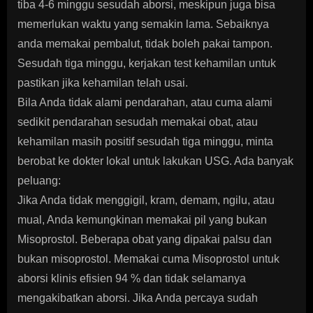
tiba 4-6 minggu sesudah aborsi, meskipun juga bisa
memerlukan waktu yang semakin lama. Sebaiknya
anda memakai pembalut, tidak boleh pakai tampon.
Sesudah tiga minggu, kerjakan test kehamilan untuk
pastikan jika kehamilan telah usai.
Bila Anda tidak alami pendarahan, atau cuma alami
sedikit pendarahan sesudah memakai obat, atau
kehamilan masih positif sesudah tiga minggu, minta
berobat ke dokter lokal untuk lakukan USG. Ada banyak
peluang:
Jika Anda tidak menggigil, kram, demam, ngilu, atau
mual, Anda kemungkinan memakai pil yang bukan
Misoprostol. Beberapa obat yang dipakai palsu dan
bukan misoprostol. Memakai cuma Misoprostol untuk
aborsi klinis efisien 94 % dan tidak selamanya
mengakibatkan aborsi. Jika Anda percaya sudah