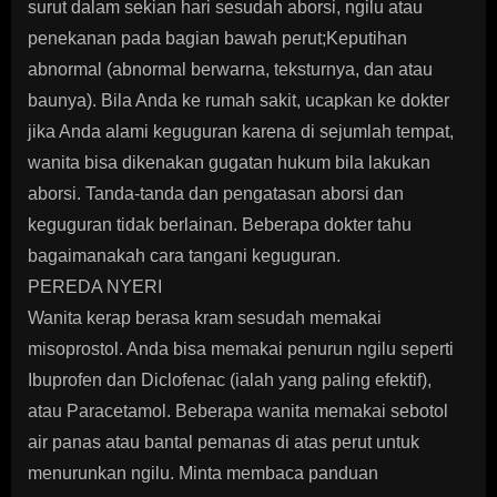
surut dalam sekian hari sesudah aborsi, ngilu atau
penekanan pada bagian bawah perut;Keputihan
abnormal (abnormal berwarna, teksturnya, dan atau
baunya). Bila Anda ke rumah sakit, ucapkan ke dokter
jika Anda alami keguguran karena di sejumlah tempat,
wanita bisa dikenakan gugatan hukum bila lakukan
aborsi. Tanda-tanda dan pengatasan aborsi dan
keguguran tidak berlainan. Beberapa dokter tahu
bagaimanakah cara tangani keguguran.
PEREDA NYERI
Wanita kerap berasa kram sesudah memakai
misoprostol. Anda bisa memakai penurun ngilu seperti
Ibuprofen dan Diclofenac (ialah yang paling efektif),
atau Paracetamol. Beberapa wanita memakai sebotol
air panas atau bantal pemanas di atas perut untuk
menurunkan ngilu. Minta membaca panduan